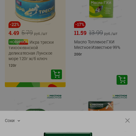
-
22
%
-
17
%
5.79
13.99
4.49
11.59
руб./
шт
руб./
шт
Масло Топленое ГХИ
Икра трески
Местное Известное 99%
тихоокеанской
деликатесная Лунское
200г
море 120г ж/б ключ
120г
Соки