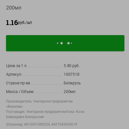
О сервисе
200мл
Настройки файлов cookie
1.16
руб./
шт
Мой Green
Приложение Green c
доставкой и бонусной картой
App
Google
AppGallery
Store
Play
Цена за 1
л
5.80
руб.
Артикул
1007518
Страна пр-ва
Беларусь
+375 44 560-60-61
Масса / Объем
200мл
Время работы Call-центра: Пн.- Пт. с 09.00 до 17.00, СБ, ВС -
выходной
Производитель:
Унитарное предприятие
«Вланпак»
Поставщик:
Унитарное предприятие Кока- Кола
shop@green-market.by
Бевриджиз Белоруссия
Пишите нам свои вопросы, предложения и комментарии
Штрихкод:
4810451000254, 4607042430619