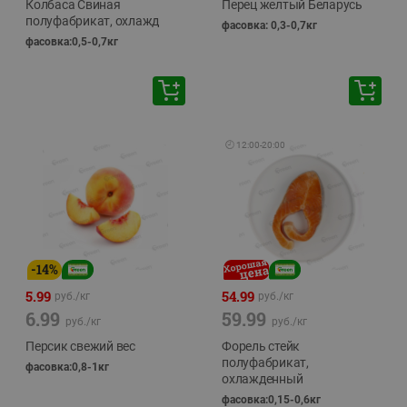
Колбаса Свиная
Перец желтый Беларусь
полуфабрикат, охлажд
фасовка: 0,3-0,7кг
фасовка:0,5-0,7кг
🕘
12:00
-
20:00
-
14
%
5.99
54.99
руб./
кг
руб./
кг
6.99
59.99
руб./
кг
руб./
кг
Персик свежий вес
Форель стейк
полуфабрикат,
фасовка:0,8-1кг
охлажденный
фасовка:0,15-0,6кг