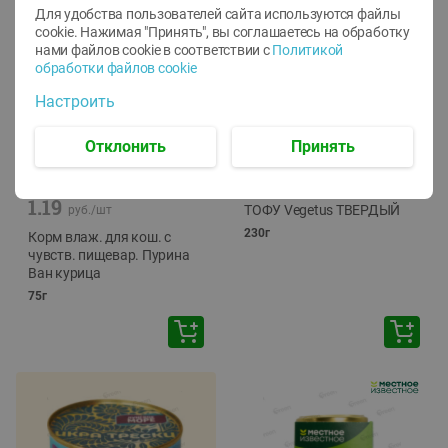
Для удобства пользователей сайта используются файлы
cookie. Нажимая "Принять", вы соглашаетесь
на обработку
нами файлов cookie в соответствии с
Политикой
обработки файлов cookie
Настроить
Отклонить
Принять
-
12
%
-
24
%
6.59
4.99
1.05
руб./
шт
руб./
шт
1.19
ТОФУ Vegetus ТВЕРДЫЙ
руб./
шт
230г
Корм влаж. для кош. с
чувств. пищевар. Пурина
Ван курица
75г