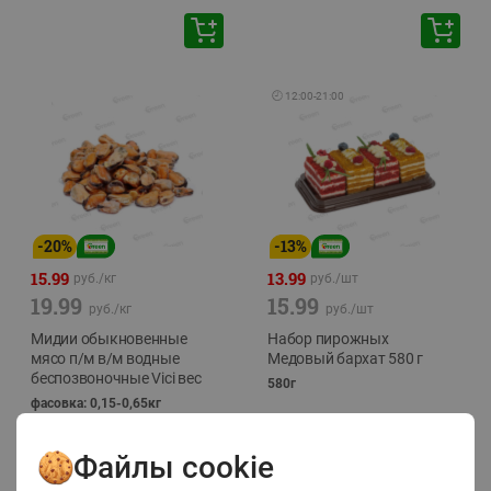
🕘
12:00
-
21:00
-
20
%
-
13
%
15.99
13.99
руб./
кг
руб./
шт
19.99
15.99
руб./
кг
руб./
шт
Мидии обыкновенные
Набор пирожных
мясо п/м в/м водные
Медовый бархат 580 г
беспозвоночные Vici вес
580г
фасовка: 0,15-0,65кг
Файлы cookie