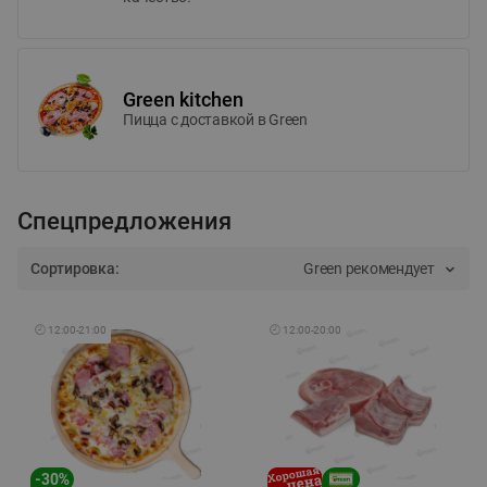
Green kitchen
Пицца c доставкой в Green
Спецпредложения
Сортировка:
Green рекомендует
🕘
12:00
-
21:00
🕘
12:00
-
20:00
-
30
%