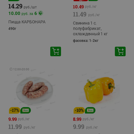
14.29
10.49
руб./
кг
руб./
шт
11.49
10.00
6
руб. за
руб./
кг
Пицца КАРБОНАРА
Свинина 1 с.
полуфабрикат,
490г
охлажденный 1 кг
фасовка: 1-2кг
🕘
12:00
-
20:00
-
17
%
-
10
%
9.99
8.99
руб./
кг
руб./
кг
11.99
9.99
руб./
кг
руб./
кг