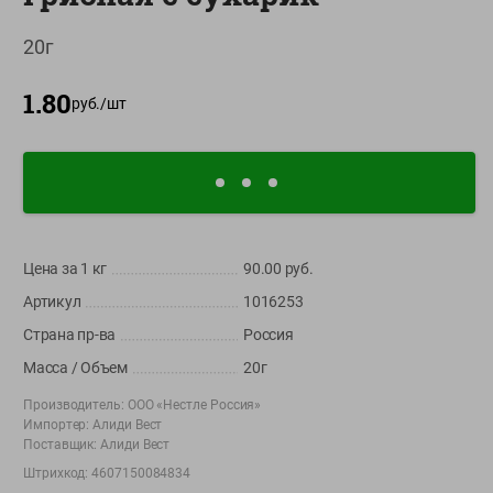
О сервисе
20г
Настройки файлов cookie
1.80
руб./
шт
Мой Green
Приложение Green c
доставкой и бонусной картой
App
Google
AppGallery
Store
Play
Цена за 1
кг
90.00
руб.
Артикул
1016253
+375 44 560-60-61
Страна пр-ва
Россия
Время работы Call-центра: Пн.- Пт. с 09.00 до 17.00, СБ, ВС -
Масса / Объем
20г
выходной
Производитель:
ООО «Нестле Россия»
Импортер:
Алиди Вест
shop@green-market.by
Поставщик:
Алиди Вест
Пишите нам свои вопросы, предложения и комментарии
Штрихкод:
4607150084834