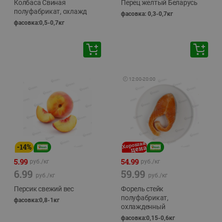
Колбаса Свиная
Перец желтый Беларусь
полуфабрикат, охлажд
фасовка: 0,3-0,7кг
фасовка:0,5-0,7кг
🕘
12:00
-
20:00
-
14
%
5.99
54.99
руб./
кг
руб./
кг
6.99
59.99
руб./
кг
руб./
кг
Персик свежий вес
Форель стейк
полуфабрикат,
фасовка:0,8-1кг
охлажденный
фасовка:0,15-0,6кг