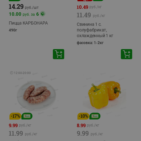
14.29
10.49
руб./
кг
руб./
шт
11.49
10.00
6
руб. за
руб./
кг
Пицца КАРБОНАРА
Свинина 1 с.
полуфабрикат,
490г
охлажденный 1 кг
фасовка: 1-2кг
🕘
12:00
-
20:00
-
17
%
-
10
%
9.99
8.99
руб./
кг
руб./
кг
11.99
9.99
руб./
кг
руб./
кг