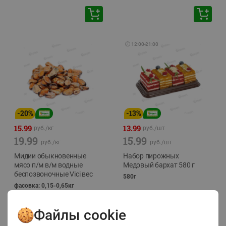
🕘
12:00
-
21:00
-
20
%
-
13
%
15.99
13.99
руб./
кг
руб./
шт
19.99
15.99
руб./
кг
руб./
шт
Мидии обыкновенные
Набор пирожных
мясо п/м в/м водные
Медовый бархат 580 г
беспозвоночные Vici вес
580г
фасовка: 0,15-0,65кг
Файлы cookie