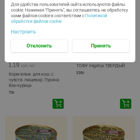
Для удобства пользователей сайта используются файлы
cookie. Нажимая "Принять", вы соглашаетесь
на обработку
нами файлов cookie в соответствии с
Политикой
обработки файлов cookie
Настроить
Отклонить
Принять
-
12
%
-
24
%
6.59
4.99
1.05
руб./
шт
руб./
шт
1.19
ТОФУ Vegetus ТВЕРДЫЙ
руб./
шт
230г
Корм влаж. для кош. с
чувств. пищевар. Пурина
Ван курица
75г