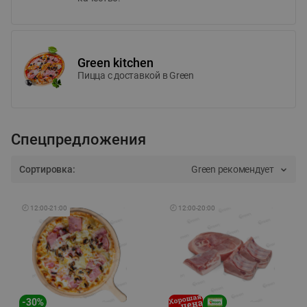
Green kitchen
Пицца c доставкой в Green
Спецпредложения
Сортировка:
Green рекомендует
🕘
12:00
-
21:00
🕘
12:00
-
20:00
-
30
%