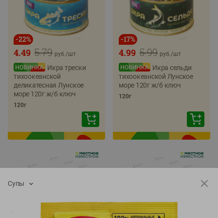
-
22
%
-
17
%
5.79
5.99
4.49
4.99
руб./
шт
руб./
шт
Икра трески
Икра сельди
тихоокеанской
тихоокеанской Лунское
деликатесная Лунское
море 120г ж/б ключ
море 120г ж/б ключ
120г
120г
Супы