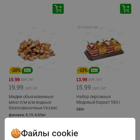
🕘
12:00
-
21:00
-
20
%
-
13
%
15.99
13.99
руб./
кг
руб./
шт
19.99
15.99
руб./
кг
руб./
шт
Мидии обыкновенные
Набор пирожных
мясо п/м в/м водные
Медовый бархат 580 г
беспозвоночные Vici вес
580г
фасовка: 0,15-0,65кг
Файлы cookie