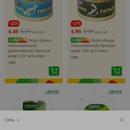
-
22
%
-
17
%
5.79
5.99
4.49
4.99
руб./
шт
руб./
шт
Икра трески
Икра сельди
тихоокеанской
тихоокеанской Лунское
деликатесная Лунское
море 120г ж/б ключ
море 120г ж/б ключ
120г
120г
Супы