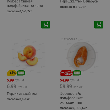
Колбаса Свиная
Перец желтый Беларусь
полуфабрикат, охлажд
фасовка: 0,3-0,7кг
фасовка:0,5-0,7кг
🕘
12:00
-
20:00
-
14
%
5.99
54.99
руб./
кг
руб./
кг
6.99
59.99
руб./
кг
руб./
кг
Персик свежий вес
Форель стейк
полуфабрикат,
фасовка:0,8-1кг
охлажденный
фасовка:0,15-0,6кг