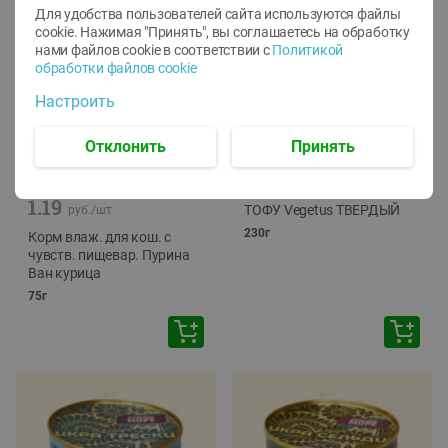
Для удобства пользователей сайта используются файлы
cookie. Нажимая "Принять", вы соглашаетесь
на обработку
нами файлов cookie в соответствии с
Политикой
обработки файлов cookie
Настроить
Отклонить
Принять
-
12
%
-
24
%
6.59
4.99
1.05
руб./
шт
руб./
шт
1.19
ТОФУ Vegetus ТВЕРДЫЙ
руб./
шт
230г
Корм влаж. для кош. с
чувств. пищевар. Пурина
Ван курица
75г