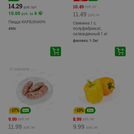
14.29
10.49
руб./
кг
руб./
шт
11.49
10.00
6
руб. за
руб./
кг
Пицца КАРБОНАРА
Свинина 1 с.
полуфабрикат,
490г
охлажденный 1 кг
фасовка: 1-2кг
🕘
12:00
-
20:00
-
17
%
-
10
%
9.99
8.99
руб./
кг
руб./
кг
11.99
9.99
руб./
кг
руб./
кг