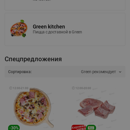
Green kitchen
Пицца c доставкой в Green
Спецпредложения
Сортировка:
Green рекомендует
🕘
12:00
-
21:00
🕘
12:00
-
20:00
-
30
%