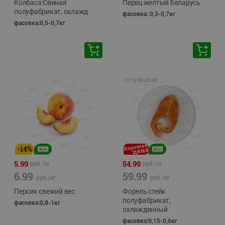
Колбаса Свиная
Перец желтый Беларусь
полуфабрикат, охлажд
фасовка: 0,3-0,7кг
фасовка:0,5-0,7кг
🕘
12:00
-
20:00
-
14
%
5.99
54.99
руб./
кг
руб./
кг
6.99
59.99
руб./
кг
руб./
кг
Персик свежий вес
Форель стейк
полуфабрикат,
фасовка:0,8-1кг
охлажденный
фасовка:0,15-0,6кг