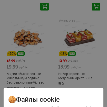
🕘
12:00
-
21:00
-
20
%
-
13
%
15.99
13.99
руб./
кг
руб./
шт
19.99
15.99
руб./
кг
руб./
шт
Мидии обыкновенные
Набор пирожных
мясо п/м в/м водные
Медовый бархат 580 г
беспозвоночные Vici вес
580г
фасовка: 0,15-0,65кг
Файлы cookie