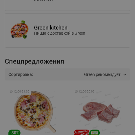
Green kitchen
Пицца c доставкой в Green
Спецпредложения
Сортировка:
Green рекомендует
🕘
12:00
-
21:00
🕘
12:00
-
20:00
-
30
%