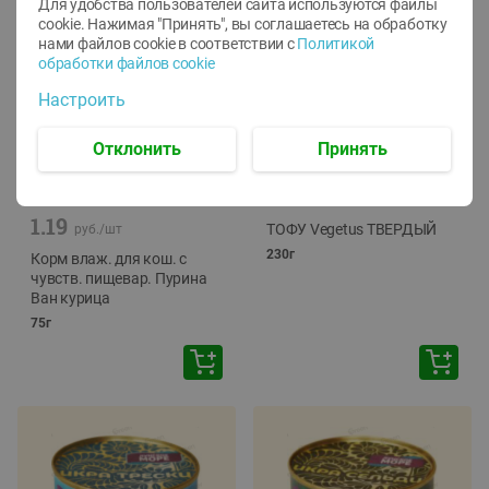
Для удобства пользователей сайта используются файлы
cookie. Нажимая "Принять", вы соглашаетесь
на обработку
нами файлов cookie в соответствии с
Политикой
обработки файлов cookie
Настроить
Отклонить
Принять
-
12
%
-
24
%
6.59
4.99
1.05
руб./
шт
руб./
шт
1.19
ТОФУ Vegetus ТВЕРДЫЙ
руб./
шт
230г
Корм влаж. для кош. с
чувств. пищевар. Пурина
Ван курица
75г