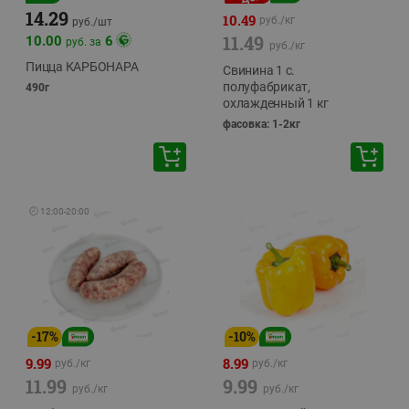
14.29
10.49
руб./
кг
руб./
шт
11.49
10.00
6
руб. за
руб./
кг
Пицца КАРБОНАРА
Свинина 1 с.
полуфабрикат,
490г
охлажденный 1 кг
фасовка: 1-2кг
🕘
12:00
-
20:00
-
17
%
-
10
%
9.99
8.99
руб./
кг
руб./
кг
11.99
9.99
руб./
кг
руб./
кг