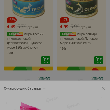
-
22
%
-
17
%
5.79
5.99
4.49
4.99
руб./
шт
руб./
шт
Икра трески
Икра сельди
тихоокеанской
тихоокеанской Лунское
деликатесная Лунское
море 120г ж/б ключ
море 120г ж/б ключ
120г
120г
Сухари, сушки, баранки