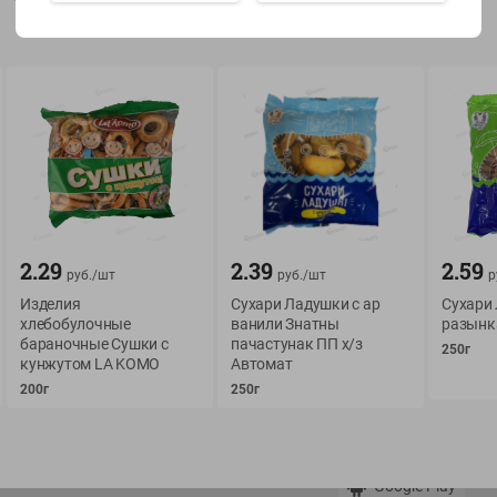
Показать 15-28 из 78
О сервисе
Мой Green
Оплата
История покупок
2.29
2.39
2.59
руб./
шт
руб./
шт
р
Условия доставки
Мои товары
Изделия
Сухари Ладушки с ар
Сухари
Возврат товара
хлебобулочные
ванили Знатны
разынк
Обратная связь
бараночные Сушки с
пачастунак ПП х/з
Оформление заказа
250г
кунжутом LA KOMO
Автомат
Приложение Green c
Приемка товара
200г
250г
доставкой и бонусно
Самовывоз
Рекламная игра
App Store
n
Публичный договор
Google Play