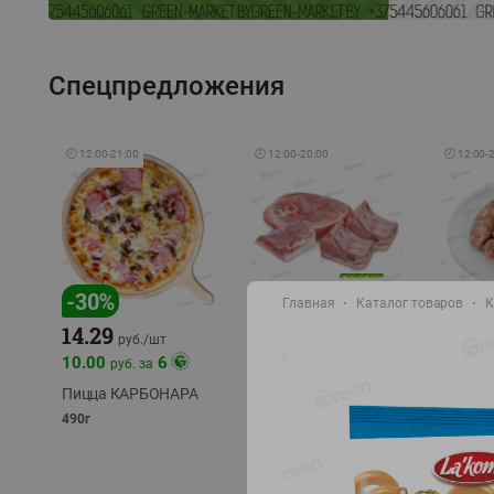
Спецпредложения
🕘
12:00
-
21:00
🕘
12:00
-
20:00
🕘
12:00
-
-
17
%
-
30
%
Главная
Каталог товаров
К
14.29
10.49
9.99
руб./
кг
руб
руб./
шт
11.49
11.99
10.00
6
руб. за
руб./
кг
Пицца КАРБОНАРА
Свинина 1 с.
Колбас
полуфабрикат,
полуфа
490г
охлажденный 1 кг
охлажд
фасовка: 1-2кг
фасовка: