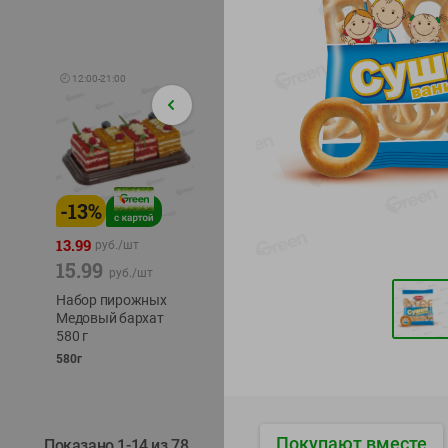
🕘
12:00
-
21:00
-
13
%
-
12
%
-
22
%
4.49
13.99
1.05
руб./
шт
руб./
шт
15.99
1.19
руб./
шт
руб./
шт
трески
Набор пирожных
Корм влаж. для
тихоок
Медовый бархат
кош. с чувств.
делика
580 г
пищевар. Пурина
Лунско
Ван курица
580г
ж/б кл
75г
120г
Покупают вместе
Показано 1-14 из 78