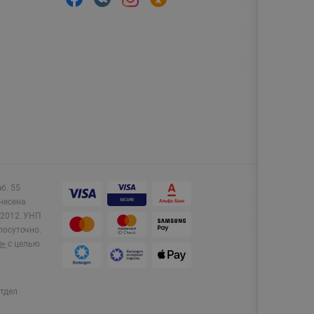
аб. 55
несена
2012.
УНП
лосуточно.
e»
с целью
тдел