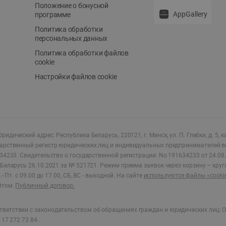
Положение о бонусной
AppGallery
программе
Политика обработки
персональных данных
Политика обработки файлов
cookie
Настройки файлов cookie
ридический адрес: Республика Беларусь, 220121, г. Минск, ул. П. Глебки, д. 5, к
дарственный регистр юридических лиц и индивидуальных предпринимателей в
34233.
Свидетельство о государственной регистрации: No 191634233 от 24.08.
Беларусь 26.10.2021 за № 521721. Режим приема заявок через корзину – круг
- Пт. с 09.00 до 17.00, СБ, ВС - выходной
.
На сайте
используются файлы «cooki
йтом.
Публичный договор.
ветствии с законодательством об обращениях граждан и юридических лиц: О
17 272 73 84 .