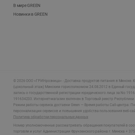
В мире GREEN
Новинки в GREEN
©
2026
ООО «ГРИНрозница» - Доставка продуктов питания в Минске.
Ю
(цокольный этаж) Минским горисполкомом 24.08.2012 в Единый госу
запись о государственной регистрации юридического лица за No 1916
191634233. Интернет-магазин включен в Торговый реестр Республики 
Режим работы сервиса доставки Green —
Время работы Call-центра: Пн.
персонализации сервисов и повышения удобства пользования веб-са
Политика обработки персональных данных
Номер уполномоченных рассматривать обращения покупателей в соот
торговли и услуг Администрации Фрунзенского района г. Минска + 375 