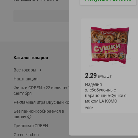
Каталог товаров
Специально для вас
Все товары
Акции
2.29
руб./
шт
Наши акции
Местное известное
Изделия
Фишки GREEN с 22 июля по 22
ЭКОлиния
хлебобулочные
сентября
бараночные Сушки с
Prime Steak
маком LA KOMO
Рекламная игра Вкусный код
Собственное пр-во
200г
Без паники: собираемся в
Первое правило
школу 😄
Новинки
Гриллим с GREEN
Выгодная покупка в Gree
Green kitchen