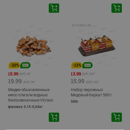
🕘
12:00
-
21:00
-
20
%
-
13
%
15.99
13.99
руб./
кг
руб./
шт
19.99
15.99
руб./
кг
руб./
шт
Мидии обыкновенные
Набор пирожных
мясо п/м в/м водные
Медовый бархат 580 г
беспозвоночные Vici вес
580г
фасовка: 0,15-0,65кг