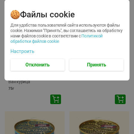
Файлы cookie
Для удобства пользователей сайта используются файлы
cookie. Нажимая "Принять", вы соглашаетесь
на обработку
нами файлов cookie в соответствии с
Политикой
обработки файлов cookie
-
12
%
-
24
%
Настроить
6.59
4.99
1.05
руб./
шт
руб./
шт
1.19
ТОФУ Vegetus ТВЕРДЫЙ
руб./
шт
Отклонить
Принять
230г
Корм влаж. для кош. с
чувств. пищевар. Пурина
Ван курица
75г