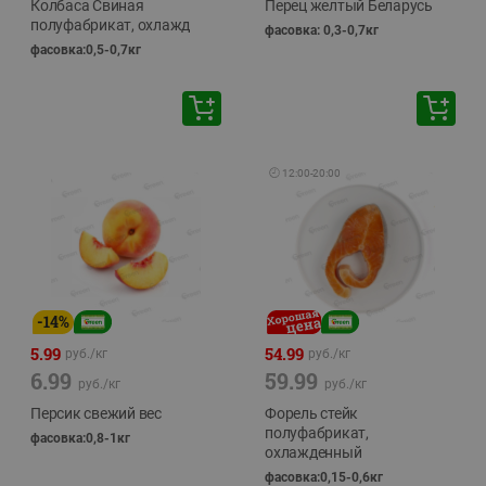
Колбаса Свиная
Перец желтый Беларусь
полуфабрикат, охлажд
фасовка: 0,3-0,7кг
фасовка:0,5-0,7кг
🕘
12:00
-
20:00
-
14
%
5.99
54.99
руб./
кг
руб./
кг
6.99
59.99
руб./
кг
руб./
кг
Персик свежий вес
Форель стейк
полуфабрикат,
фасовка:0,8-1кг
охлажденный
фасовка:0,15-0,6кг