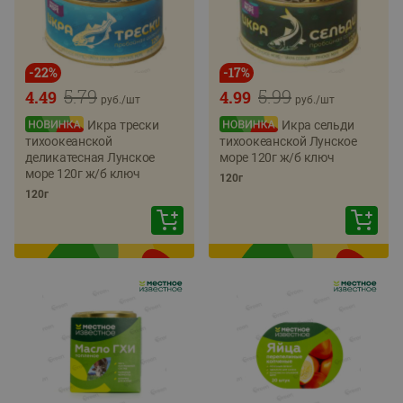
-
22
%
-
17
%
5.79
5.99
4.49
4.99
руб./
шт
руб./
шт
Икра трески
Икра сельди
тихоокеанской
тихоокеанской Лунское
деликатесная Лунское
море 120г ж/б ключ
море 120г ж/б ключ
120г
120г