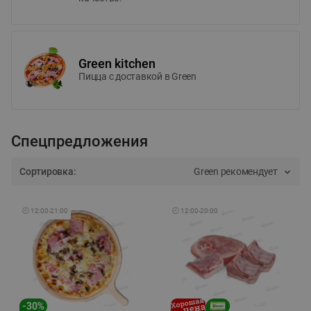
Green kitchen
Пицца c доставкой в Green
Спецпредложения
Сортировка:
Green рекомендует
🕘
12:00
-
21:00
🕘
12:00
-
20:00
-
30
%