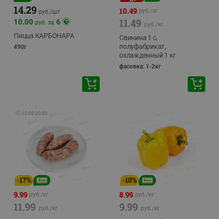
14.29
10.49
руб./
кг
руб./
шт
11.49
10.00
6
руб. за
руб./
кг
Пицца КАРБОНАРА
Свинина 1 с.
полуфабрикат,
490г
охлажденный 1 кг
фасовка: 1-2кг
🕘
12:00
-
20:00
-
17
%
-
10
%
9.99
8.99
руб./
кг
руб./
кг
11.99
9.99
руб./
кг
руб./
кг