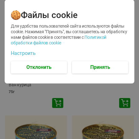
Файлы cookie
Для удобства пользователей сайта используются файлы
cookie. Нажимая "Принять", вы соглашаетесь
на обработку
нами файлов cookie в соответствии с
Политикой
обработки файлов cookie
-
12
%
-
24
%
Настроить
6.59
4.99
1.05
руб./
шт
руб./
шт
1.19
ТОФУ Vegetus ТВЕРДЫЙ
руб./
шт
Отклонить
Принять
230г
Корм влаж. для кош. с
чувств. пищевар. Пурина
Ван курица
75г