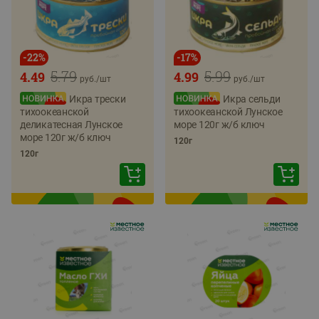
-
22
%
-
17
%
5.79
5.99
4.49
4.99
руб./
шт
руб./
шт
Икра трески
Икра сельди
тихоокеанской
тихоокеанской Лунское
деликатесная Лунское
море 120г ж/б ключ
море 120г ж/б ключ
120г
120г