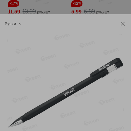
-
17
%
-
13
%
13.99
6.89
11.59
5.99
руб./
шт
руб./
шт
Масло Топленое ГХИ
Яйца перепелиные
Ручки
Местное Известное 99%
копченые Молодецкие
Местное известное 20 шт
200г
упак Солигорска п/ф
20шт в уп
Показано 1-14 из 79
Показать 15-28 из 79
Каталог товаров
Специально для вас