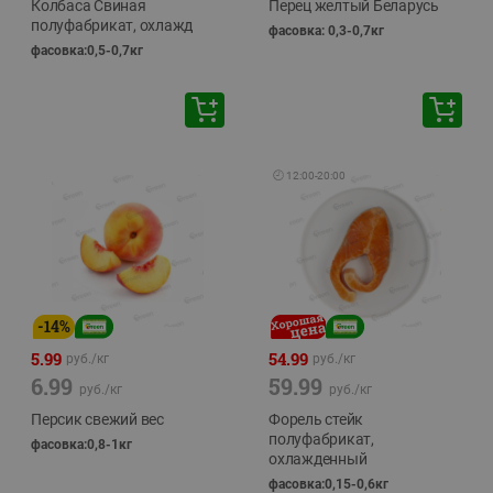
Колбаса Свиная
Перец желтый Беларусь
полуфабрикат, охлажд
фасовка: 0,3-0,7кг
фасовка:0,5-0,7кг
🕘
12:00
-
20:00
-
14
%
5.99
54.99
руб./
кг
руб./
кг
6.99
59.99
руб./
кг
руб./
кг
Персик свежий вес
Форель стейк
полуфабрикат,
фасовка:0,8-1кг
охлажденный
фасовка:0,15-0,6кг