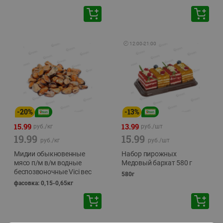
🕘
12:00
-
21:00
-
20
%
-
13
%
15.99
13.99
руб./
кг
руб./
шт
19.99
15.99
руб./
кг
руб./
шт
Мидии обыкновенные
Набор пирожных
мясо п/м в/м водные
Медовый бархат 580 г
беспозвоночные Vici вес
580г
фасовка: 0,15-0,65кг