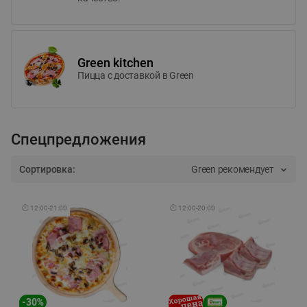
Green kitchen
Пицца c доставкой в Green
Спецпредложения
Сортировка:
Green рекомендует
🕘
12:00
-
21:00
🕘
12:00
-
20:00
-
30
%