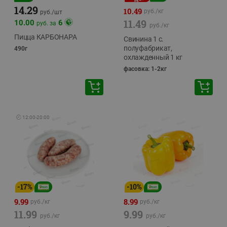
14.29
10.49
руб./
кг
руб./
шт
11.49
10.00
6
руб. за
руб./
кг
Пицца КАРБОНАРА
Свинина 1 с.
полуфабрикат,
490г
охлажденный 1 кг
фасовка: 1-2кг
🕘
12:00
-
20:00
-
17
%
-
10
%
9.99
8.99
руб./
кг
руб./
кг
11.99
9.99
руб./
кг
руб./
кг