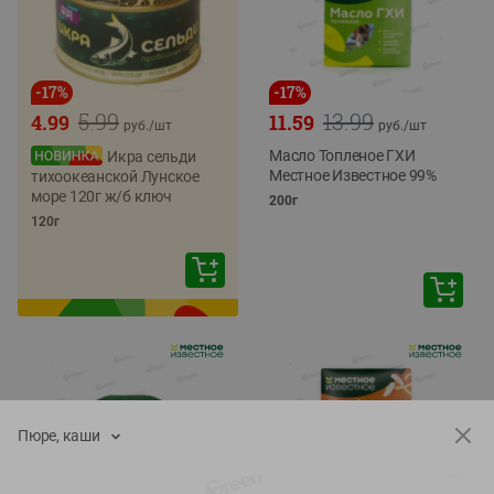
-
17
%
-
17
%
5.99
13.99
4.99
11.59
руб./
шт
руб./
шт
Масло Топленое ГХИ
Икра сельди
Местное Известное 99%
тихоокеанской Лунское
море 120г ж/б ключ
200г
120г
Пюре, каши