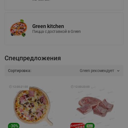
Green kitchen
Пицца c доставкой в Green
Спецпредложения
Сортировка:
Green рекомендует
🕘
12:00
-
21:00
🕘
12:00
-
20:00
-
30
%