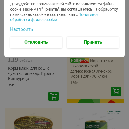
Для удобства пользователей сайта используются файлы
cookie. Нажимая "Принять", вы соглашаетесь
на обработку
нами файлов cookie в соответствии с
Политикой
обработки файлов cookie
Настроить
Отклонить
Принять
-
12
%
-
22
%
5.79
4.49
1.05
руб./
шт
руб./
шт
1.19
руб./
шт
Икра трески
тихоокеанской
Корм влаж. для кош. с
деликатесная Лунское
чувств. пищевар. Пурина
море 120г ж/б ключ
Ван курица
120г
75г