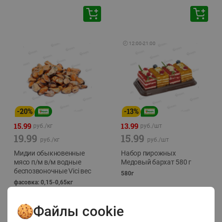
🕘
12:00
-
21:00
-
20
%
-
13
%
15.99
13.99
руб./
кг
руб./
шт
19.99
15.99
руб./
кг
руб./
шт
Мидии обыкновенные
Набор пирожных
мясо п/м в/м водные
Медовый бархат 580 г
беспозвоночные Vici вес
580г
фасовка: 0,15-0,65кг
Файлы cookie