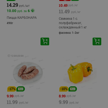
14.29
10.49
руб./
кг
руб./
шт
11.49
10.00
6
руб. за
руб./
кг
Пицца КАРБОНАРА
Свинина 1 с.
полуфабрикат,
490г
охлажденный 1 кг
фасовка: 1-2кг
🕘
12:00
-
20:00
-
17
%
-
10
%
9.99
8.99
руб./
кг
руб./
кг
11.99
9.99
руб./
кг
руб./
кг