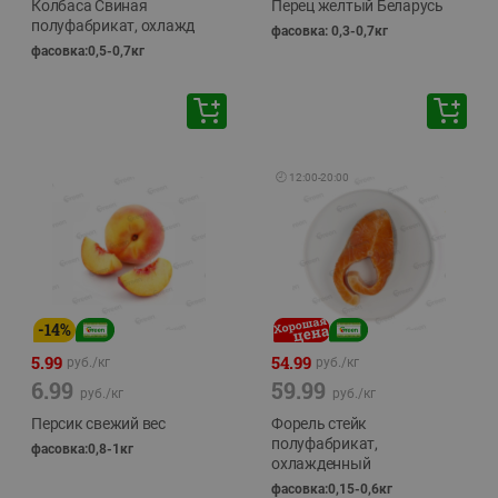
Колбаса Свиная
Перец желтый Беларусь
полуфабрикат, охлажд
фасовка: 0,3-0,7кг
фасовка:0,5-0,7кг
🕘
12:00
-
20:00
-
14
%
5.99
54.99
руб./
кг
руб./
кг
6.99
59.99
руб./
кг
руб./
кг
Персик свежий вес
Форель стейк
полуфабрикат,
фасовка:0,8-1кг
охлажденный
фасовка:0,15-0,6кг