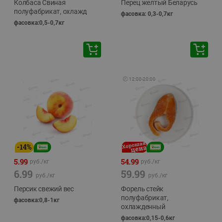
Колбаса Свиная
Перец желтый Беларусь
полуфабрикат, охлажд
фасовка: 0,3-0,7кг
фасовка:0,5-0,7кг
🕘
12:00
-
20:00
-
14
%
5.99
54.99
руб./
кг
руб./
кг
6.99
59.99
руб./
кг
руб./
кг
Персик свежий вес
Форель стейк
полуфабрикат,
фасовка:0,8-1кг
охлажденный
фасовка:0,15-0,6кг