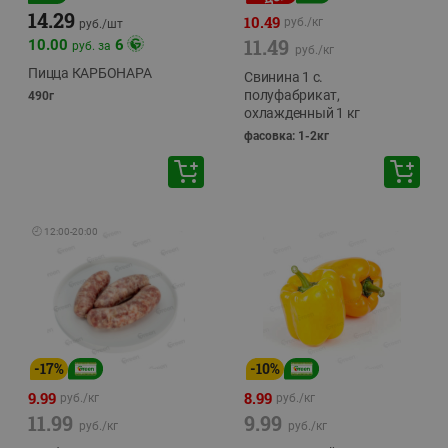
14.29
10.49
руб./
кг
руб./
шт
11.49
10.00
6
руб. за
руб./
кг
Пицца КАРБОНАРА
Свинина 1 с.
полуфабрикат,
490г
охлажденный 1 кг
фасовка: 1-2кг
🕘
12:00
-
20:00
-
17
%
-
10
%
9.99
8.99
руб./
кг
руб./
кг
11.99
9.99
руб./
кг
руб./
кг