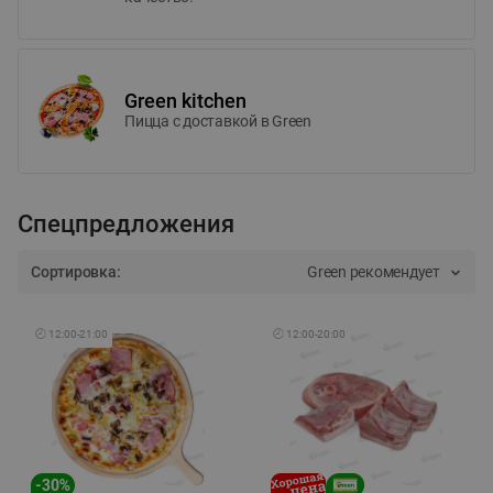
Green kitchen
Пицца c доставкой в Green
Спецпредложения
Сортировка:
Green рекомендует
🕘
12:00
-
21:00
🕘
12:00
-
20:00
-
30
%