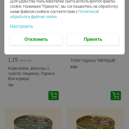
Для удобства пользователей сайта используются файлы
cookie. Нажимая "Принять", вы соглашаетесь
на обработку
нами файлов cookie в соответствии с
Политикой
обработки файлов cookie
Настроить
Отклонить
Принять
-
12
%
-
24
%
6.59
4.99
1.05
руб./
шт
руб./
шт
1.19
ТОФУ Vegetus ТВЕРДЫЙ
руб./
шт
230г
Корм влаж. для кош. с
чувств. пищевар. Пурина
Ван курица
75г