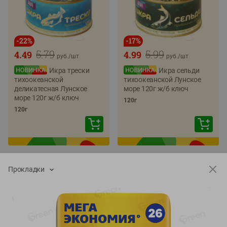
-
22
%
-
17
%
5.79
5.99
4.49
4.99
руб./
шт
руб./
шт
Икра трески
Икра сельди
тихоокеанской
тихоокеанской Лунское
деликатесная Лунское
море 120г ж/б ключ
море 120г ж/б ключ
120г
120г
Прокладки