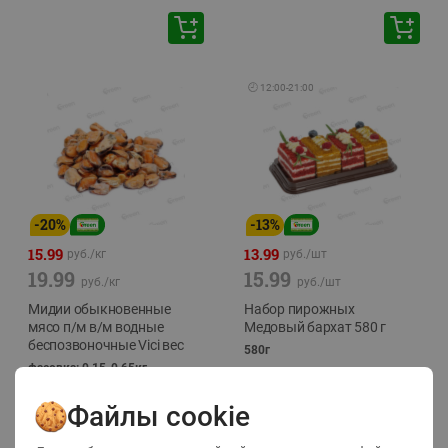
🕘
12:00
-
21:00
-
20
%
-
13
%
15.99
13.99
руб./
кг
руб./
шт
19.99
15.99
руб./
кг
руб./
шт
Мидии обыкновенные
Набор пирожных
мясо п/м в/м водные
Медовый бархат 580 г
беспозвоночные Vici вес
580г
фасовка: 0,15-0,65кг
Файлы cookie