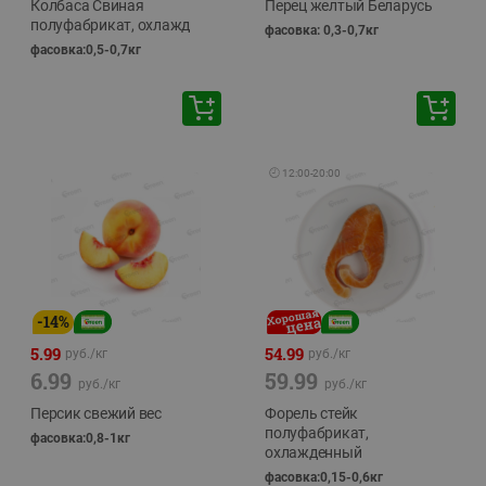
Колбаса Свиная
Перец желтый Беларусь
полуфабрикат, охлажд
фасовка: 0,3-0,7кг
фасовка:0,5-0,7кг
🕘
12:00
-
20:00
-
14
%
5.99
54.99
руб./
кг
руб./
кг
6.99
59.99
руб./
кг
руб./
кг
Персик свежий вес
Форель стейк
полуфабрикат,
фасовка:0,8-1кг
охлажденный
фасовка:0,15-0,6кг