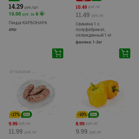
14.29
10.49
руб./
кг
руб./
шт
11.49
10.00
6
руб. за
руб./
кг
Пицца КАРБОНАРА
Свинина 1 с.
полуфабрикат,
490г
охлажденный 1 кг
фасовка: 1-2кг
🕘
12:00
-
20:00
-
17
%
-
10
%
9.99
8.99
руб./
кг
руб./
кг
11.99
9.99
руб./
кг
руб./
кг