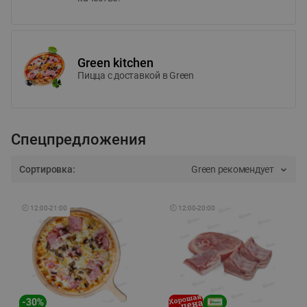
Green kitchen
Пицца c доставкой в Green
Спецпредложения
Сортировка:
Green рекомендует
🕘
12:00
-
21:00
🕘
12:00
-
20:00
-
30
%