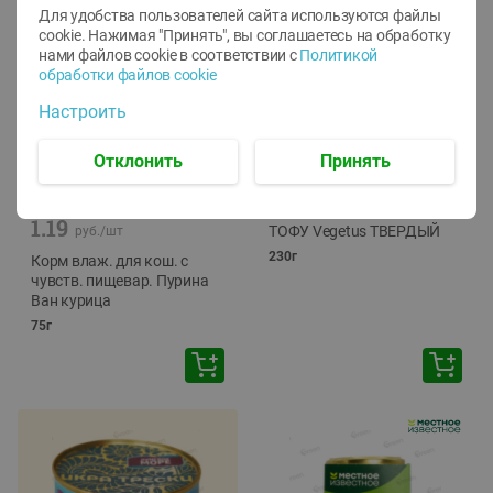
Для удобства пользователей сайта используются файлы
cookie. Нажимая "Принять", вы соглашаетесь
на обработку
нами файлов cookie в соответствии с
Политикой
обработки файлов cookie
Настроить
Отклонить
Принять
-
12
%
-
24
%
6.59
4.99
1.05
руб./
шт
руб./
шт
1.19
ТОФУ Vegetus ТВЕРДЫЙ
руб./
шт
230г
Корм влаж. для кош. с
чувств. пищевар. Пурина
Ван курица
75г