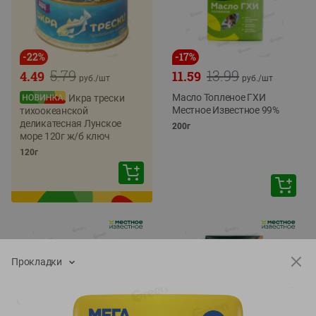
-
22
%
-
17
%
5.79
13.99
4.49
11.59
руб./
шт
руб./
шт
Масло Топленое ГХИ
Икра трески
Местное Известное 99%
тихоокеанской
деликатесная Лунское
200г
море 120г ж/б ключ
120г
Прокладки