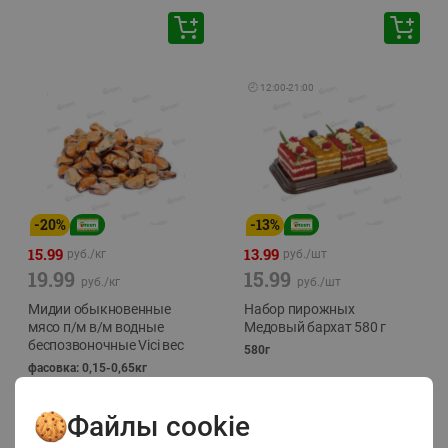
🕘
12:00
-
21:00
-
20
%
-
13
%
15.99
13.99
руб./
кг
руб./
шт
19.99
15.99
руб./
кг
руб./
шт
Мидии обыкновенные
Набор пирожных
мясо п/м в/м водные
Медовый бархат 580 г
беспозвоночные Vici вес
580г
фасовка: 0,15-0,65кг
Файлы cookie