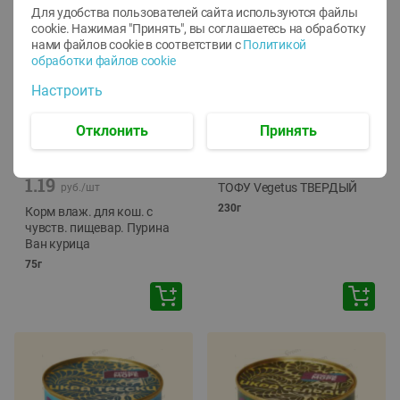
Для удобства пользователей сайта используются файлы
cookie. Нажимая "Принять", вы соглашаетесь
на обработку
нами файлов cookie в соответствии с
Политикой
обработки файлов cookie
Настроить
Отклонить
Принять
-
12
%
-
24
%
6.59
4.99
1.05
руб./
шт
руб./
шт
1.19
ТОФУ Vegetus ТВЕРДЫЙ
руб./
шт
230г
Корм влаж. для кош. с
чувств. пищевар. Пурина
Ван курица
75г