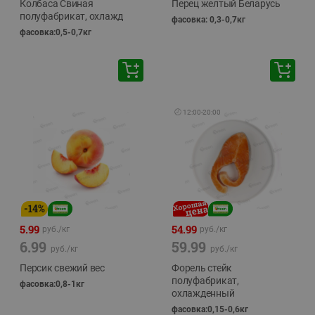
Колбаса Свиная
Перец желтый Беларусь
полуфабрикат, охлажд
фасовка: 0,3-0,7кг
фасовка:0,5-0,7кг
🕘
12:00
-
20:00
-
14
%
5.99
54.99
руб./
кг
руб./
кг
6.99
59.99
руб./
кг
руб./
кг
Персик свежий вес
Форель стейк
полуфабрикат,
фасовка:0,8-1кг
охлажденный
фасовка:0,15-0,6кг