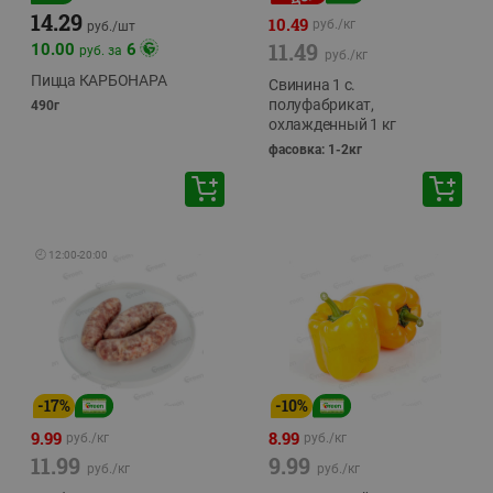
14.29
10.49
руб./
кг
руб./
шт
11.49
10.00
6
руб. за
руб./
кг
Пицца КАРБОНАРА
Свинина 1 с.
полуфабрикат,
490г
охлажденный 1 кг
фасовка: 1-2кг
🕘
12:00
-
20:00
-
17
%
-
10
%
9.99
8.99
руб./
кг
руб./
кг
11.99
9.99
руб./
кг
руб./
кг