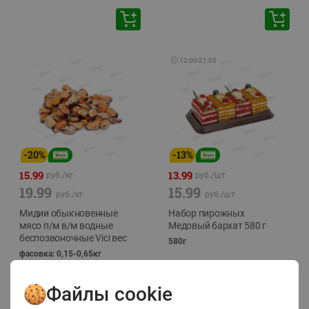
🕘
12:00
-
21:00
-
20
%
-
13
%
15.99
13.99
руб./
кг
руб./
шт
19.99
15.99
руб./
кг
руб./
шт
Мидии обыкновенные
Набор пирожных
мясо п/м в/м водные
Медовый бархат 580 г
беспозвоночные Vici вес
580г
фасовка: 0,15-0,65кг
Файлы cookie