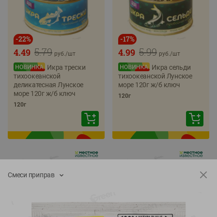
-
22
%
-
17
%
5.79
5.99
4.49
4.99
руб./
шт
руб./
шт
Икра трески
Икра сельди
тихоокеанской
тихоокеанской Лунское
деликатесная Лунское
море 120г ж/б ключ
море 120г ж/б ключ
120г
120г
Смеси приправ