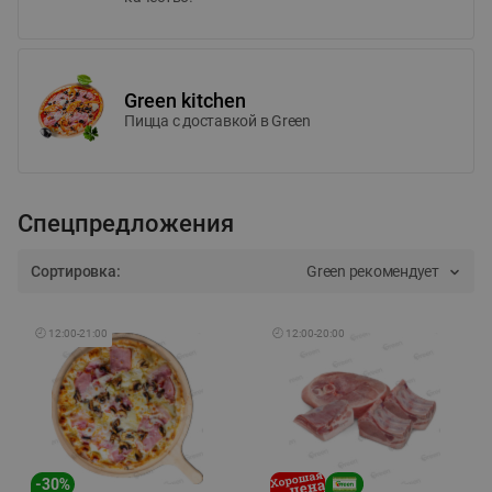
Green kitchen
Пицца c доставкой в Green
Спецпредложения
Сортировка:
Green рекомендует
🕘
12:00
-
21:00
🕘
12:00
-
20:00
-
30
%