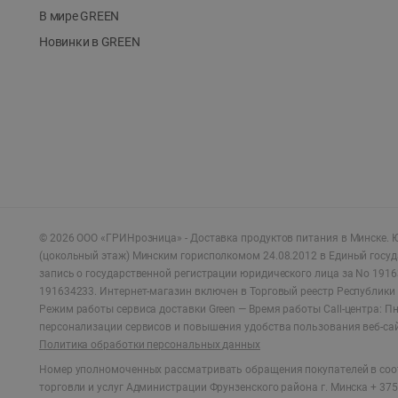
В мире GREEN
Новинки в GREEN
©
2026
ООО «ГРИНрозница» - Доставка продуктов питания в Минске.
Ю
(цокольный этаж) Минским горисполкомом 24.08.2012 в Единый госу
запись о государственной регистрации юридического лица за No 1916
191634233. Интернет-магазин включен в Торговый реестр Республики 
Режим работы сервиса доставки Green —
Время работы Call-центра: Пн.
персонализации сервисов и повышения удобства пользования веб-са
Политика обработки персональных данных
Номер уполномоченных рассматривать обращения покупателей в соот
торговли и услуг Администрации Фрунзенского района г. Минска + 375 