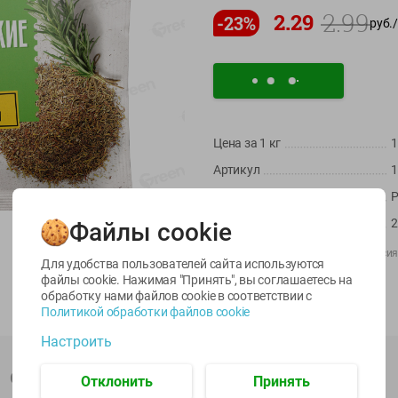
2.99
2.29
-
23
%
руб./
Цена за 1
кг
1
Артикул
1
-
22
%
-
17
%
Страна пр-ва
Р
6.59
5.79
13.99
4.49
11.59
руб./
шт
руб./
шт
руб./
шт
Масса / Объем
2
Файлы cookie
egetus
Масло Топленое
Икра
Производитель:
ООО "Нестле Россия
ЫЙ
ГХИ Местное
трески
Для удобства пользователей сайта используются
Импортер:
ИООО «Алиди-Вест»
Известное 99%
тихоокеанской
файлы cookie. Нажимая "Принять", вы соглашаетесь
на
деликатесная
Штрихкод:
4600680026879
обработку нами файлов cookie в соответствии с
200г
Лунское море 120г
Политикой обработки файлов cookie
ж/б ключ
Настроить
120г
Описание товара
Отклонить
Принять