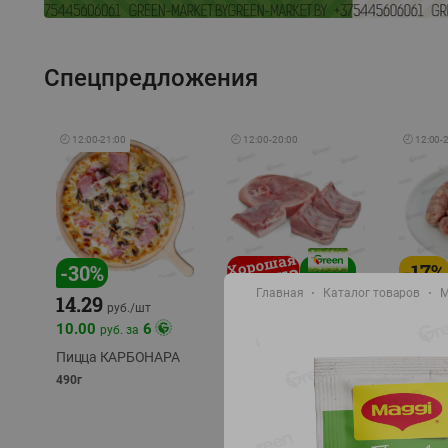
Спецпредложения
🕘
12:00
-
21:00
🕘
12:00
-
20:00
🕘
12:00
-
-
17
%
-
30
%
Главная
Каталог товаров
М
14.29
10.49
9.99
руб./
кг
руб
руб./
шт
11.49
11.99
10.00
6
руб. за
руб./
кг
Пицца КАРБОНАРА
Свинина 1 с.
Колбас
полуфабрикат,
полуфа
490г
охлажденный 1 кг
охлажд
фасовка: 1-2кг
фасовка: