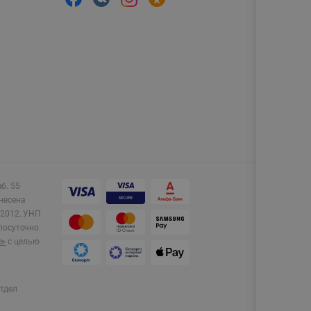
аб. 55
несена
2012.
УНП
лосуточно.
e»
с целью
тдел