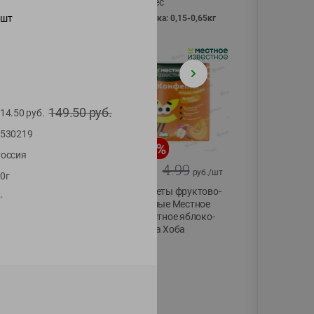
Vici вес
шт
фасовка: 0,15-0,65кг
149.50
руб.
14.50
руб.
530219
-
13
%
-
20
%
оссия
6.89
4.99
5.99
3.99
руб./
шт
руб./
шт
0г
Яйца перепелиные
Конфеты фруктово-
"
копченые
ягодные Местное
Молодецкие
известное яблоко-
Местное известное
тыква Хоба
20 шт упак
60г
Солигорска п/ф
20шт в уп