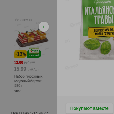
🕘
12:00
-
21:00
-
13
%
-
12
%
-
24
%
4.99
13.99
1.05
руб./
шт
руб./
шт
15.99
1.19
ТОФУ V
руб./
шт
руб./
шт
ТВЕРД
Набор пирожных
Корм влаж. для
230г
Медовый бархат
кош. с чувств.
580 г
пищевар. Пурина
Ван курица
580г
75г
Покупают вместе
Показано 1-14 из 77