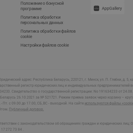
Положение о бонусной
AppGallery
программе
Политика обработки
персональных данных
Политика обработки файлов
cookie
Настройки файлов cookie
ридический адрес: Республика Беларусь, 220121, г. Минск, ул. П. Глебки, д. 5, к
дарственный регистр юридических лиц и индивидуальных предпринимателей в
34233.
Свидетельство о государственной регистрации: No 191634233 от 24.08.
Беларусь 26.10.2021 за № 521721. Режим приема заявок через корзину – круг
- Пт. с 09.00 до 17.00, СБ, ВС - выходной
.
На сайте
используются файлы «cooki
йтом.
Публичный договор.
ветствии с законодательством об обращениях граждан и юридических лиц: О
17 272 73 84 .