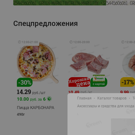
Спецпредложения
🕘
12:00
-
21:00
🕘
12:00
-
20:00
🕘
12:00
-
-
17
%
-
30
%
14.29
10.49
9.99
руб./
кг
руб
руб./
шт
11.49
11.99
Главная
Каталог товаров
Т
10.00
6
руб. за
руб./
кг
Аксессуары и средства для ухода
Пицца КАРБОНАРА
Свинина 1 с.
Колбас
полуфабрикат,
полуфа
490г
охлажденный 1 кг
охлажд
фасовка: 1-2кг
фасовка: