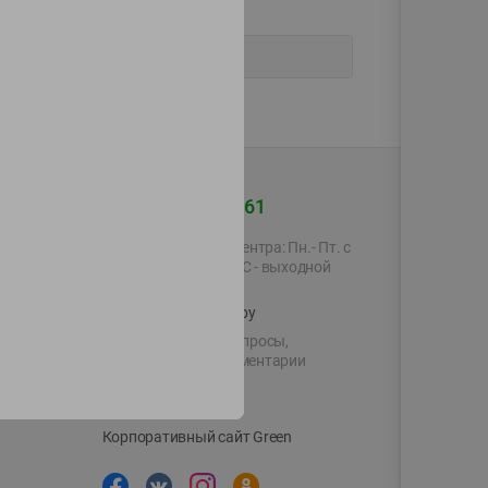
+375 44 560-60-61
Время работы Call-центра: Пн.- Пт. с
09.00 до 17.00, СБ, ВС - выходной
shop@green-market.by
Пишите нам свои вопросы,
предложения и комментарии
й картой
Вакансии
👋
Корпоративный сайт Green