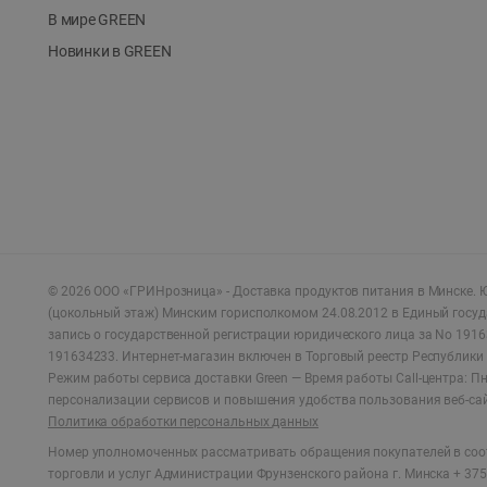
В мире GREEN
Новинки в GREEN
©
2026
ООО «ГРИНрозница» - Доставка продуктов питания в Минске.
Ю
(цокольный этаж) Минским горисполкомом 24.08.2012 в Единый госу
запись о государственной регистрации юридического лица за No 1916
191634233. Интернет-магазин включен в Торговый реестр Республики 
Режим работы сервиса доставки Green —
Время работы Call-центра: Пн.
персонализации сервисов и повышения удобства пользования веб-са
Политика обработки персональных данных
Номер уполномоченных рассматривать обращения покупателей в соот
торговли и услуг Администрации Фрунзенского района г. Минска + 375 