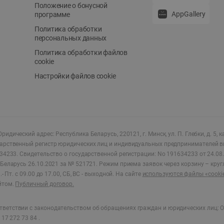
Положение о бонусной
AppGallery
программе
Политика обработки
персональных данных
Политика обработки файлов
cookie
Настройки файлов cookie
ридический адрес: Республика Беларусь, 220121, г. Минск, ул. П. Глебки, д. 5, к
дарственный регистр юридических лиц и индивидуальных предпринимателей в
34233.
Свидетельство о государственной регистрации: No 191634233 от 24.08.
Беларусь 26.10.2021 за № 521721. Режим приема заявок через корзину – круг
- Пт. с 09.00 до 17.00, СБ, ВС - выходной
.
На сайте
используются файлы «cooki
йтом.
Публичный договор.
ветствии с законодательством об обращениях граждан и юридических лиц: О
17 272 73 84 .