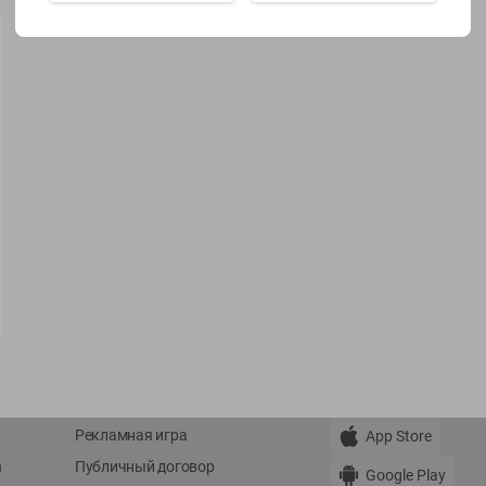
Показать 15-28 из 78
О сервисе
Мой Green
Оплата
История покупок
Условия доставки
Мои товары
Возврат товара
Обратная связь
Оформление заказа
Приложение Green c
Приемка товара
доставкой и бонусно
Самовывоз
Рекламная игра
App Store
n
Публичный договор
Google Play