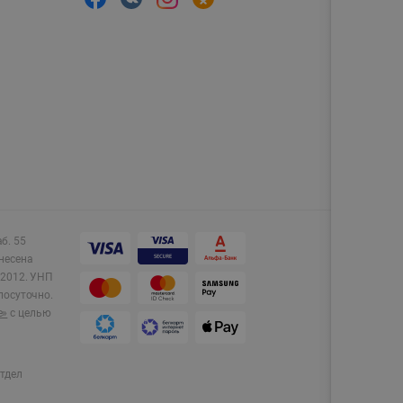
аб. 55
несена
2012.
УНП
лосуточно.
e»
с целью
тдел