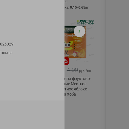
Vici вес
фасовка: 0,15-0,65кг
025029
Польша
-
13
%
-
20
%
6.89
4.99
5.99
3.99
руб./
шт
руб./
шт
Яйца перепелиные
Конфеты фруктово-
копченые
ягодные Местное
Молодецкие
известное яблоко-
Местное известное
тыква Хоба
20 шт упак
60г
Солигорска п/ф
20шт в уп