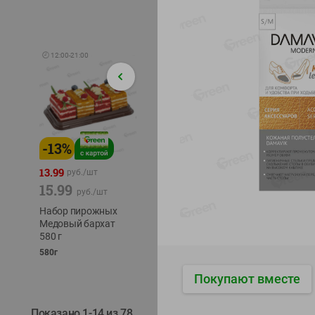
🕘
12:00
-
21:00
-
13
%
-
12
%
-
24
%
4.99
13.99
1.05
руб./
шт
руб./
шт
15.99
1.19
ТОФУ V
руб./
шт
руб./
шт
ТВЕРД
Набор пирожных
Корм влаж. для
230г
Медовый бархат
кош. с чувств.
580 г
пищевар. Пурина
Ван курица
580г
75г
Покупают вместе
Показано 1-14 из 78