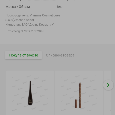
Вакансии
👋
Масса / Объем
6мл
Корпоративный сайт Green
Производитель:
Vivienne Cosmetiques
S.A.S(Vivienne Sabo)
Импортер:
ЗАО "Дилис Косметик"
Штрихкод:
3700971302048
©
2026
ООО «ГРИНрозница» - Доставка продуктов питания в
Минске.
Юридическая информация и условия пользовательского
Покупают вместе
Описание товара
соглашения
Номер уполномоченных рассматривать обращения покупателей в
соответствии с законодательством об обращениях граждан и
юридических лиц: Отдел торговли и услуг Администрации
Фрунзенского района г. Минска + 375 17 272 73 84 .
Номер и адрес электронной почты лица, уполномоченного
продавцом рассматривать обращения покупателей о нарушении их
прав, предусмотренных законодательством о защите прав
потребителей: +375 44 560-60-61, shop@green-dostavka.by.
Способы оплаты товара: