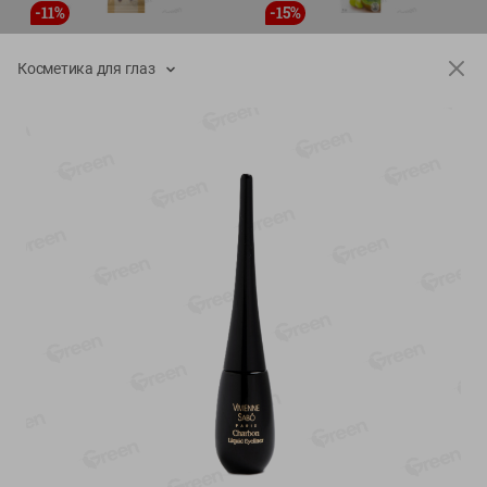
-
11
%
-
15
%
11.19
5.19
9.99
4.39
руб./
шт
руб./
шт
Косметика для глаз
Колбаска салями Парма
Сок мультифруктовый
сыровяленая куриная
Rich
сорт экстра
1л
180г
Показано 1-14 из 68
Показать 15-28 из 68
Каталог товаров
Специально для вас