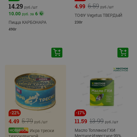
6.59
14.29
4.99
руб./
шт
руб./
шт
10.00
6
руб. за
ТОФУ Vegetus ТВЕРДЫЙ
Пицца КАРБОНАРА
230г
490г
-
22
%
-
17
%
5.79
13.99
4.49
11.59
руб./
шт
руб./
шт
Масло Топленое ГХИ
Икра трески
Местное Известное 99%
тихоокеанской