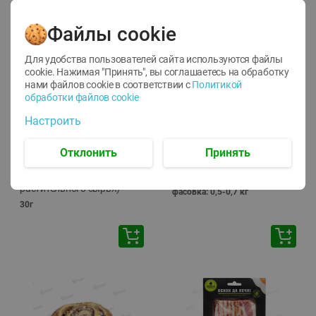
🕘
12:00
-
20:00
Файлы cookie
Для удобства пользователей сайта используются файлы
cookie. Нажимая "Принять", вы соглашаетесь
на обработку
нами файлов cookie в соответствии с
Политикой
обработки файлов cookie
-
10
%
-
13
%
Настроить
7.29
15.59
6.59
13.49
руб./
шт
руб./
кг
Напиток чайный Иван
Фарш Купеческий
Отклонить
Принять
чай Местное Известное с
полуфабрикат,
мелиссой (из
охлажденный
растительного сырья)
фасовка: 0,5-0,7 кг
30г