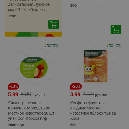
деликатесная Лунское
200г
море 120г ж/б ключ
120г
-
13
%
-
20
%
6.89
4.99
5.99
3.99
руб./
шт
руб./
шт
Яйца перепелиные
Конфеты фруктово-
копченые Молодецкие
ягодные Местное
Местное известное 20 шт
известное яблоко-тыква
упак Солигорска п/ф
Хоба
20шт в уп
60г