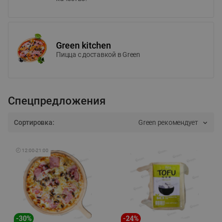
Green kitchen
Пицца c доставкой в Green
Спецпредложения
Сортировка:
Green рекомендует
🕘
12:00
-
21:00
-
30
%
-
24
%