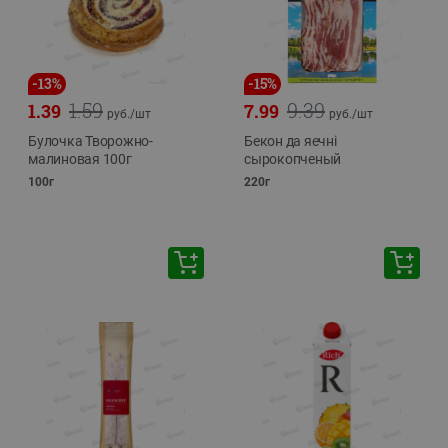
-
13
%
-
15
%
1.59
9.39
1.39
7.99
руб./
шт
руб./
шт
Булочка Творожно-
Бекон да яечнi
малиновая 100г
сырокопченый
100г
220г