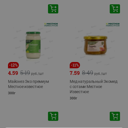
-
12
%
-
11
%
5.19
8.49
4.59
7.59
руб./
шт
руб./
шт
Майонез Эко премиум
Мед натуральный Экомед
Местное известное
с сотами Местное
Известное
300г
300г