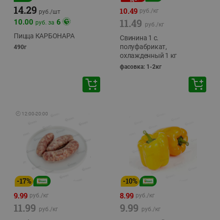
14.29
10.49
руб./
кг
руб./
шт
11.49
10.00
6
руб. за
руб./
кг
Пицца КАРБОНАРА
Свинина 1 с.
полуфабрикат,
490г
охлажденный 1 кг
фасовка: 1-2кг
🕘
12:00
-
20:00
-
17
%
-
10
%
9.99
8.99
руб./
кг
руб./
кг
11.99
9.99
руб./
кг
руб./
кг