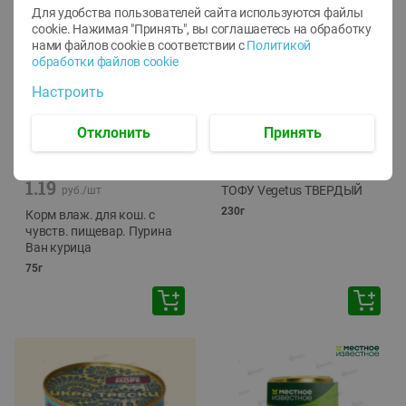
Для удобства пользователей сайта используются файлы
cookie. Нажимая "Принять", вы соглашаетесь
на обработку
нами файлов cookie в соответствии с
Политикой
обработки файлов cookie
Настроить
Отклонить
Принять
-
12
%
-
24
%
6.59
4.99
1.05
руб./
шт
руб./
шт
1.19
ТОФУ Vegetus ТВЕРДЫЙ
руб./
шт
230г
Корм влаж. для кош. с
чувств. пищевар. Пурина
Ван курица
75г