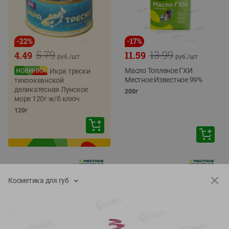
-
22
%
-
17
%
5.79
13.99
4.49
11.59
руб./
шт
руб./
шт
Масло Топленое ГХИ
Икра трески
Местное Известное 99%
тихоокеанской
деликатесная Лунское
200г
море 120г ж/б ключ
120г
Косметика для губ