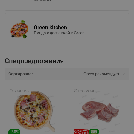
Green kitchen
Пицца c доставкой в Green
Спецпредложения
Сортировка:
Green рекомендует
🕘
12:00
-
21:00
🕘
12:00
-
20:00
-
30
%