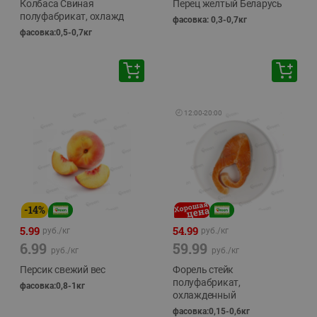
Колбаса Свиная
Перец желтый Беларусь
полуфабрикат, охлажд
фасовка: 0,3-0,7кг
фасовка:0,5-0,7кг
🕘
12:00
-
20:00
-
14
%
5.99
54.99
руб./
кг
руб./
кг
6.99
59.99
руб./
кг
руб./
кг
Персик свежий вес
Форель стейк
полуфабрикат,
фасовка:0,8-1кг
охлажденный
фасовка:0,15-0,6кг