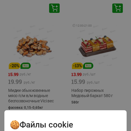
🕘
12:00
-
21:00
-
20
%
-
13
%
15.99
13.99
руб./
кг
руб./
шт
19.99
15.99
руб./
кг
руб./
шт
Мидии обыкновенные
Набор пирожных
мясо п/м в/м водные
Медовый бархат 580 г
беспозвоночные Vici вес
580г
фасовка: 0,15-0,65кг
Файлы cookie