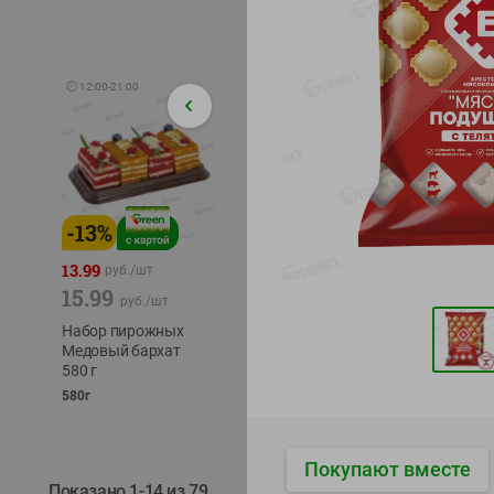
🕘
12:00
-
21:00
-
13
%
-
12
%
-
24
%
4.99
13.99
1.05
руб./
шт
руб./
шт
15.99
1.19
ТОФУ V
руб./
шт
руб./
шт
ТВЕРД
Набор пирожных
Корм влаж. для
230г
Медовый бархат
кош. с чувств.
580 г
пищевар. Пурина
Ван курица
580г
75г
Покупают вместе
Показано 1-14 из 79