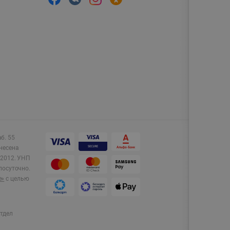
аб. 55
несена
2012.
УНП
лосуточно.
e»
с целью
тдел