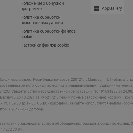
Положение о бонусной
AppGallery
программе
Политика обработки
персональных данных
Политика обработки файлов
cookie
Настройки файлов cookie
ридический адрес: Республика Беларусь, 220121, г. Минск, ул. П. Глебки, д. 5, к
дарственный регистр юридических лиц и индивидуальных предпринимателей в
34233.
Свидетельство о государственной регистрации: No 191634233 от 24.08.
Беларусь 26.10.2021 за № 521721. Режим приема заявок через корзину – круг
- Пт. с 09.00 до 17.00, СБ, ВС - выходной
.
На сайте
используются файлы «cooki
йтом.
Публичный договор.
ветствии с законодательством об обращениях граждан и юридических лиц: О
17 272 73 84 .