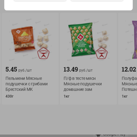
Показать 15-28 из 79
О сервисе
Мой Green
5.45
13.49
12.02
Оплата
История покупок
руб./
шт
руб./
шт
Пельмени Мясные
Условия доставки
П/ф в тесте мясн
Мои товары
Полуфаб
подушечки с грибами
Мясные подушечки
Мясные
Возврат товара
Брестский МК
домашние зам
Обратная связь
Потешн
Оформление заказа
430г
1кг
1кг
Приложение Green c
Приемка товара
доставкой и бонусно
Самовывоз
Рекламная игра
App Store
n
Публичный договор
Google Play