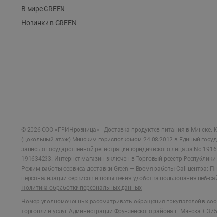
В мире GREEN
Новинки в GREEN
©
2026
ООО «ГРИНрозница» - Доставка продуктов питания в Минске.
Ю
(цокольный этаж) Минским горисполкомом 24.08.2012 в Единый госу
запись о государственной регистрации юридического лица за No 1916
191634233. Интернет-магазин включен в Торговый реестр Республики 
Режим работы сервиса доставки Green —
Время работы Call-центра: Пн.
персонализации сервисов и повышения удобства пользования веб-са
Политика обработки персональных данных
Номер уполномоченных рассматривать обращения покупателей в соот
торговли и услуг Администрации Фрунзенского района г. Минска + 375 