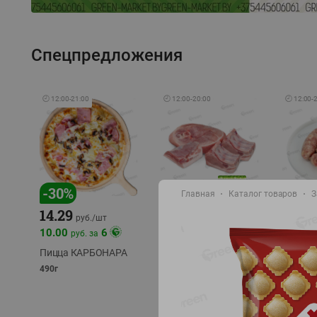
Спецпредложения
🕘
12:00
-
21:00
🕘
12:00
-
20:00
🕘
12:00
-
-
17
%
-
30
%
Главная
Каталог товаров
З
14.29
10.49
9.99
руб./
кг
руб
руб./
шт
11.49
11.99
10.00
6
руб. за
руб./
кг
Пицца КАРБОНАРА
Свинина 1 с.
Колбас
полуфабрикат,
полуфа
490г
охлажденный 1 кг
охлажд
фасовка: 1-2кг
фасовка: