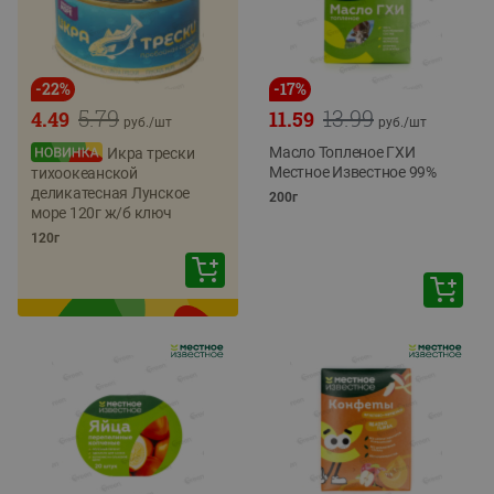
-
22
%
-
17
%
5.79
13.99
4.49
11.59
руб./
шт
руб./
шт
Масло Топленое ГХИ
Икра трески
Местное Известное 99%
тихоокеанской
деликатесная Лунское
200г
море 120г ж/б ключ
120г