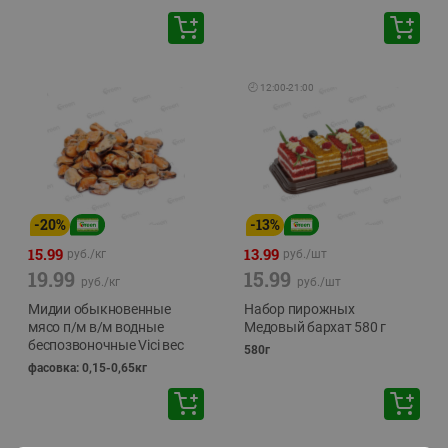
🕘
12:00
-
21:00
-
20
%
-
13
%
15.99
13.99
руб./
кг
руб./
шт
19.99
15.99
руб./
кг
руб./
шт
Мидии обыкновенные
Набор пирожных
мясо п/м в/м водные
Медовый бархат 580 г
беспозвоночные Vici вес
580г
фасовка: 0,15-0,65кг