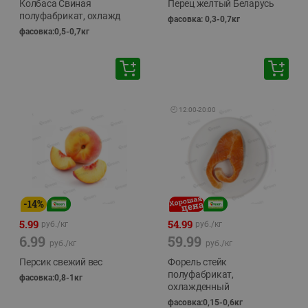
Колбаса Свиная
Перец желтый Беларусь
полуфабрикат, охлажд
фасовка: 0,3-0,7кг
фасовка:0,5-0,7кг
🕘
12:00
-
20:00
-
14
%
5.99
54.99
руб./
кг
руб./
кг
6.99
59.99
руб./
кг
руб./
кг
Персик свежий вес
Форель стейк
полуфабрикат,
фасовка:0,8-1кг
охлажденный
фасовка:0,15-0,6кг