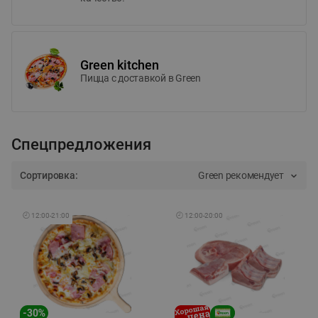
Green kitchen
Пицца c доставкой в Green
Спецпредложения
Сортировка:
Green рекомендует
🕘
12:00
-
21:00
🕘
12:00
-
20:00
-
30
%