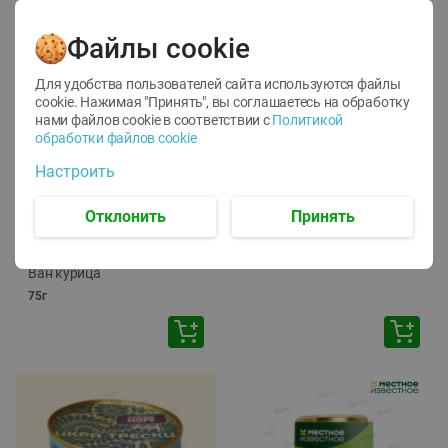
Файлы cookie
Для удобства пользователей сайта используются файлы
cookie. Нажимая "Принять", вы соглашаетесь
на обработку
нами файлов cookie в соответствии с
Политикой
обработки файлов cookie
-
12
%
-
24
%
Настроить
6.59
4.99
1.05
руб./
шт
руб./
шт
1.19
ТОФУ Vegetus ТВЕРДЫЙ
руб./
шт
Отклонить
Принять
230г
Корм влаж. для кош. с
чувств. пищевар. Пурина
Ван курица
75г