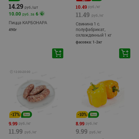
14.29
10.49
руб./
кг
руб./
шт
11.49
10.00
6
руб. за
руб./
кг
Пицца КАРБОНАРА
Свинина 1 с.
полуфабрикат,
490г
охлажденный 1 кг
фасовка: 1-2кг
🕘
12:00
-
20:00
-
17
%
-
10
%
9.99
8.99
руб./
кг
руб./
кг
11.99
9.99
руб./
кг
руб./
кг