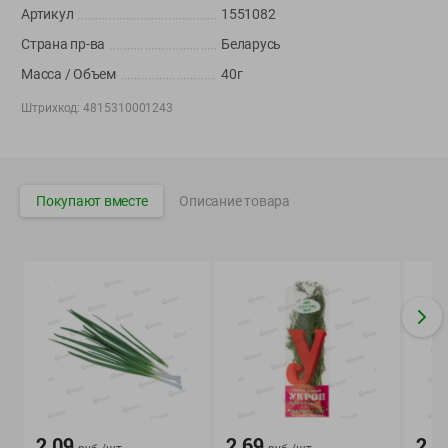
Артикул
1551082
Корпоративный сайт Green
Страна пр-ва
Беларусь
Масса / Объем
40г
Штрихкод:
4815310001243
©
2026
ООО «ГРИНрозница» - Доставка продуктов питания в
Минске.
Юридическая информация и условия пользовательского
Покупают вместе
Описание товара
соглашения
Номер уполномоченных рассматривать обращения покупателей в
соответствии с законодательством об обращениях граждан и
юридических лиц: Отдел торговли и услуг Администрации
Фрунзенского района г. Минска + 375 17 272 73 84 .
Номер и адрес электронной почты лица, уполномоченного
продавцом рассматривать обращения покупателей о нарушении их
прав, предусмотренных законодательством о защите прав
потребителей: +375 44 560-60-61, shop@green-dostavka.by.
Способы оплаты товара:
1) наличными денежными средствами экспедитору;
2.09
2.69
2.6