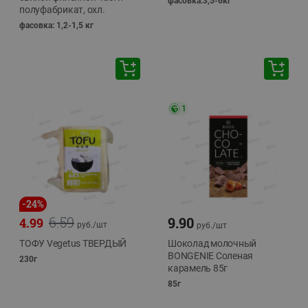
фасовка:3,5-6кг
полуфабрикат, охл.
фасовка: 1,2-1,5 кг
1
-
24
%
6.59
9.90
4.99
руб./
шт
руб./
шт
ТОФУ Vegetus ТВЕРДЫЙ
Шоколад молочный
BONGENIE Соленая
230г
карамель 85г
85г