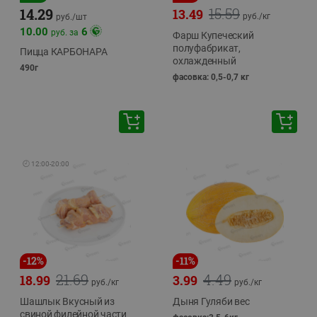
15.59
14.29
13.49
руб./
кг
руб./
шт
10.00
6
руб. за
Фарш Купеческий
полуфабрикат,
Пицца КАРБОНАРА
охлажденный
490г
фасовка: 0,5-0,7 кг
🕘
12:00
-
20:00
-
12
%
-
11
%
21.69
4.49
18.99
3.99
руб./
кг
руб./
кг
Шашлык Вкусный из
Дыня Гуляби вес
свиной филейной части