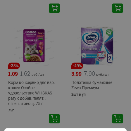
-
33
%
-
49
%
1.62
7.90
1.09
3.99
руб./
шт
руб./
шт
Корм консервир для взр.
Полотенца бумажные
кошек Особое
Zewa Премиум
удовольствие WHISKAS
2шт в уп
рагу с добав. телят. ,
ягнен. и овощ. 75 г
75г