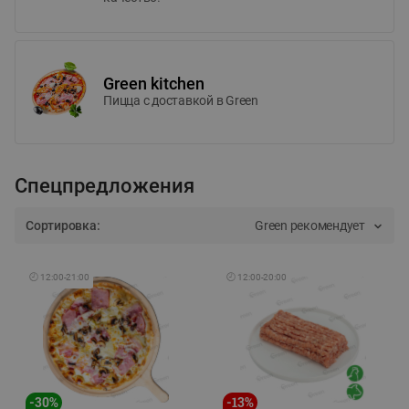
Green kitchen
Пицца c доставкой в Green
Спецпредложения
Сортировка:
Green рекомендует
🕘
12:00
-
21:00
🕘
12:00
-
20:00
-
30
%
-
13
%