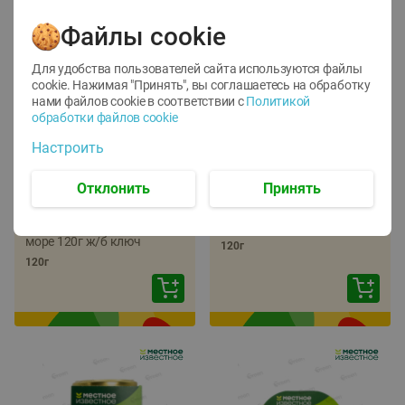
Файлы cookie
Для удобства пользователей сайта используются файлы
cookie. Нажимая "Принять", вы соглашаетесь
на обработку
нами файлов cookie в соответствии с
Политикой
обработки файлов cookie
-
22
%
-
17
%
Настроить
5.79
5.99
4.49
4.99
руб./
шт
руб./
шт
Отклонить
Принять
Икра трески
Икра сельди
тихоокеанской
тихоокеанской Лунское
деликатесная Лунское
море 120г ж/б ключ
море 120г ж/б ключ
120г
120г