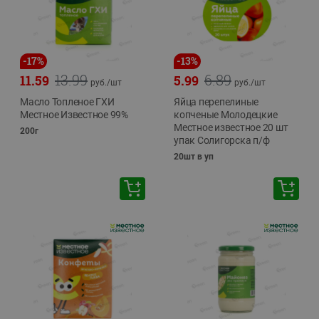
-
17
%
-
13
%
13.99
6.89
11.59
5.99
руб./
шт
руб./
шт
Масло Топленое ГХИ
Яйца перепелиные
Местное Известное 99%
копченые Молодецкие
Местное известное 20 шт
200г
упак Солигорска п/ф
20шт в уп