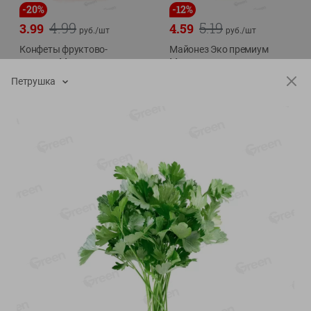
-
20
%
-
12
%
4.99
5.19
3.99
4.59
руб./
шт
руб./
шт
Конфеты фруктово-
Майонез Эко премиум
ягодные Местное
Местное известное
известное яблоко-тыква
300г
Петрушка
Хоба
60г
Показано 1-14 из 76
Показать 15-28 из 76
Каталог товаров
Специально для вас