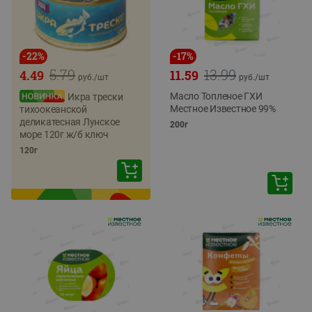
-
22
%
-
17
%
5.79
13.99
4.49
11.59
руб./
шт
руб./
шт
Масло Топленое ГХИ
Икра трески
Местное Известное 99%
тихоокеанской
деликатесная Лунское
200г
море 120г ж/б ключ
120г