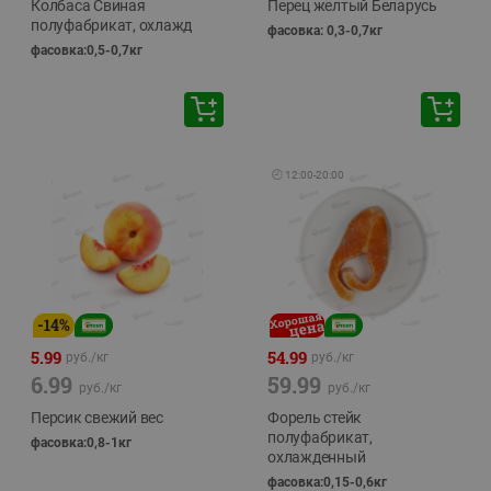
Колбаса Свиная
Перец желтый Беларусь
полуфабрикат, охлажд
фасовка: 0,3-0,7кг
фасовка:0,5-0,7кг
🕘
12:00
-
20:00
-
14
%
5.99
54.99
руб./
кг
руб./
кг
6.99
59.99
руб./
кг
руб./
кг
Персик свежий вес
Форель стейк
полуфабрикат,
фасовка:0,8-1кг
охлажденный
фасовка:0,15-0,6кг