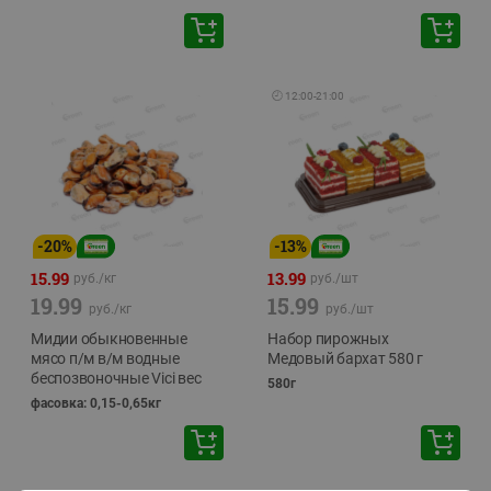
🕘
12:00
-
21:00
-
20
%
-
13
%
15.99
13.99
руб./
кг
руб./
шт
19.99
15.99
руб./
кг
руб./
шт
Мидии обыкновенные
Набор пирожных
мясо п/м в/м водные
Медовый бархат 580 г
беспозвоночные Vici вес
580г
фасовка: 0,15-0,65кг