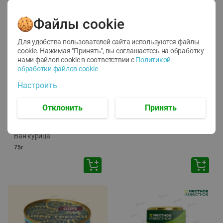
Файлы cookie
Для удобства пользователей сайта используются файлы
cookie. Нажимая "Принять", вы соглашаетесь
на обработку
нами файлов cookie в соответствии с
Политикой
обработки файлов cookie
-
12
%
-
24
%
Настроить
6.59
4.99
1.05
руб./
шт
руб./
шт
1.19
ТОФУ Vegetus ТВЕРДЫЙ
руб./
шт
Отклонить
Принять
230г
Корм влаж. для кош. с
чувств. пищевар. Пурина
Ван курица
75г