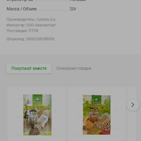
Вакансии
👋
Масса / Объем
20г
Корпоративный сайт Green
Производитель:
Cykoria S.a.
Импортер:
ООО Авалонторг
Поставщик:
ПТЛК
Штрихкод:
5900288309008
©
2026
ООО «ГРИНрозница» - Доставка продуктов питания в
Минске.
Юридическая информация и условия пользовательского
Покупают вместе
Описание товара
соглашения
Номер уполномоченных рассматривать обращения покупателей в
соответствии с законодательством об обращениях граждан и
юридических лиц: Отдел торговли и услуг Администрации
Фрунзенского района г. Минска + 375 17 272 73 84 .
Номер и адрес электронной почты лица, уполномоченного
продавцом рассматривать обращения покупателей о нарушении их
прав, предусмотренных законодательством о защите прав
потребителей: +375 44 560-60-61, shop@green-dostavka.by.
Способы оплаты товара: