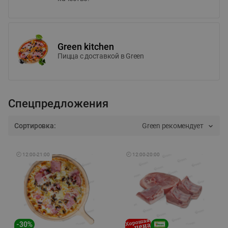
Green kitchen
Пицца c доставкой в Green
Спецпредложения
Сортировка:
Green рекомендует
🕘
12:00
-
21:00
🕘
12:00
-
20:00
-
30
%