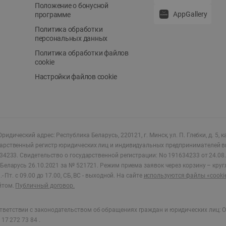
Положение о бонусной
AppGallery
программе
Политика обработки
персональных данных
Политика обработки файлов
cookie
Настройки файлов cookie
ридический адрес: Республика Беларусь, 220121, г. Минск, ул. П. Глебки, д. 5, к
дарственный регистр юридических лиц и индивидуальных предпринимателей в
34233.
Свидетельство о государственной регистрации: No 191634233 от 24.08.
Беларусь 26.10.2021 за № 521721. Режим приема заявок через корзину – круг
- Пт. с 09.00 до 17.00, СБ, ВС - выходной
.
На сайте
используются файлы «cooki
йтом.
Публичный договор.
ветствии с законодательством об обращениях граждан и юридических лиц: О
17 272 73 84 .