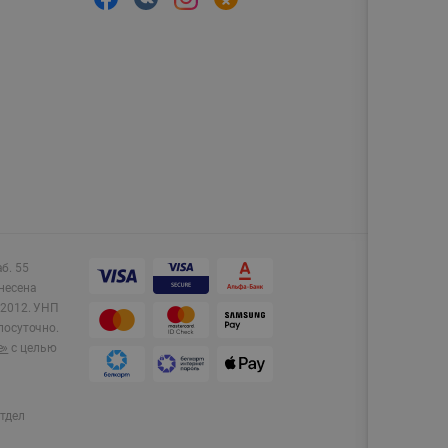
аб. 55
несена
2012.
УНП
лосуточно.
e»
с целью
тдел