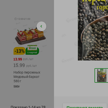
🕘
12:00
-
21:00
-
13
%
-
12
%
-
24
%
4.99
13.99
1.05
руб./
шт
руб./
шт
15.99
1.19
ТОФУ V
руб./
шт
руб./
шт
ТВЕРД
Набор пирожных
Корм влаж. для
230г
Медовый бархат
кош. с чувств.
580 г
пищевар. Пурина
Ван курица
580г
75г
Показано 1-14 из 78
Покупают вместе