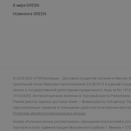
В мире GREEN
Новинки в GREEN
©
2026
ООО «ГРИНрозница» - Доставка продуктов питания в Минске.
Ю
(цокольный этаж) Минским горисполкомом 24.08.2012 в Единый госу
запись о государственной регистрации юридического лица за No 1916
191634233. Интернет-магазин включен в Торговый реестр Республики 
Режим работы сервиса доставки Green —
Время работы Call-центра: Пн.
персонализации сервисов и повышения удобства пользования веб-са
Политика обработки персональных данных
Номер уполномоченных рассматривать обращения покупателей в соот
торговли и услуг Администрации Фрунзенского района г. Минска + 375 