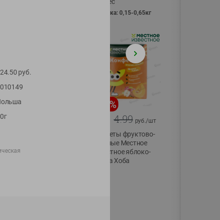
Vici вес
фасовка: 0,15-0,65кг
24.50
руб.
010149
Польша
-
13
%
-
20
%
0г
6.89
4.99
5.99
3.99
руб./
шт
руб./
шт
Яйца перепелиные
Конфеты фруктово-
копченые
ягодные Местное
ическая
Молодецкие
известное яблоко-
Местное известное
тыква Хоба
20 шт упак
60г
Солигорска п/ф
20шт в уп