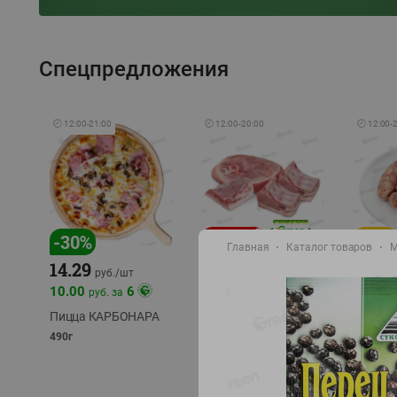
Спецпредложения
🕘
12:00
-
21:00
🕘
12:00
-
20:00
🕘
12:00
-
-
17
%
-
30
%
Главная
Каталог товаров
М
14.29
10.49
9.99
руб./
кг
руб
руб./
шт
11.49
11.99
10.00
6
руб. за
руб./
кг
Пицца КАРБОНАРА
Свинина 1 с.
Колбас
полуфабрикат,
полуфа
490г
охлажденный 1 кг
охлажд
фасовка: 1-2кг
фасовка: