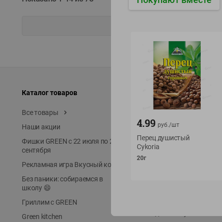
Каталог товаров
Специально для вас
Все товары
Акции
4.99
руб./
шт
Наши акции
Местное известное
Перец душистый
Фишки GREEN с 22 июля по 22
ЭКОлиния
Cykoria
сентября
Prime Steak
20г
Рекламная игра Вкусный код
Собственное пр-во
Без паники: собираемся в
Первое правило
школу 😄
Новинки
Гриллим с GREEN
Выгодная покупка в Gree
Green kitchen