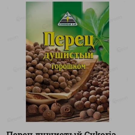
-
20
%
-
12
%
4.99
5.19
3.99
4.59
руб./
шт
руб./
шт
Конфеты фруктово-
Майонез Эко премиум
ягодные Местное
Местное известное
известное яблоко-тыква
300г
Хоба
60г
Показано 1-14 из 76
Показать 15-28 из 76
Каталог товаров
Специально для вас
Перец душистый Cykoria