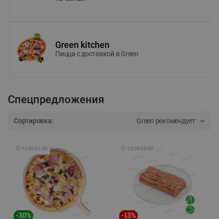
Green kitchen
Пицца c доставкой в Green
Спецпредложения
Сортировка:
Green рекомендует
🕘
12:00
-
21:00
🕘
12:00
-
20:00
-
30
%
-
13
%