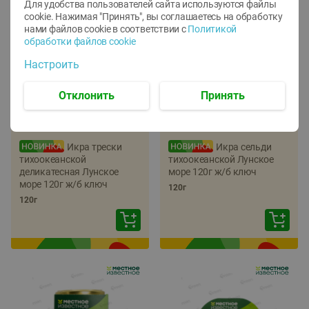
Для удобства пользователей сайта используются файлы
cookie. Нажимая "Принять", вы соглашаетесь
на обработку
нами файлов cookie в соответствии с
Политикой
обработки файлов cookie
Настроить
Отклонить
Принять
-
22
%
-
17
%
5.79
5.99
4.49
4.99
руб./
шт
руб./
шт
Икра трески
Икра сельди
тихоокеанской
тихоокеанской Лунское
деликатесная Лунское
море 120г ж/б ключ
море 120г ж/б ключ
120г
120г