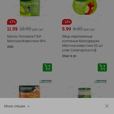
-
17
%
-
13
%
13.99
6.89
11.59
5.99
руб./
шт
руб./
шт
Масло Топленое ГХИ
Яйца перепелиные
Местное Известное 99%
копченые Молодецкие
Местное известное 20 шт
200г
упак Солигорска п/ф
20шт в уп
Моно специи