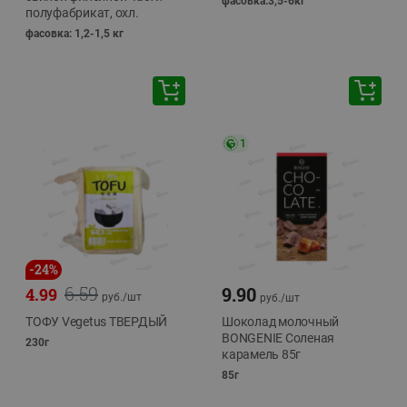
фасовка:3,5-6кг
полуфабрикат, охл.
фасовка: 1,2-1,5 кг
1
-
24
%
6.59
9.90
4.99
руб./
шт
руб./
шт
ТОФУ Vegetus ТВЕРДЫЙ
Шоколад молочный
BONGENIE Соленая
230г
карамель 85г
85г