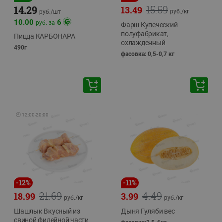
15.59
14.29
13.49
руб./
кг
руб./
шт
10.00
6
руб. за
Фарш Купеческий
полуфабрикат,
Пицца КАРБОНАРА
охлажденный
490г
фасовка: 0,5-0,7 кг
🕘
12:00
-
20:00
-
12
%
-
11
%
21.69
4.49
18.99
3.99
руб./
кг
руб./
кг
Шашлык Вкусный из
Дыня Гуляби вес
свиной филейной части