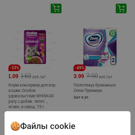
-
33
%
-
49
%
1.62
7.90
1.09
3.99
руб./
шт
руб./
шт
Корм консервир для взр.
Полотенца бумажные
кошек Особое
Zewa Премиум
удовольствие WHISKAS
2шт в уп
рагу с добав. телят. ,
ягнен. и овощ. 75 г
75г
Файлы cookie