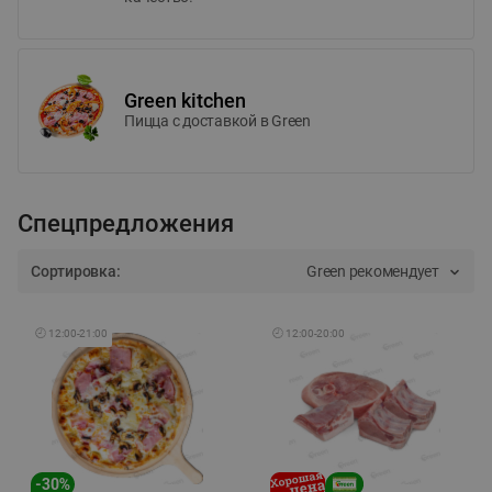
Green kitchen
Пицца c доставкой в Green
Спецпредложения
Сортировка:
Green рекомендует
🕘
12:00
-
21:00
🕘
12:00
-
20:00
-
30
%