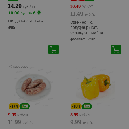
14.29
10.49
руб./
кг
руб./
шт
11.49
10.00
6
руб. за
руб./
кг
Пицца КАРБОНАРА
Свинина 1 с.
полуфабрикат,
490г
охлажденный 1 кг
фасовка: 1-2кг
🕘
12:00
-
20:00
-
17
%
-
10
%
9.99
8.99
руб./
кг
руб./
кг
11.99
9.99
руб./
кг
руб./
кг