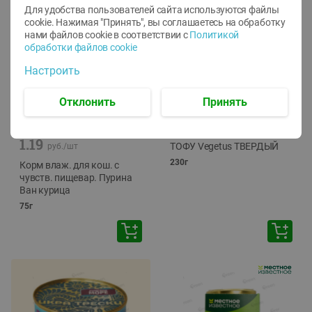
Для удобства пользователей сайта используются файлы
cookie. Нажимая "Принять", вы соглашаетесь
на обработку
нами файлов cookie в соответствии с
Политикой
обработки файлов cookie
Настроить
Отклонить
Принять
-
12
%
-
24
%
6.59
4.99
1.05
руб./
шт
руб./
шт
1.19
ТОФУ Vegetus ТВЕРДЫЙ
руб./
шт
230г
Корм влаж. для кош. с
чувств. пищевар. Пурина
Ван курица
75г