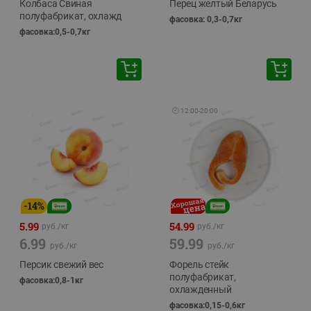
Колбаса Свиная
Перец желтый Беларусь
полуфабрикат, охлажд
фасовка: 0,3-0,7кг
фасовка:0,5-0,7кг
🕘
12:00
-
20:00
-
14
%
5.99
54.99
руб./
кг
руб./
кг
6.99
59.99
руб./
кг
руб./
кг
Персик свежий вес
Форель стейк
полуфабрикат,
фасовка:0,8-1кг
охлажденный
фасовка:0,15-0,6кг