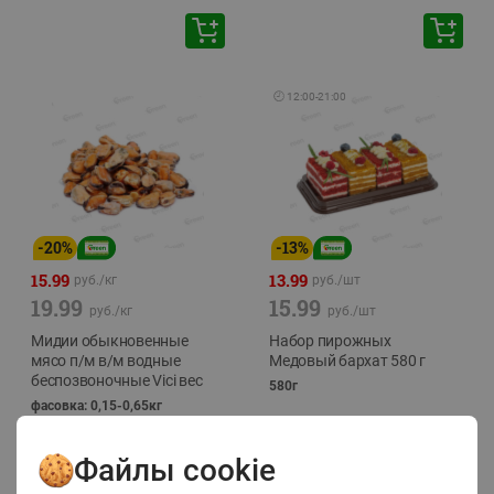
🕘
12:00
-
21:00
-
20
%
-
13
%
15.99
13.99
руб./
кг
руб./
шт
19.99
15.99
руб./
кг
руб./
шт
Мидии обыкновенные
Набор пирожных
мясо п/м в/м водные
Медовый бархат 580 г
беспозвоночные Vici вес
580г
фасовка: 0,15-0,65кг
Файлы cookie