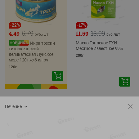
-
22
%
-
17
%
5.79
13.99
4.49
11.59
руб./
шт
руб./
шт
Масло Топленое ГХИ
Икра трески
Местное Известное 99%
тихоокеанской
деликатесная Лунское
200г
море 120г ж/б ключ
120г
Печенье