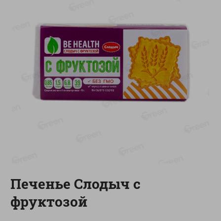
-
13
%
-
20
%
6.89
4.99
5.99
3.99
руб./
шт
руб./
шт
Яйца перепелиные
Конфеты фруктово-
копченые Молодецкие
ягодные Местное
Местное известное 20 шт
известное яблоко-тыква
упак Солигорска п/ф
Хоба
20шт в уп
60г
Показано 1-14 из 78
Показать 15-28 из 78
Печенье Слодыч с
Каталог товаров
фруктозой
Специально для вас