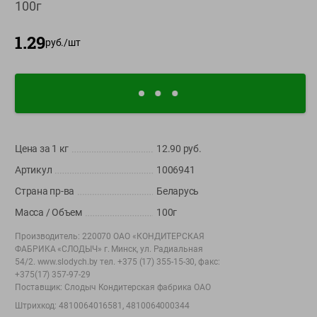
100г
О сервисе
1.29
руб./
шт
Настройки файлов cookie
Мой Green
Приложение Green c
доставкой и бонусной картой
App
Google
AppGallery
Цена за 1
кг
12.90
руб.
Store
Play
Артикул
1006941
Страна пр-ва
Беларусь
+375 44 560-60-61
Масса / Объем
100г
Время работы Call-центра: Пн.- Пт. с 09.00 до 17.00, СБ, ВС -
Производитель:
220070 ОАО «КОНДИТЕРСКАЯ
выходной
ФАБРИКА «СЛОДЫЧ» г. Минск, ул. Радиальная
54/2. www.slodych.by тел. +375 (17) 355-15-30, факс:
+375(17) 357-97-29
shop@green-market.by
Поставщик:
Слодыч Кондитерская фабрика ОАО
Пишите нам свои вопросы, предложения и комментарии
Штрихкод:
4810064016581, 4810064000344