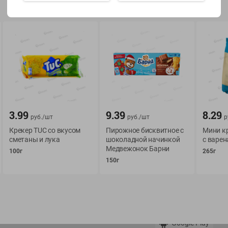
Показать 15-28 из 79
О сервисе
Мой Green
3.99
9.39
8.29
Оплата
История покупок
руб./
шт
руб./
шт
р
Крекер TUC со вкусом
Условия доставки
Пирожное бисквитное с
Мои товары
Мини к
сметаны и лука
шоколадной начинкой
с варен
Возврат товара
Медвежонок Барни
Обратная связь
100г
265г
Оформление заказа
150г
Приложение Green c
Приемка товара
доставкой и бонусно
Самовывоз
Рекламная игра
App Store
n
Публичный договор
Google Play