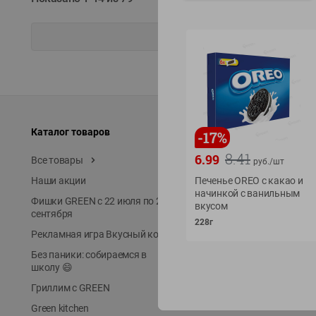
Каталог товаров
Специально для вас
-
17
%
8.41
6.99
Все товары
Акции
руб./
шт
Наши акции
Печенье OREO с какао и
Местное известное
начинкой с ванильным
Фишки GREEN с 22 июля по 22
ЭКОлиния
вкусом
сентября
Prime Steak
228г
Рекламная игра Вкусный код
Собственное пр-во
Без паники: собираемся в
Первое правило
школу 😄
Новинки
Гриллим с GREEN
Выгодная покупка в Gree
Green kitchen