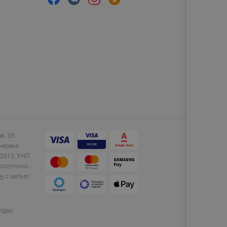
аб. 55
несена
2012.
УНП
лосуточно.
e»
с целью
тдел