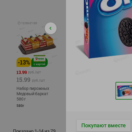
🕘
12:00
-
21:00
-
13
%
-
12
%
-
24
%
4.99
13.99
1.05
руб./
шт
руб./
шт
15.99
1.19
ТОФУ V
руб./
шт
руб./
шт
ТВЕРД
Набор пирожных
Корм влаж. для
230г
Медовый бархат
кош. с чувств.
580 г
пищевар. Пурина
Ван курица
580г
75г
Покупают вместе
Показано 1-14 из 79