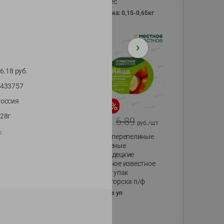
Vici вес
фасовка: 0,15-0,65кг
6.18
руб.
433757
оссия
-
17
%
-
13
%
28г
13.99
6.89
11.59
5.99
руб./
шт
руб./
шт
О
Масло Топленое
Яйца перепелиные
ГХИ Местное
копченые
Известное 99%
Молодецкие
Местное известное
200г
20 шт упак
Солигорска п/ф
20шт в уп