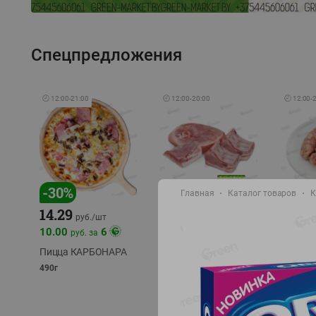
Спецпредложения
🕘
12:00
-
21:00
🕘
12:00
-
20:00
🕘
12:00
-
-
17
%
-
30
%
Главная
Каталог товаров
К
14.29
10.49
9.99
руб./
кг
руб
руб./
шт
11.49
11.99
10.00
6
руб. за
руб./
кг
Пицца КАРБОНАРА
Свинина 1 с.
Колбас
полуфабрикат,
полуфа
490г
охлажденный 1 кг
охлажд
фасовка: 1-2кг
фасовка: