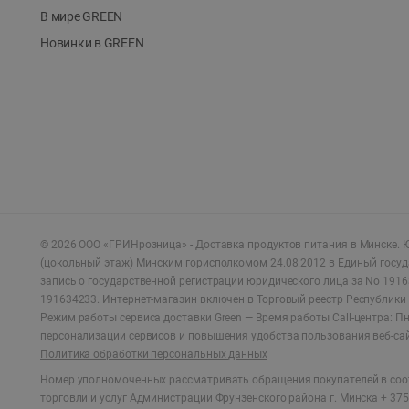
В мире GREEN
Новинки в GREEN
©
2026
ООО «ГРИНрозница» - Доставка продуктов питания в Минске.
Ю
(цокольный этаж) Минским горисполкомом 24.08.2012 в Единый госу
запись о государственной регистрации юридического лица за No 1916
191634233. Интернет-магазин включен в Торговый реестр Республики 
Режим работы сервиса доставки Green —
Время работы Call-центра: Пн.
персонализации сервисов и повышения удобства пользования веб-са
Политика обработки персональных данных
Номер уполномоченных рассматривать обращения покупателей в соот
торговли и услуг Администрации Фрунзенского района г. Минска + 375 