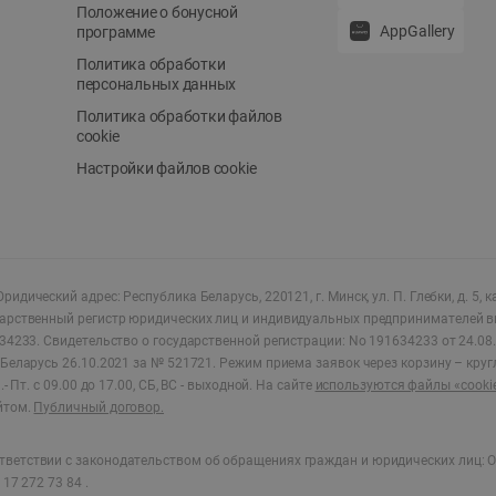
Положение о бонусной
AppGallery
программе
Политика обработки
персональных данных
Политика обработки файлов
cookie
Настройки файлов cookie
ридический адрес: Республика Беларусь, 220121, г. Минск, ул. П. Глебки, д. 5, к
дарственный регистр юридических лиц и индивидуальных предпринимателей в
34233.
Свидетельство о государственной регистрации: No 191634233 от 24.08.
Беларусь 26.10.2021 за № 521721. Режим приема заявок через корзину – круг
- Пт. с 09.00 до 17.00, СБ, ВС - выходной
.
На сайте
используются файлы «cooki
йтом.
Публичный договор.
ветствии с законодательством об обращениях граждан и юридических лиц: О
17 272 73 84 .