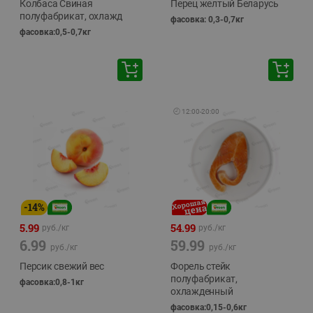
Колбаса Свиная
Перец желтый Беларусь
полуфабрикат, охлажд
фасовка: 0,3-0,7кг
фасовка:0,5-0,7кг
🕘
12:00
-
20:00
-
14
%
5.99
54.99
руб./
кг
руб./
кг
6.99
59.99
руб./
кг
руб./
кг
Персик свежий вес
Форель стейк
полуфабрикат,
фасовка:0,8-1кг
охлажденный
фасовка:0,15-0,6кг