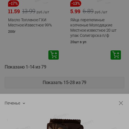
-
17
%
-
13
%
13.99
6.89
11.59
5.99
руб./
шт
руб./
шт
Масло Топленое ГХИ
Яйца перепелиные
Местное Известное 99%
копченые Молодецкие
Местное известное 20 шт
200г
упак Солигорска п/ф
20шт в уп
Показано 1-14 из 79
Показать 15-28 из 79
Печенье
Каталог товаров
Специально для вас