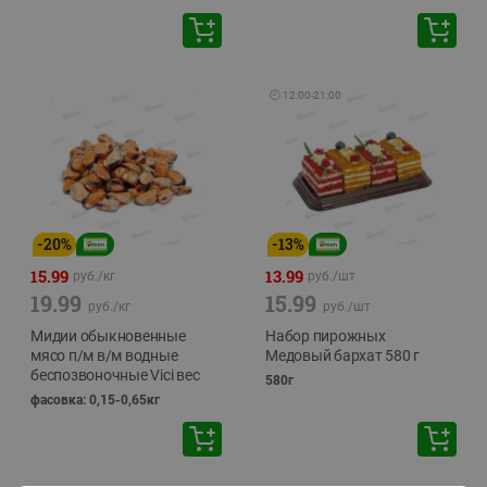
🕘
12:00
-
21:00
-
20
%
-
13
%
15.99
13.99
руб./
кг
руб./
шт
19.99
15.99
руб./
кг
руб./
шт
Мидии обыкновенные
Набор пирожных
мясо п/м в/м водные
Медовый бархат 580 г
беспозвоночные Vici вес
580г
фасовка: 0,15-0,65кг