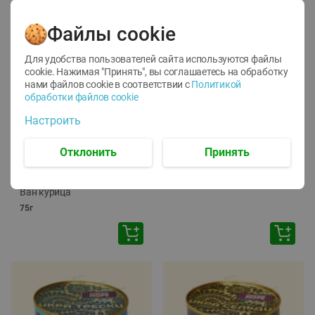
Файлы cookie
Для удобства пользователей сайта используются файлы
cookie. Нажимая "Принять", вы соглашаетесь
на обработку
нами файлов cookie в соответствии с
Политикой
обработки файлов cookie
-
12
%
-
24
%
Настроить
6.59
4.99
1.05
руб./
шт
руб./
шт
1.19
ТОФУ Vegetus ТВЕРДЫЙ
руб./
шт
Отклонить
Принять
230г
Корм влаж. для кош. с
чувств. пищевар. Пурина
Ван курица
75г