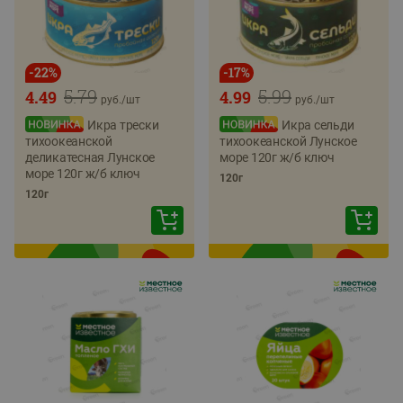
-
22
%
-
17
%
5.79
5.99
4.49
4.99
руб./
шт
руб./
шт
Икра трески
Икра сельди
тихоокеанской
тихоокеанской Лунское
деликатесная Лунское
море 120г ж/б ключ
море 120г ж/б ключ
120г
120г