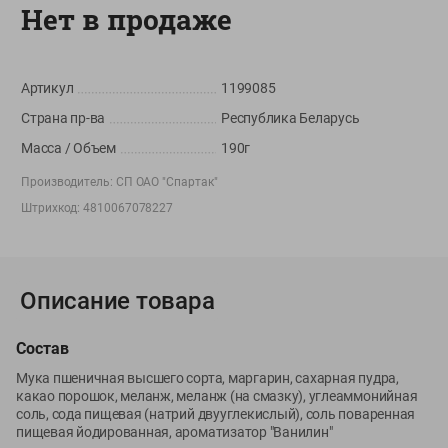
Нет в продаже
Вакансии
👋
Корпоративный сайт Green
Артикул
1199085
Страна пр-ва
Республика Беларусь
Масса / Объем
190г
©
2026
ООО «ГРИНрозница» - Доставка продуктов питания в
Минске.
Производитель:
СП ОАО "Спартак"
Юридическая информация и условия пользовательского
Штрихкод:
4810067078227
соглашения
Номер уполномоченных рассматривать обращения покупателей в
соответствии с законодательством об обращениях граждан и
юридических лиц: Отдел торговли и услуг Администрации
Описание товара
Фрунзенского района г. Минска + 375 17 272 73 84 .
Номер и адрес электронной почты лица, уполномоченного
Состав
продавцом рассматривать обращения покупателей о нарушении их
Мука пшеничная высшего сорта, маргарин, сахарная пудра,
прав, предусмотренных законодательством о защите прав
какао порошок, меланж, меланж (на смазку), углеаммонийная
потребителей: +375 44 560-60-61, shop@green-dostavka.by.
соль, сода пищевая (натрий двууглекислый), соль поваренная
Способы оплаты товара:
пищевая йодированная, ароматизатор "Ванилин"