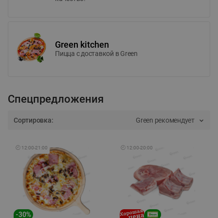
Green kitchen
Пицца c доставкой в Green
Спецпредложения
Сортировка:
Green рекомендует
🕘
12:00
-
21:00
🕘
12:00
-
20:00
-
30
%