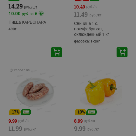
14.29
10.49
руб./
кг
руб./
шт
11.49
10.00
6
руб. за
руб./
кг
Пицца КАРБОНАРА
Свинина 1 с.
полуфабрикат,
490г
охлажденный 1 кг
фасовка: 1-2кг
🕘
12:00
-
20:00
-
17
%
-
10
%
9.99
8.99
руб./
кг
руб./
кг
11.99
9.99
руб./
кг
руб./
кг