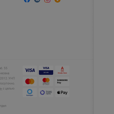
аб. 55
несена
2012.
УНП
лосуточно.
e»
с целью
тдел