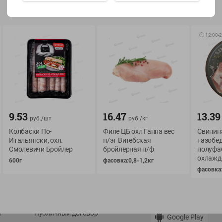
Показать 15-28 из 79
🕘
12:00
-
2
О сервисе
Мой Green
Оплата
История покупок
9.53
16.47
13.39
руб./
шт
руб./
кг
Условия доставки
Мои товары
Колбаски По-
Филе ЦБ охл Ганна вес
Свинин
Итальянски, охл.
п/эт Витебская
тазобе
Возврат товара
Обратная связь
Смолевичи Бройлер
бройлерная п/ф
полуфа
Оформление заказа
охлажд
600г
фасовка:0,8-1,2кг
Приложение Green c
Приемка товара
фасовка:
доставкой и бонусно
Самовывоз
Рекламная игра
App Store
n
Публичный договор
Google Play