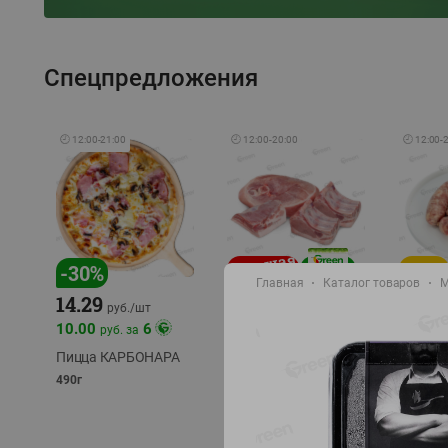
Спецпредложения
🕘
12:00
-
21:00
🕘
12:00
-
20:00
🕘
12:00
-
-
17
%
-
30
%
Главная
Каталог товаров
М
14.29
10.49
9.99
руб./
кг
руб
руб./
шт
11.49
11.99
10.00
6
руб. за
руб./
кг
Пицца КАРБОНАРА
Свинина 1 с.
Колбас
полуфабрикат,
полуфа
490г
охлажденный 1 кг
охлажд
фасовка: 1-2кг
фасовка: