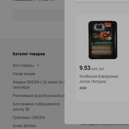
Каталог товаров
Специально для вас
Все товары
Акции
9.53
руб./
шт
Наши акции
Местное известное
Колбаски Баварские
лоток Петруха
Фишки GREEN с 22 июля по 22
ЭКОлиния
сентября
600г
Prime Steak
Рекламная игра Вкусный код
Собственное пр-во
Без паники: собираемся в
Первое правило
школу 😄
Новинки
Гриллим с GREEN
Выгодная покупка в Gree
Green kitchen