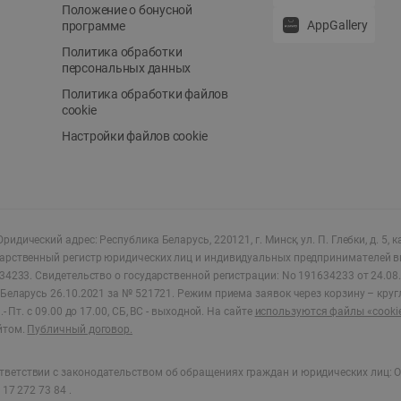
Положение о бонусной
AppGallery
программе
Политика обработки
персональных данных
Политика обработки файлов
cookie
Настройки файлов cookie
ридический адрес: Республика Беларусь, 220121, г. Минск, ул. П. Глебки, д. 5, к
дарственный регистр юридических лиц и индивидуальных предпринимателей в
34233.
Свидетельство о государственной регистрации: No 191634233 от 24.08.
Беларусь 26.10.2021 за № 521721. Режим приема заявок через корзину – круг
- Пт. с 09.00 до 17.00, СБ, ВС - выходной
.
На сайте
используются файлы «cooki
йтом.
Публичный договор.
ветствии с законодательством об обращениях граждан и юридических лиц: О
17 272 73 84 .