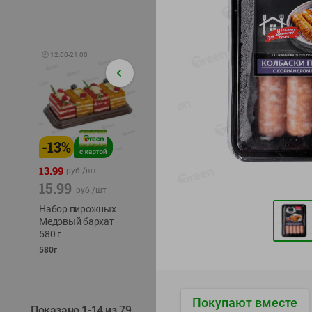
🕘
12:00
-
21:00
-
13
%
-
12
%
-
24
%
4.99
13.99
1.05
руб./
шт
руб./
шт
15.99
1.19
ТОФУ V
руб./
шт
руб./
шт
ТВЕРД
Набор пирожных
Корм влаж. для
230г
Медовый бархат
кош. с чувств.
580 г
пищевар. Пурина
Ван курица
580г
75г
Покупают вместе
Показано 1-14 из 79