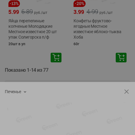
-
13
%
-
20
%
6.89
4.99
5.99
3.99
руб./
шт
руб./
шт
Яйца перепелиные
Конфеты фруктово-
копченые Молодецкие
ягодные Местное
Местное известное 20 шт
известное яблоко-тыква
упак Солигорска п/ф
Хоба
20шт в уп
60г
Показано 1-14 из 77
Показать 15-28 из 77
Печенье
Каталог товаров
Специально для вас