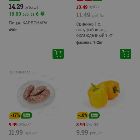
14.29
10.49
руб./
кг
руб./
шт
11.49
10.00
6
руб. за
руб./
кг
Пицца КАРБОНАРА
Свинина 1 с.
полуфабрикат,
490г
охлажденный 1 кг
фасовка: 1-2кг
🕘
12:00
-
20:00
-
17
%
-
10
%
9.99
8.99
руб./
кг
руб./
кг
11.99
9.99
руб./
кг
руб./
кг