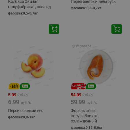
Колбаса Свиная
Перец желтый Беларусь
полуфабрикат, охлажд
фасовка: 0,3-0,7кг
фасовка:0,5-0,7кг
🕘
12:00
-
20:00
-
14
%
5.99
54.99
руб./
кг
руб./
кг
6.99
59.99
руб./
кг
руб./
кг
Персик свежий вес
Форель стейк
полуфабрикат,
фасовка:0,8-1кг
охлажденный
фасовка:0,15-0,6кг