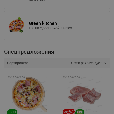
Green kitchen
Пицца c доставкой в Green
Спецпредложения
Сортировка:
Green рекомендует
🕘
12:00
-
21:00
🕘
12:00
-
20:00
-
30
%