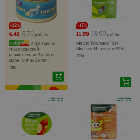
-
22
%
-
17
%
5.79
13.99
4.49
11.59
руб./
шт
руб./
шт
Масло Топленое ГХИ
Икра трески
Местное Известное 99%
тихоокеанской
деликатесная Лунское
200г
море 120г ж/б ключ
120г