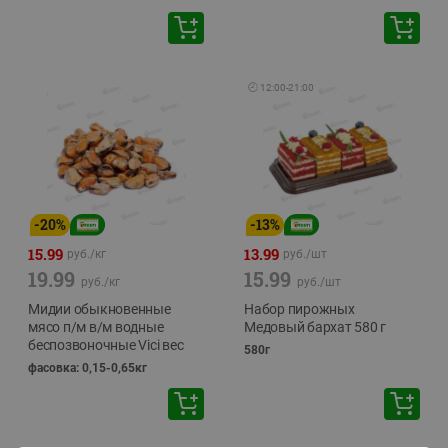
🕘
12:00
-
21:00
-
20
%
-
13
%
15.99
13.99
руб./
кг
руб./
шт
19.99
15.99
руб./
кг
руб./
шт
Мидии обыкновенные
Набор пирожных
мясо п/м в/м водные
Медовый бархат 580 г
беспозвоночные Vici вес
580г
фасовка: 0,15-0,65кг