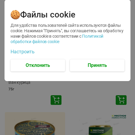
Файлы cookie
Для удобства пользователей сайта используются файлы
cookie. Нажимая "Принять", вы соглашаетесь
на обработку
нами файлов cookie в соответствии с
Политикой
обработки файлов cookie
-
12
%
-
24
%
Настроить
6.59
4.99
1.05
руб./
шт
руб./
шт
1.19
ТОФУ Vegetus ТВЕРДЫЙ
руб./
шт
Отклонить
Принять
230г
Корм влаж. для кош. с
чувств. пищевар. Пурина
Ван курица
75г