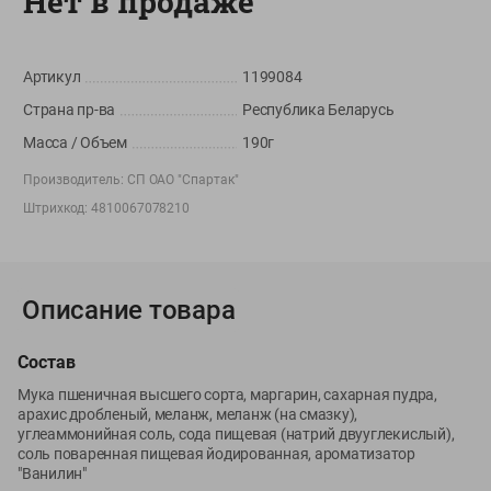
Нет в продаже
Вакансии
👋
Корпоративный сайт Green
Артикул
1199084
Страна пр-ва
Республика Беларусь
Масса / Объем
190г
©
2026
ООО «ГРИНрозница» - Доставка продуктов питания в
Производитель:
СП ОАО "Спартак"
Минске.
Штрихкод:
4810067078210
Юридическая информация и условия пользовательского
соглашения
Номер уполномоченных рассматривать обращения покупателей в
соответствии с законодательством об обращениях граждан и
Описание товара
юридических лиц: Отдел торговли и услуг Администрации
Фрунзенского района г. Минска + 375 17 272 73 84 .
Состав
Номер и адрес электронной почты лица, уполномоченного
Мука пшеничная высшего сорта, маргарин, сахарная пудра,
продавцом рассматривать обращения покупателей о нарушении их
арахис дробленый, меланж, меланж (на смазку),
прав, предусмотренных законодательством о защите прав
углеаммонийная соль, сода пищевая (натрий двууглекислый),
потребителей: +375 44 560-60-61, shop@green-dostavka.by.
соль поваренная пищевая йодированная, ароматизатор
Способы оплаты товара:
"Ванилин"