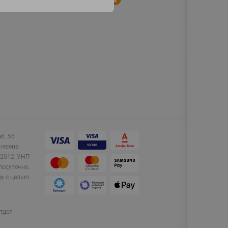
аб. 55
несена
2012.
УНП
лосуточно.
e»
с целью
тдел