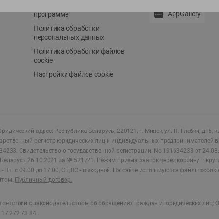
Положение о бонусной
AppGallery
программе
Политика обработки
персональных данных
Политика обработки файлов
cookie
Настройки файлов cookie
ридический адрес: Республика Беларусь, 220121, г. Минск, ул. П. Глебки, д. 5, к
дарственный регистр юридических лиц и индивидуальных предпринимателей в
34233.
Свидетельство о государственной регистрации: No 191634233 от 24.08.
Беларусь 26.10.2021 за № 521721. Режим приема заявок через корзину – круг
- Пт. с 09.00 до 17.00, СБ, ВС - выходной
.
На сайте
используются файлы «cooki
йтом.
Публичный договор.
ветствии с законодательством об обращениях граждан и юридических лиц: О
17 272 73 84 .