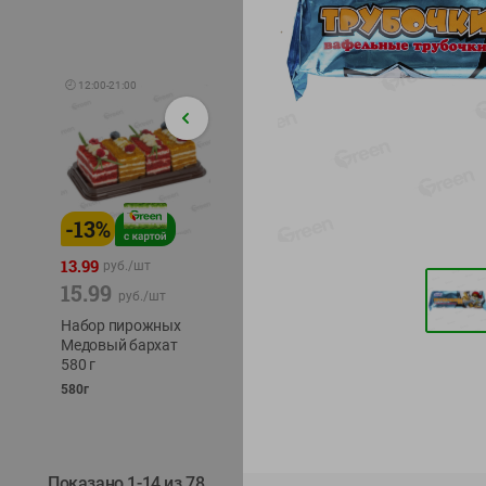
🕘
12:00
-
21:00
-
13
%
-
12
%
-
24
%
4.99
13.99
1.05
руб./
шт
руб./
шт
15.99
1.19
ТОФУ V
руб./
шт
руб./
шт
ТВЕРД
Набор пирожных
Корм влаж. для
230г
Медовый бархат
кош. с чувств.
580 г
пищевар. Пурина
Ван курица
580г
75г
Показано 1-14 из 78