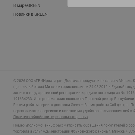
В мире GREEN
Новинки в GREEN
©
2026
ООО «ГРИНрозница» - Доставка продуктов питания в Минске.
Ю
(цокольный этаж) Минским горисполкомом 24.08.2012 в Единый госу
запись о государственной регистрации юридического лица за No 1916
191634233. Интернет-магазин включен в Торговый реестр Республики 
Режим работы сервиса доставки Green —
Время работы Call-центра: Пн.
персонализации сервисов и повышения удобства пользования веб-са
Политика обработки персональных данных
Номер уполномоченных рассматривать обращения покупателей в соот
торговли и услуг Администрации Фрунзенского района г. Минска + 375 