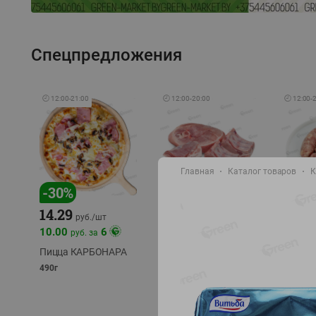
Спецпредложения
🕘
12:00
-
21:00
🕘
12:00
-
20:00
🕘
12:00
-
Главная
Каталог товаров
К
-
17
%
-
30
%
14.29
10.49
9.99
руб./
кг
руб
руб./
шт
11.49
11.99
10.00
6
руб. за
руб./
кг
Пицца КАРБОНАРА
Свинина 1 с.
Колбас
полуфабрикат,
полуфа
490г
охлажденный 1 кг
охлажд
фасовка: 1-2кг
фасовка: