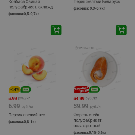
Колбаса Свиная
Перец желтый Беларусь
полуфабрикат, охлажд
фасовка: 0,3-0,7кг
фасовка:0,5-0,7кг
🕘
12:00
-
20:00
-
14
%
5.99
54.99
руб./
кг
руб./
кг
6.99
59.99
руб./
кг
руб./
кг
Персик свежий вес
Форель стейк
полуфабрикат,
фасовка:0,8-1кг
охлажденный
фасовка:0,15-0,6кг