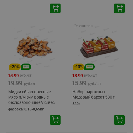
🕘
12:00
-
21:00
-
20
%
-
13
%
15.99
13.99
руб./
кг
руб./
шт
19.99
15.99
руб./
кг
руб./
шт
Мидии обыкновенные
Набор пирожных
мясо п/м в/м водные
Медовый бархат 580 г
беспозвоночные Vici вес
580г
фасовка: 0,15-0,65кг