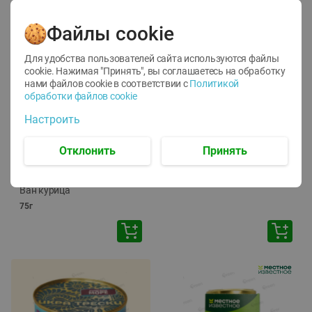
Файлы cookie
Для удобства пользователей сайта используются файлы
cookie. Нажимая "Принять", вы соглашаетесь
на обработку
нами файлов cookie в соответствии с
Политикой
обработки файлов cookie
-
12
%
-
24
%
Настроить
6.59
4.99
1.05
руб./
шт
руб./
шт
1.19
ТОФУ Vegetus ТВЕРДЫЙ
руб./
шт
Отклонить
Принять
230г
Корм влаж. для кош. с
чувств. пищевар. Пурина
Ван курица
75г