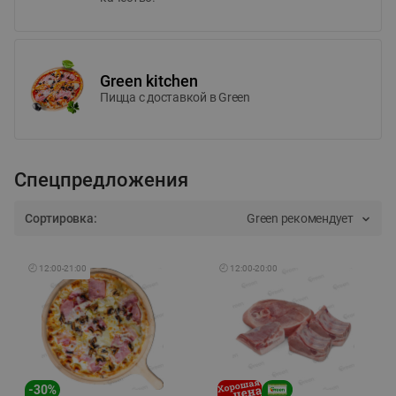
Green kitchen
Пицца c доставкой в Green
Спецпредложения
Сортировка:
Green рекомендует
🕘
12:00
-
21:00
🕘
12:00
-
20:00
-
30
%