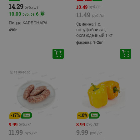
14.29
10.49
руб./
кг
руб./
шт
11.49
10.00
6
руб. за
руб./
кг
Пицца КАРБОНАРА
Свинина 1 с.
полуфабрикат,
490г
охлажденный 1 кг
фасовка: 1-2кг
🕘
12:00
-
20:00
-
17
%
-
10
%
9.99
8.99
руб./
кг
руб./
кг
11.99
9.99
руб./
кг
руб./
кг