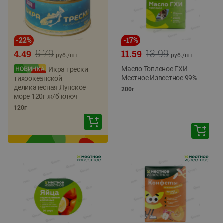
-
22
%
-
17
%
5.79
13.99
4.49
11.59
руб./
шт
руб./
шт
Масло Топленое ГХИ
Икра трески
Местное Известное 99%
тихоокеанской
деликатесная Лунское
200г
море 120г ж/б ключ
120г