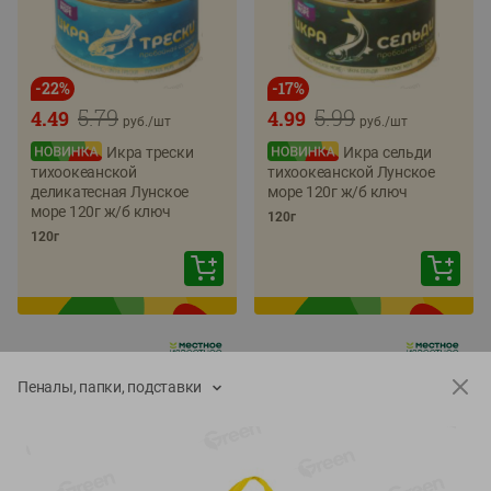
-
22
%
-
17
%
5.79
5.99
4.49
4.99
руб./
шт
руб./
шт
Икра трески
Икра сельди
тихоокеанской
тихоокеанской Лунское
деликатесная Лунское
море 120г ж/б ключ
море 120г ж/б ключ
120г
120г
Пеналы, папки, подставки