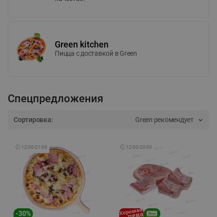
Green kitchen
Пицца c доставкой в Green
Спецпредложения
Сортировка:
Green рекомендует
🕘
12:00
-
21:00
🕘
12:00
-
20:00
-
30
%