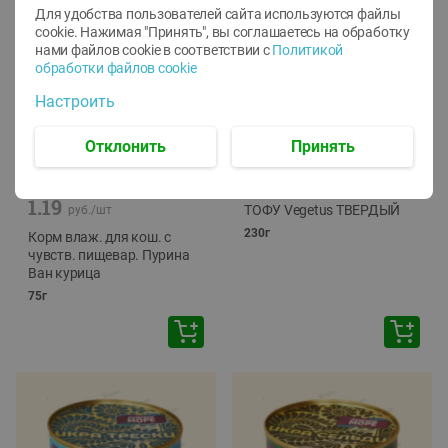
Для удобства пользователей сайта используются файлы
cookie. Нажимая "Принять", вы соглашаетесь
на обработку
нами файлов cookie в соответствии с
Политикой
обработки файлов cookie
Настроить
Отклонить
Принять
-
12
%
-
24
%
6.59
4.99
1.05
руб./
шт
руб./
шт
1.19
ТОФУ Vegetus ТВЕРДЫЙ
руб./
шт
230г
Корм влаж. для кош. с
чувств. пищевар. Пурина
Ван курица
75г