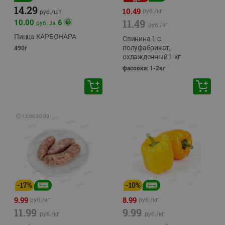
14.29
10.49
руб./
кг
руб./
шт
11.49
10.00
6
руб. за
руб./
кг
Пицца КАРБОНАРА
Свинина 1 с.
полуфабрикат,
490г
охлажденный 1 кг
фасовка: 1-2кг
🕘
12:00
-
20:00
-
17
%
-
10
%
9.99
8.99
руб./
кг
руб./
кг
11.99
9.99
руб./
кг
руб./
кг