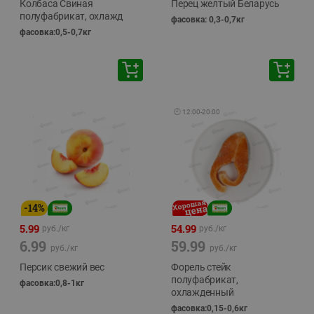
Колбаса Свиная
Перец желтый Беларусь
полуфабрикат, охлажд
фасовка: 0,3-0,7кг
фасовка:0,5-0,7кг
🕘
12:00
-
20:00
-
14
%
5.99
54.99
руб./
кг
руб./
кг
6.99
59.99
руб./
кг
руб./
кг
Персик свежий вес
Форель стейк
полуфабрикат,
фасовка:0,8-1кг
охлажденный
фасовка:0,15-0,6кг