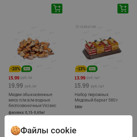
🕘
12:00
-
21:00
-
20
%
-
13
%
15.99
13.99
руб./
кг
руб./
шт
19.99
15.99
руб./
кг
руб./
шт
Мидии обыкновенные
Набор пирожных
мясо п/м в/м водные
Медовый бархат 580 г
беспозвоночные Vici вес
580г
фасовка: 0,15-0,65кг
Файлы cookie