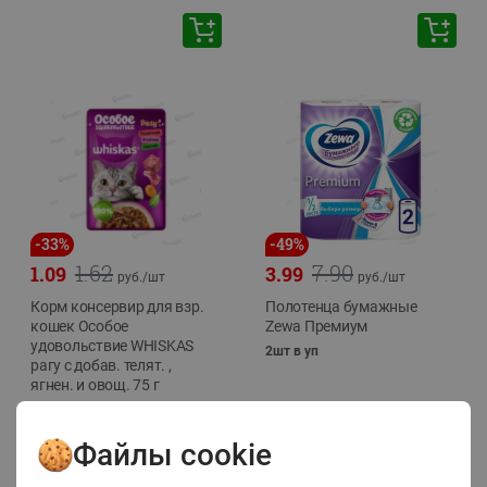
-
33
%
-
49
%
1.62
7.90
1.09
3.99
руб./
шт
руб./
шт
Корм консервир для взр.
Полотенца бумажные
кошек Особое
Zewa Премиум
удовольствие WHISKAS
2шт в уп
рагу с добав. телят. ,
ягнен. и овощ. 75 г
75г
Файлы cookie