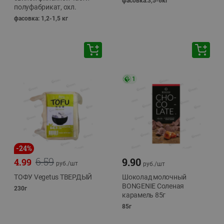
фасовка:3,5-6кг
полуфабрикат, охл.
фасовка: 1,2-1,5 кг
1
-
24
%
6.59
9.90
4.99
руб./
шт
руб./
шт
ТОФУ Vegetus ТВЕРДЫЙ
Шоколад молочный
BONGENIE Соленая
230г
карамель 85г
85г