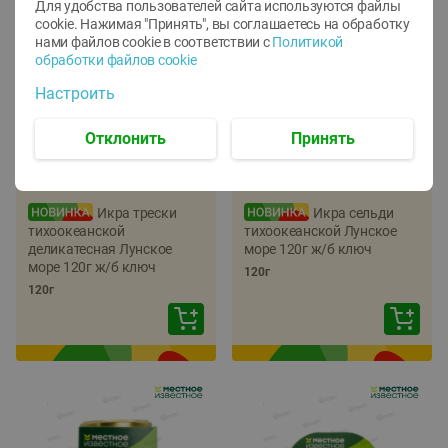
Для удобства пользователей сайта используются файлы
cookie. Нажимая "Принять", вы соглашаетесь
на обработку
нами файлов cookie в соответствии с
Политикой
обработки файлов cookie
Настроить
Отклонить
Принять
-
22
%
-
17
%
5.79
5.99
4.49
4.99
руб./
шт
руб./
шт
Икра трески
Икра сельди
тихоокеанской
тихоокеанской Лунское
деликатесная Лунское
море 120г ж/б ключ
море 120г ж/б ключ
120г
120г