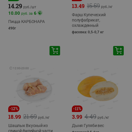
15.59
14.29
13.49
руб./
кг
руб./
шт
10.00
6
руб. за
Фарш Купеческий
полуфабрикат,
Пицца КАРБОНАРА
охлажденный
490г
фасовка: 0,5-0,7 кг
🕘
12:00
-
20:00
-
12
%
-
11
%
21.69
4.49
18.99
3.99
руб./
кг
руб./
кг
Шашлык Вкусный из
Дыня Гуляби вес
свиной филейной части