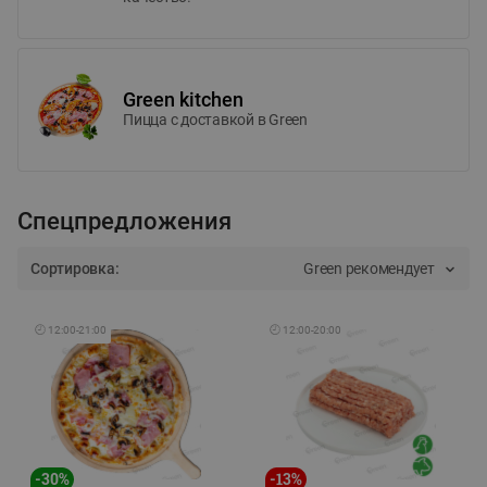
Green kitchen
Пицца c доставкой в Green
Спецпредложения
Сортировка:
Green рекомендует
🕘
12:00
-
21:00
🕘
12:00
-
20:00
-
30
%
-
13
%