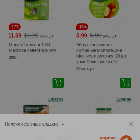
-
17
%
-
13
%
13.99
6.89
11.59
5.99
руб./
шт
руб./
шт
Масло Топленое ГХИ
Яйца перепелиные
Местное Известное 99%
копченые Молодецкие
Местное известное 20 шт
200г
упак Солигорска п/ф
20шт в уп
Палочки соленые, сладкие