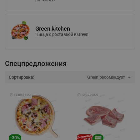
Green kitchen
Пицца c доставкой в Green
Спецпредложения
Сортировка:
Green рекомендует
🕘
12:00
-
21:00
🕘
12:00
-
20:00
-
30
%