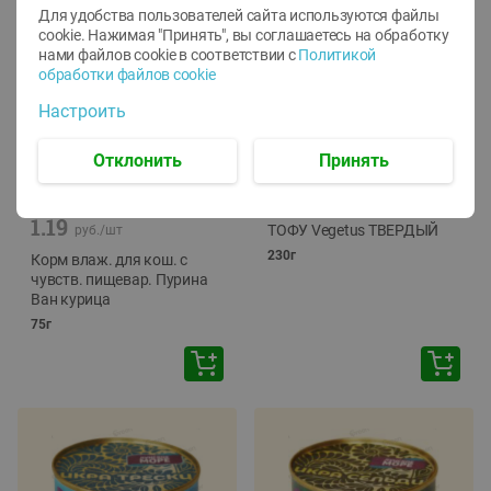
Для удобства пользователей сайта используются файлы
cookie. Нажимая "Принять", вы соглашаетесь
на обработку
нами файлов cookie в соответствии с
Политикой
обработки файлов cookie
Настроить
Отклонить
Принять
-
12
%
-
24
%
6.59
4.99
1.05
руб./
шт
руб./
шт
1.19
ТОФУ Vegetus ТВЕРДЫЙ
руб./
шт
230г
Корм влаж. для кош. с
чувств. пищевар. Пурина
Ван курица
75г