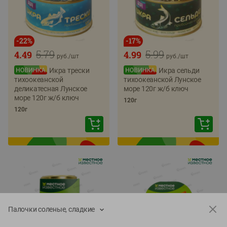
-
22
%
-
17
%
5.79
5.99
4.49
4.99
руб./
шт
руб./
шт
Икра трески
Икра сельди
тихоокеанской
тихоокеанской Лунское
деликатесная Лунское
море 120г ж/б ключ
море 120г ж/б ключ
120г
120г
Палочки соленые, сладкие