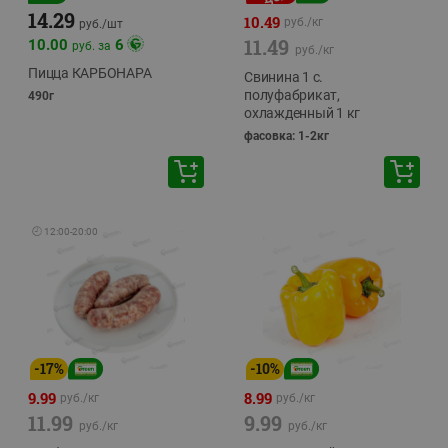
14.29
10.49
руб./
кг
руб./
шт
11.49
10.00
6
руб. за
руб./
кг
Пицца КАРБОНАРА
Свинина 1 с.
полуфабрикат,
490г
охлажденный 1 кг
фасовка: 1-2кг
🕘
12:00
-
20:00
-
17
%
-
10
%
9.99
8.99
руб./
кг
руб./
кг
11.99
9.99
руб./
кг
руб./
кг