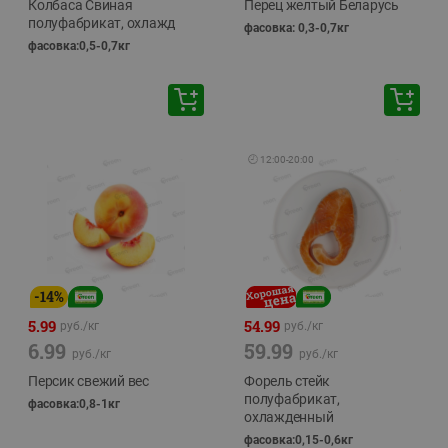
Колбаса Свиная
Перец желтый Беларусь
полуфабрикат, охлажд
фасовка: 0,3-0,7кг
фасовка:0,5-0,7кг
🕘
12:00
-
20:00
-
14
%
5.99
54.99
руб./
кг
руб./
кг
6.99
59.99
руб./
кг
руб./
кг
Персик свежий вес
Форель стейк
полуфабрикат,
фасовка:0,8-1кг
охлажденный
фасовка:0,15-0,6кг