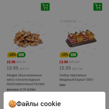
🕘
12:00
-
21:00
-
20
%
-
13
%
15.99
13.99
руб./
кг
руб./
шт
19.99
15.99
руб./
кг
руб./
шт
Мидии обыкновенные
Набор пирожных
мясо п/м в/м водные
Медовый бархат 580 г
беспозвоночные Vici вес
580г
фасовка: 0,15-0,65кг
Файлы cookie