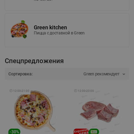
Green kitchen
Пицца c доставкой в Green
Спецпредложения
Сортировка:
Green рекомендует
🕘
12:00
-
21:00
🕘
12:00
-
20:00
-
30
%