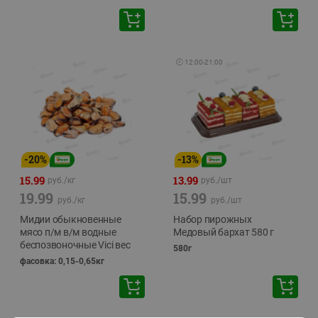
🕘
12:00
-
21:00
-
20
%
-
13
%
15.99
13.99
руб./
кг
руб./
шт
19.99
15.99
руб./
кг
руб./
шт
Мидии обыкновенные
Набор пирожных
мясо п/м в/м водные
Медовый бархат 580 г
беспозвоночные Vici вес
580г
фасовка: 0,15-0,65кг