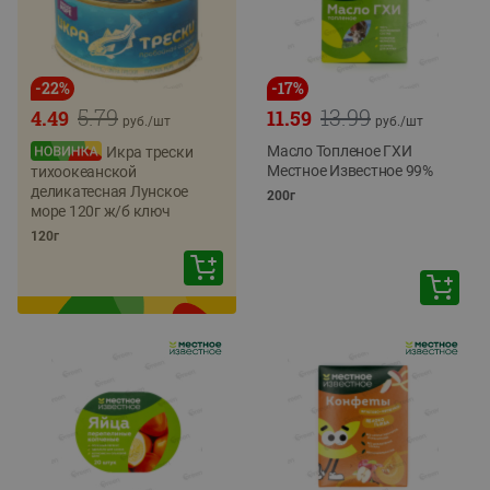
-
22
%
-
17
%
5.79
13.99
4.49
11.59
руб./
шт
руб./
шт
Масло Топленое ГХИ
Икра трески
Местное Известное 99%
тихоокеанской
деликатесная Лунское
200г
море 120г ж/б ключ
120г