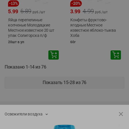
-
13
%
-
20
%
6.89
4.99
5.99
3.99
руб./
шт
руб./
шт
Яйца перепелиные
Конфеты фруктово-
копченые Молодецкие
ягодные Местное
Местное известное 20 шт
известное яблоко-тыква
упак Солигорска п/ф
Хоба
20шт в уп
60г
Показано 1-14 из 76
Показать 15-28 из 76
Каталог товаров
Освежители воздуха
Специально для вас