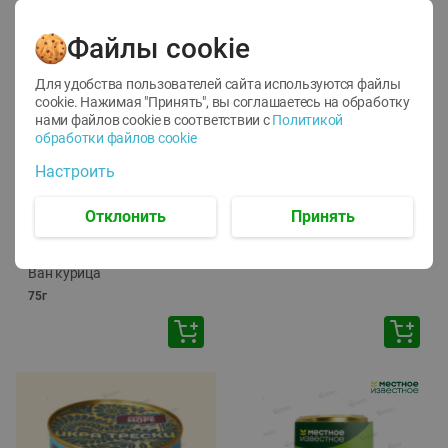
Файлы cookie
Для удобства пользователей сайта используются файлы
cookie. Нажимая "Принять", вы соглашаетесь
на обработку
нами файлов cookie в соответствии с
Политикой
обработки файлов cookie
-
12
%
-
24
%
Настроить
6.59
4.99
1.05
руб./
шт
руб./
шт
1.19
ТОФУ Vegetus ТВЕРДЫЙ
руб./
шт
Отклонить
Принять
230г
Корм влаж. для кош. с
чувств. пищевар. Пурина
Ван курица
75г