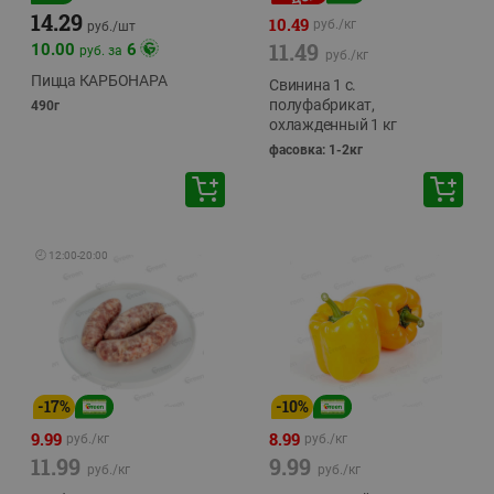
14.29
10.49
руб./
кг
руб./
шт
11.49
10.00
6
руб. за
руб./
кг
Пицца КАРБОНАРА
Свинина 1 с.
полуфабрикат,
490г
охлажденный 1 кг
фасовка: 1-2кг
🕘
12:00
-
20:00
-
17
%
-
10
%
9.99
8.99
руб./
кг
руб./
кг
11.99
9.99
руб./
кг
руб./
кг