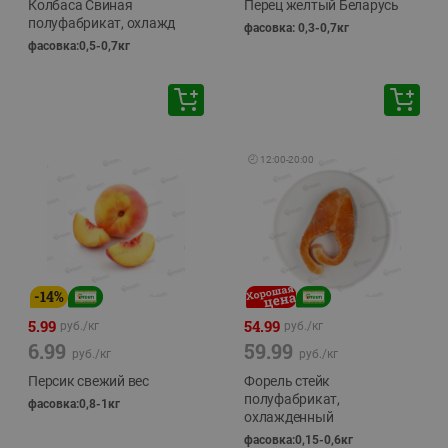
Колбаса Свиная
Перец желтый Беларусь
полуфабрикат, охлажд
фасовка: 0,3-0,7кг
фасовка:0,5-0,7кг
🕘
12:00
-
20:00
-
14
%
5.99
54.99
руб./
кг
руб./
кг
6.99
59.99
руб./
кг
руб./
кг
Персик свежий вес
Форель стейк
полуфабрикат,
фасовка:0,8-1кг
охлажденный
фасовка:0,15-0,6кг