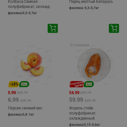
Колбаса Свиная
Перец желтый Беларусь
полуфабрикат, охлажд
фасовка: 0,3-0,7кг
фасовка:0,5-0,7кг
🕘
12:00
-
20:00
-
14
%
5.99
54.99
руб./
кг
руб./
кг
6.99
59.99
руб./
кг
руб./
кг
Персик свежий вес
Форель стейк
полуфабрикат,
фасовка:0,8-1кг
охлажденный
фасовка:0,15-0,6кг