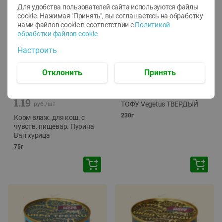
Для удобства пользователей сайта используются файлы
cookie. Нажимая "Принять", вы соглашаетесь
на обработку
нами файлов cookie в соответствии с
Политикой
обработки файлов cookie
Настроить
Отклонить
Принять
-
12
%
-
24
%
6.59
4.99
1.05
руб./
шт
руб./
шт
1.19
ТОФУ Vegetus ТВЕРДЫЙ
руб./
шт
230г
Корм влаж. для кош. с
чувств. пищевар. Пурина
Ван курица
75г