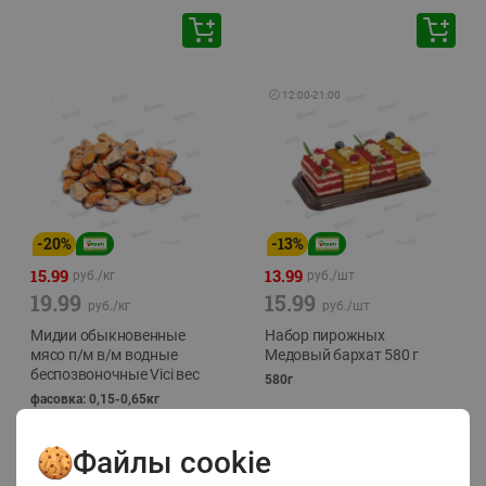
🕘
12:00
-
21:00
-
20
%
-
13
%
15.99
13.99
руб./
кг
руб./
шт
19.99
15.99
руб./
кг
руб./
шт
Мидии обыкновенные
Набор пирожных
мясо п/м в/м водные
Медовый бархат 580 г
беспозвоночные Vici вес
580г
фасовка: 0,15-0,65кг
Файлы cookie