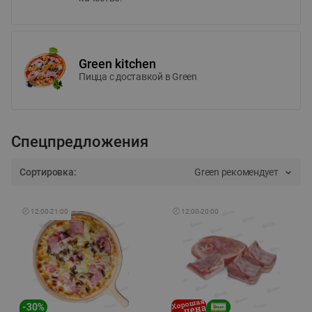
Green kitchen
Пицца c доставкой в Green
Спецпредложения
Сортировка:
Green рекомендует
🕘
12:00
-
21:00
🕘
12:00
-
20:00
-
30
%