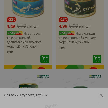
-
22
%
-
17
%
5.79
5.99
4.49
4.99
руб./
шт
руб./
шт
Икра трески
Икра сельди
тихоокеанской
тихоокеанской Лунское
деликатесная Лунское
море 120г ж/б ключ
море 120г ж/б ключ
120г
120г
Для ванны, туалета, труб