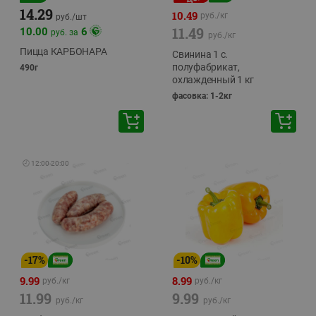
14.29
10.49
руб./
кг
руб./
шт
11.49
10.00
6
руб. за
руб./
кг
Пицца КАРБОНАРА
Свинина 1 с.
полуфабрикат,
490г
охлажденный 1 кг
фасовка: 1-2кг
🕘
12:00
-
20:00
-
17
%
-
10
%
9.99
8.99
руб./
кг
руб./
кг
11.99
9.99
руб./
кг
руб./
кг