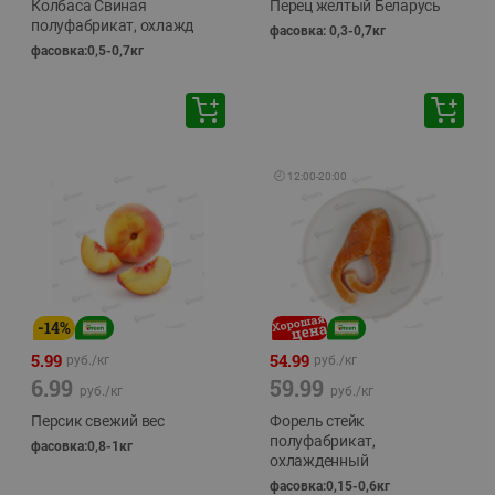
Колбаса Свиная
Перец желтый Беларусь
полуфабрикат, охлажд
фасовка: 0,3-0,7кг
фасовка:0,5-0,7кг
🕘
12:00
-
20:00
-
14
%
5.99
54.99
руб./
кг
руб./
кг
6.99
59.99
руб./
кг
руб./
кг
Персик свежий вес
Форель стейк
полуфабрикат,
фасовка:0,8-1кг
охлажденный
фасовка:0,15-0,6кг