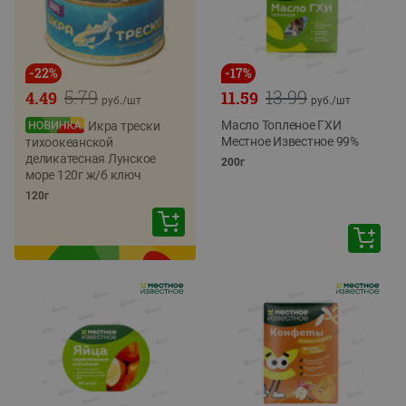
-
22
%
-
17
%
5.79
13.99
4.49
11.59
руб./
шт
руб./
шт
Масло Топленое ГХИ
Икра трески
Местное Известное 99%
тихоокеанской
деликатесная Лунское
200г
море 120г ж/б ключ
120г