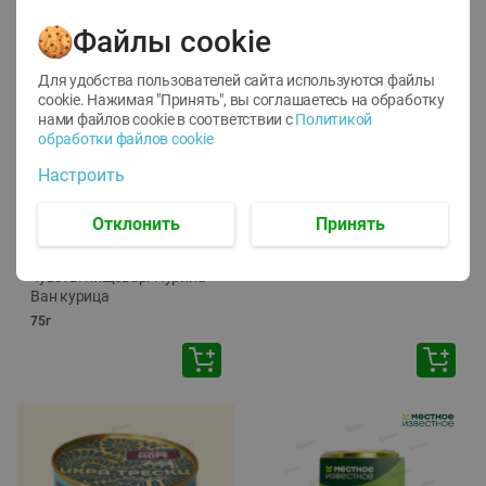
Файлы cookie
Для удобства пользователей сайта используются файлы
cookie. Нажимая "Принять", вы соглашаетесь
на обработку
нами файлов cookie в соответствии с
Политикой
обработки файлов cookie
-
12
%
-
24
%
Настроить
6.59
4.99
1.05
руб./
шт
руб./
шт
1.19
Отклонить
Принять
ТОФУ Vegetus ТВЕРДЫЙ
руб./
шт
230г
Корм влаж. для кош. с
чувств. пищевар. Пурина
Ван курица
75г