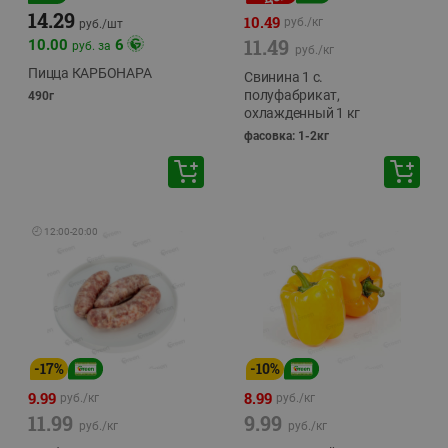
14.29
10.49
руб./
кг
руб./
шт
11.49
10.00
6
руб. за
руб./
кг
Пицца КАРБОНАРА
Свинина 1 с.
полуфабрикат,
490г
охлажденный 1 кг
фасовка: 1-2кг
🕘
12:00
-
20:00
-
17
%
-
10
%
9.99
8.99
руб./
кг
руб./
кг
11.99
9.99
руб./
кг
руб./
кг