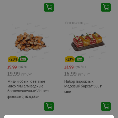
🕘
12:00
-
21:00
-
20
%
-
13
%
15.99
13.99
руб./
кг
руб./
шт
19.99
15.99
руб./
кг
руб./
шт
Мидии обыкновенные
Набор пирожных
мясо п/м в/м водные
Медовый бархат 580 г
беспозвоночные Vici вес
580г
фасовка: 0,15-0,65кг