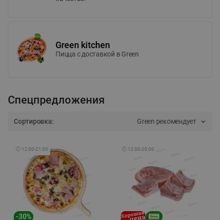
Green kitchen
Пицца c доставкой в Green
Спецпредложения
Сортировка:
Green рекомендует
🕘
12:00
-
21:00
🕘
12:00
-
20:00
-
30
%