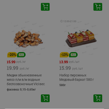
🕘
12:00
-
21:00
-
20
%
-
13
%
15.99
13.99
руб./
кг
руб./
шт
19.99
15.99
руб./
кг
руб./
шт
Мидии обыкновенные
Набор пирожных
мясо п/м в/м водные
Медовый бархат 580 г
беспозвоночные Vici вес
580г
фасовка: 0,15-0,65кг