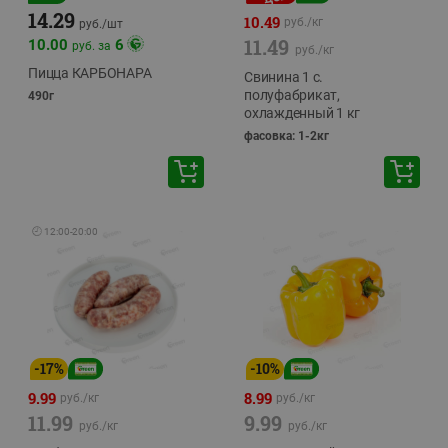
14.29
10.49
руб./
кг
руб./
шт
11.49
10.00
6
руб. за
руб./
кг
Пицца КАРБОНАРА
Свинина 1 с.
полуфабрикат,
490г
охлажденный 1 кг
фасовка: 1-2кг
🕘
12:00
-
20:00
-
17
%
-
10
%
9.99
8.99
руб./
кг
руб./
кг
11.99
9.99
руб./
кг
руб./
кг