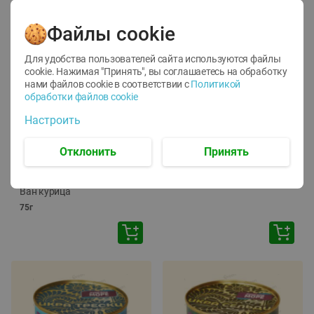
Файлы cookie
Для удобства пользователей сайта используются файлы
cookie. Нажимая "Принять", вы соглашаетесь
на обработку
нами файлов cookie в соответствии с
Политикой
обработки файлов cookie
-
12
%
-
24
%
Настроить
6.59
4.99
1.05
руб./
шт
руб./
шт
1.19
ТОФУ Vegetus ТВЕРДЫЙ
руб./
шт
Отклонить
Принять
230г
Корм влаж. для кош. с
чувств. пищевар. Пурина
Ван курица
75г