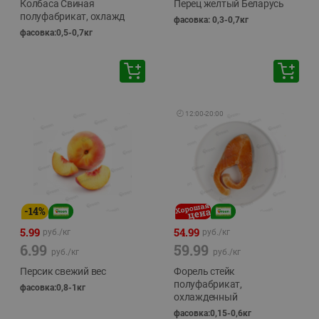
Колбаса Свиная
Перец желтый Беларусь
полуфабрикат, охлажд
фасовка: 0,3-0,7кг
фасовка:0,5-0,7кг
🕘
12:00
-
20:00
-
14
%
5.99
54.99
руб./
кг
руб./
кг
6.99
59.99
руб./
кг
руб./
кг
Персик свежий вес
Форель стейк
полуфабрикат,
фасовка:0,8-1кг
охлажденный
фасовка:0,15-0,6кг