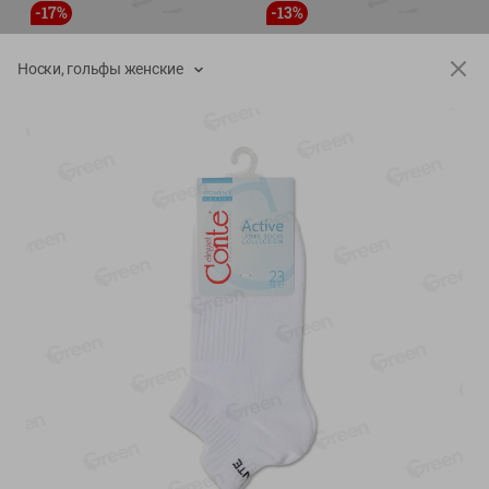
-
17
%
-
13
%
13.99
6.89
11.59
5.99
руб./
шт
руб./
шт
Носки, гольфы женские
Масло Топленое ГХИ
Яйца перепелиные
Местное Известное 99%
копченые Молодецкие
Местное известное 20 шт
200г
упак Солигорска п/ф
20шт в уп
Показано 1-14 из 79
Показать 15-28 из 79
Каталог товаров
Специально для вас