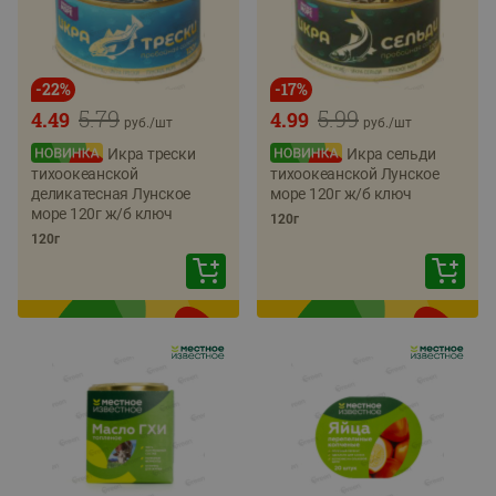
-
22
%
-
17
%
5.79
5.99
4.49
4.99
руб./
шт
руб./
шт
Икра трески
Икра сельди
тихоокеанской
тихоокеанской Лунское
деликатесная Лунское
море 120г ж/б ключ
море 120г ж/б ключ
120г
120г