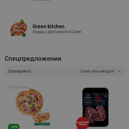
Green kitchen
Пицца c доставкой в Green
Спецпредложения
Сортировка:
Green рекомендует
🕘
12:00
-
21:00
-
30
%