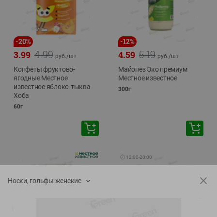
-
20
%
-
12
%
4.99
5.19
3.99
4.59
руб./
шт
руб./
шт
Конфеты фруктово-
Майонез Эко премиум
ягодные Местное
Местное известное
известное яблоко-тыква
300г
Хоба
60г
🕘
12:00
-
20:00
Носки, гольфы женские