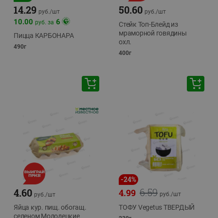
14.29
50.60
руб./
шт
руб./
шт
10.00
6
руб. за
Стейк Топ-Блейд из
мраморной говядины
Пицца КАРБОНАРА
охл.
490г
400г
-
24
%
6.59
4.60
4.99
руб./
шт
руб./
шт
Яйца кур. пищ. обогащ.
ТОФУ Vegetus ТВЕРДЫЙ
селеном Молодецкие