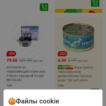
-
30
%
-
22
%
113.99
5.79
79.69
4.49
руб./
шт
руб./
шт
Кастрюля из
Икра трески
нержавеющей стали onyx
тихоокеанской
Fresca с крышкой 3 л арт
деликатесная Лунское
BB102453
море 120г ж/б ключ
1шт
120г
Файлы cookie