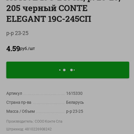
205 черный CONTE
О сервисе
ELEGANT 19С-245СП
Настройки файлов cookie
Мой Green
р-р 23-25
Приложение Green c
4.59
доставкой и бонусной картой
руб./
шт
App
Google
AppGallery
Store
Play
+375 44 560-60-61
Артикул
1615330
Время работы Call-центра: Пн.- Пт. с 09.00 до 17.00, СБ, ВС -
Страна пр-ва
Беларусь
выходной
Масса / Объем
р-р 23-25
shop@green-market.by
Производитель:
СООО Конте Спа
Пишите нам свои вопросы, предложения и комментарии
Штрихкод:
4810226908242