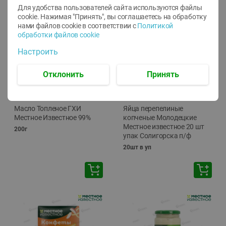
Для удобства пользователей сайта используются файлы
cookie. Нажимая "Принять", вы соглашаетесь
на обработку
нами файлов cookie в соответствии с
Политикой
обработки файлов cookie
Настроить
Отклонить
Принять
-
17
%
-
13
%
13.99
6.89
11.59
5.99
руб./
шт
руб./
шт
Масло Топленое ГХИ
Яйца перепелиные
Местное Известное 99%
копченые Молодецкие
Местное известное 20 шт
200г
упак Солигорска п/ф
20шт в уп