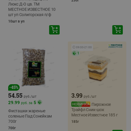
230г
Люкс Д-О цв. ТМ
МЕСТНОЕ ИЗВЕСТНОЕ 10
шт уп Солигорская п/ф
10шт в уп
🕘
09:00
-
21:00
1
-
45
%
54.55
3.99
руб./
шт
руб./
шт
29.99
5
руб. за
Пирожное
Трайфл Сник-шок
Фисташки жареные
Местное Известное 185 г
соленые Пад Сонейкам
700г
185г
700г