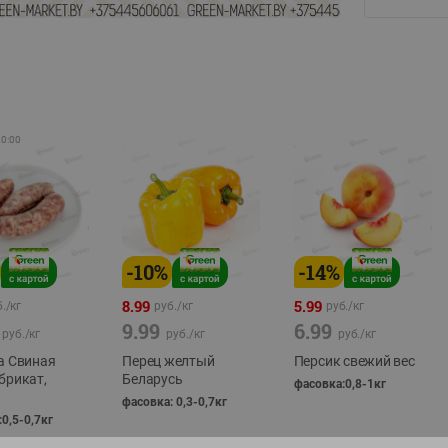
20:00
-
10
%
-
14
%
8.99
5.99
./
кг
руб./
кг
руб./
кг
9.99
6.99
руб./
кг
руб./
кг
руб./
кг
а Свиная
Перец желтый
Персик свежий вес
брикат,
Беларусь
фасовка:0,8-1кг
фасовка: 0,3-0,7кг
0,5-0,7кг