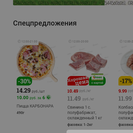
Спецпредложения
🕘
12:00
-
21:00
🕘
12:00
-
20:00
🕘
12:00
-
-
17
%
-
30
%
14.29
10.49
9.99
руб./
кг
руб
руб./
шт
11.49
11.99
10.00
6
руб. за
руб./
кг
Пицца КАРБОНАРА
Свинина 1 с.
Колбас
полуфабрикат,
полуфа
490г
охлажденный 1 кг
охлажд
фасовка: 1-2кг
фасовка: