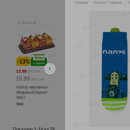
Главная
Каталог товаров
Т
🕘
12:00
-
21:00
-
13
%
-
12
%
-
24
%
4.99
13.99
1.05
руб./
шт
руб./
шт
15.99
1.19
ТОФУ V
руб./
шт
руб./
шт
ТВЕРД
Набор пирожных
Корм влаж. для
230г
Медовый бархат
кош. с чувств.
580 г
пищевар. Пурина
Ван курица
580г
75г
Показано 1-14 из 78