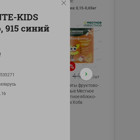
Vici вес
фасовка: 0,15-0,65кг
NTE-KIDS
, 915 синий
е
-
13
%
-
20
%
6.89
4.99
533271
5.99
3.99
руб./
шт
руб./
шт
еларусь
Яйца перепелиные
Конфеты фруктово-
копченые
ягодные Местное
.16
Молодецкие
известное яблоко-
Местное известное
тыква Хоба
20 шт упак
60г
Солигорска п/ф
20шт в уп