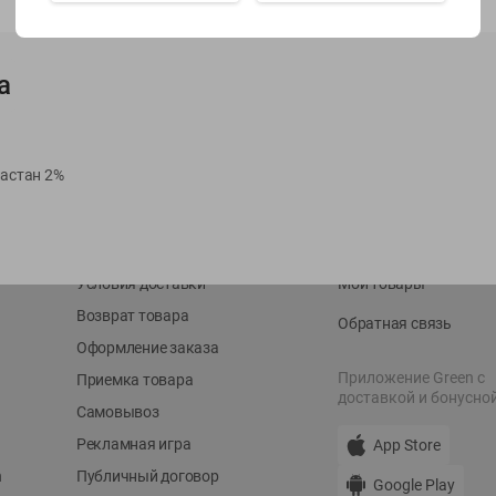
Показать 15-28 из 78
а
ластан 2%
О сервисе
Мой Green
Оплата
История покупок
Условия доставки
Мои товары
Возврат товара
Обратная связь
Оформление заказа
Приложение Green c
Приемка товара
доставкой и бонусно
Самовывоз
Рекламная игра
App Store
n
Публичный договор
Google Play