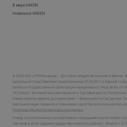
В мире GREEN
Новинки в GREEN
©
2026
ООО «ГРИНрозница» - Доставка продуктов питания в Минске.
Ю
(цокольный этаж) Минским горисполкомом 24.08.2012 в Единый госу
запись о государственной регистрации юридического лица за No 1916
191634233. Интернет-магазин включен в Торговый реестр Республики 
Режим работы сервиса доставки Green —
Время работы Call-центра: Пн.
персонализации сервисов и повышения удобства пользования веб-са
Политика обработки персональных данных
Номер уполномоченных рассматривать обращения покупателей в соот
торговли и услуг Администрации Фрунзенского района г. Минска + 375 