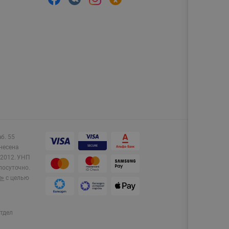
аб. 55
несена
2012.
УНП
лосуточно.
e»
с целью
тдел