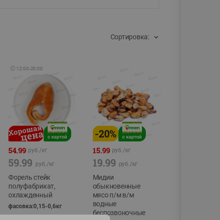
Сортировка:
🕘
12:00
-
20:00
-
20
%
54.99
15.99
руб./
кг
руб./
кг
59.99
19.99
руб./
кг
руб./
кг
Форель стейк
Мидии
полуфабрикат,
обыкновенные
охлажденный
мясо п/м в/м
водные
фасовка:0,15-0,6кг
беспозвоночные