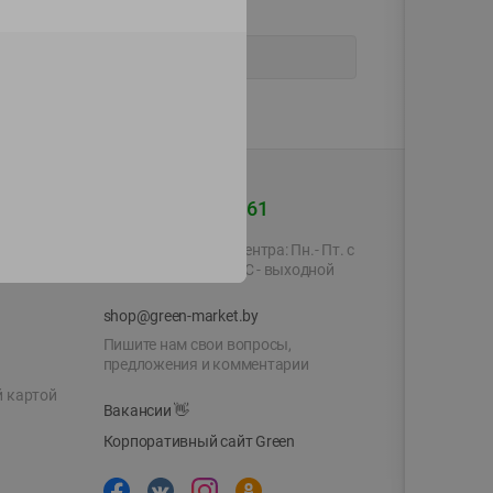
+375 44 560-60-61
Время работы Call-центра: Пн.- Пт. с
09.00 до 17.00, СБ, ВС - выходной
shop@green-market.by
Пишите нам свои вопросы,
предложения и комментарии
й картой
Вакансии
👋
Корпоративный сайт Green