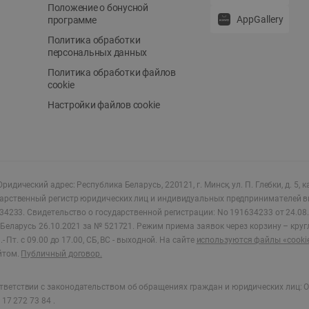
Положение о бонусной
AppGallery
программе
Политика обработки
персональных данных
Политика обработки файлов
cookie
Настройки файлов cookie
ридический адрес: Республика Беларусь, 220121, г. Минск, ул. П. Глебки, д. 5, к
дарственный регистр юридических лиц и индивидуальных предпринимателей в
34233.
Свидетельство о государственной регистрации: No 191634233 от 24.08.
Беларусь 26.10.2021 за № 521721. Режим приема заявок через корзину – круг
- Пт. с 09.00 до 17.00, СБ, ВС - выходной
.
На сайте
используются файлы «cooki
йтом.
Публичный договор.
ветствии с законодательством об обращениях граждан и юридических лиц: О
17 272 73 84 .