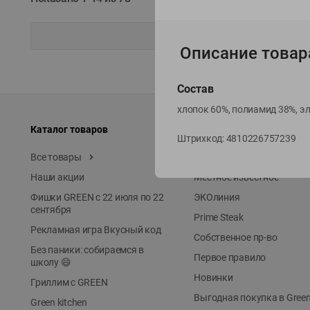
Описание товар
Состав
хлопок 60%, полиамид 38%, э
Каталог товаров
Специально для вас
Штрихкод:
4810226757239
Все товары
Акции
Наши акции
Местное известное
Фишки GREEN с 22 июля по 22
ЭКОлиния
сентября
Prime Steak
Рекламная игра Вкусный код
Собственное пр-во
Без паники: собираемся в
Первое правило
школу 😄
Новинки
Гриллим с GREEN
Выгодная покупка в Gree
Green kitchen