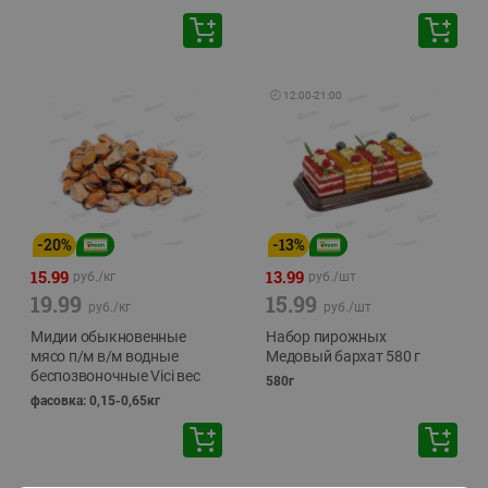
🕘
12:00
-
21:00
-
20
%
-
13
%
15.99
13.99
руб./
кг
руб./
шт
19.99
15.99
руб./
кг
руб./
шт
Мидии обыкновенные
Набор пирожных
мясо п/м в/м водные
Медовый бархат 580 г
беспозвоночные Vici вес
580г
фасовка: 0,15-0,65кг