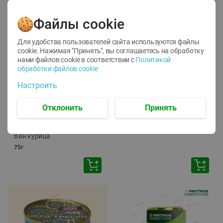
Файлы cookie
Для удобства пользователей сайта используются файлы
cookie. Нажимая "Принять", вы соглашаетесь
на обработку
нами файлов cookie в соответствии с
Политикой
обработки файлов cookie
-
12
%
-
24
%
Настроить
6.59
4.99
1.05
руб./
шт
руб./
шт
1.19
ТОФУ Vegetus ТВЕРДЫЙ
руб./
шт
Отклонить
Принять
230г
Корм влаж. для кош. с
чувств. пищевар. Пурина
Ван курица
75г