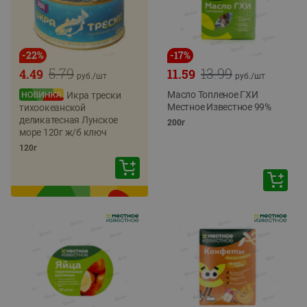
-
22
%
-
17
%
5.79
13.99
4.49
11.59
руб./
шт
руб./
шт
Масло Топленое ГХИ
Икра трески
Местное Известное 99%
тихоокеанской
деликатесная Лунское
200г
море 120г ж/б ключ
120г