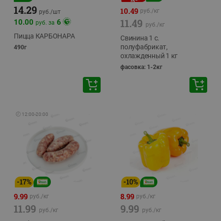
14.29
10.49
руб./
кг
руб./
шт
11.49
10.00
6
руб. за
руб./
кг
Пицца КАРБОНАРА
Свинина 1 с.
полуфабрикат,
490г
охлажденный 1 кг
фасовка: 1-2кг
🕘
12:00
-
20:00
-
17
%
-
10
%
9.99
8.99
руб./
кг
руб./
кг
11.99
9.99
руб./
кг
руб./
кг