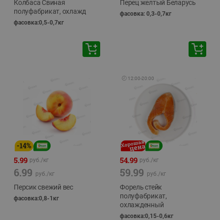
Колбаса Свиная
Перец желтый Беларусь
полуфабрикат, охлажд
фасовка: 0,3-0,7кг
фасовка:0,5-0,7кг
🕘
12:00
-
20:00
-
14
%
5.99
54.99
руб./
кг
руб./
кг
6.99
59.99
руб./
кг
руб./
кг
Персик свежий вес
Форель стейк
полуфабрикат,
фасовка:0,8-1кг
охлажденный
фасовка:0,15-0,6кг