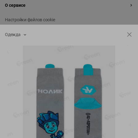
О сервисе
Настройки файлов cookie
Мой Green
Одежда
Приложение Green c
доставкой и бонусной картой
App
Google
AppGallery
Store
Play
+375 44 560-60-61
Время работы Call-центра: Пн.- Пт. с 09.00 до 17.00, СБ, ВС -
выходной
shop@green-market.by
Пишите нам свои вопросы, предложения и комментарии