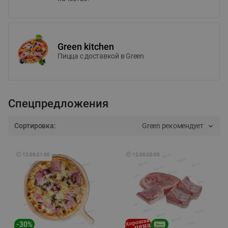
Green kitchen
Пицца c доставкой в Green
Спецпредложения
Сортировка:
Green рекомендует
🕘
12:00
-
21:00
🕘
12:00
-
20:00
-
30
%