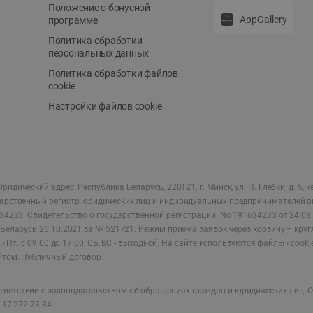
Положение о бонусной
AppGallery
программе
Политика обработки
персональных данных
Политика обработки файлов
cookie
Настройки файлов cookie
ридический адрес: Республика Беларусь, 220121, г. Минск, ул. П. Глебки, д. 5, к
дарственный регистр юридических лиц и индивидуальных предпринимателей в
34233.
Свидетельство о государственной регистрации: No 191634233 от 24.08.
Беларусь 26.10.2021 за № 521721. Режим приема заявок через корзину – круг
- Пт. с 09.00 до 17.00, СБ, ВС - выходной
.
На сайте
используются файлы «cooki
йтом.
Публичный договор.
ветствии с законодательством об обращениях граждан и юридических лиц: О
17 272 73 84 .