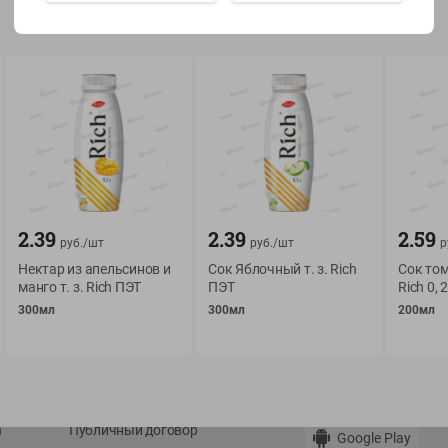
Показать 15-28 из 79
О сервисе
Мой Green
Оплата
История покупок
2.39
2.39
2.59
руб./
шт
руб./
шт
р
Условия доставки
Мои товары
Нектар из апельсинов и
Сок Яблочный т. з. Rich
Сок то
Возврат товара
манго т. з. Rich ПЭТ
ПЭТ
Rich 0, 
Обратная связь
300мл
300мл
200мл
Оформление заказа
Приложение Green c
Приемка товара
доставкой и бонусно
Самовывоз
Рекламная игра
App Store
n
Публичный договор
Google Play