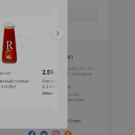
+375 44 560-60-61
Время работы Call-центра: Пн.- Пт. с
2.59
2.19
уб./
шт
руб./
шт
руб./
шт
09.00 до 17.00, СБ, ВС - выходной
матный с солью
Сок апельсиновый Rich
Нектар Томатный 
2 л ст/бут
0, 2 л ст/бут
и с солью Добрый
shop@green-market.by
200мл
300мл
Пишите нам свои вопросы,
предложения и комментарии
й картой
Вакансии
👋
Корпоративный сайт Green