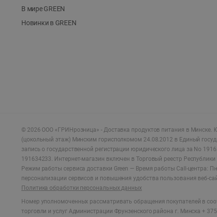
В мире GREEN
Новинки в GREEN
©
2026
ООО «ГРИНрозница» - Доставка продуктов питания в Минске.
Ю
(цокольный этаж) Минским горисполкомом 24.08.2012 в Единый госу
запись о государственной регистрации юридического лица за No 1916
191634233. Интернет-магазин включен в Торговый реестр Республики 
Режим работы сервиса доставки Green —
Время работы Call-центра: Пн.
персонализации сервисов и повышения удобства пользования веб-са
Политика обработки персональных данных
Номер уполномоченных рассматривать обращения покупателей в соот
торговли и услуг Администрации Фрунзенского района г. Минска + 375 