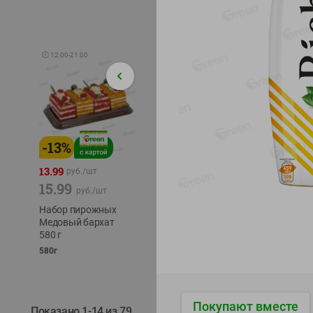
🕘
12:00
-
21:00
-
13
%
-
12
%
-
24
%
4.99
13.99
1.05
руб./
шт
руб./
шт
15.99
1.19
ТОФУ V
руб./
шт
руб./
шт
ТВЕРД
Набор пирожных
Корм влаж. для
230г
Медовый бархат
кош. с чувств.
580 г
пищевар. Пурина
Ван курица
580г
75г
Покупают вместе
Показано 1-14 из 79