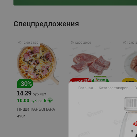
Спецпредложения
🕘
12:00
-
21:00
🕘
12:00
-
20:00
🕘
12:00
-
-
17
%
-
30
%
Главная
Каталог товаров
В
14.29
10.49
9.99
руб./
кг
руб
руб./
шт
11.49
11.99
10.00
6
руб. за
руб./
кг
Пицца КАРБОНАРА
Свинина 1 с.
Колбас
полуфабрикат,
полуфа
490г
охлажденный 1 кг
охлажд
фасовка: 1-2кг
фасовка: