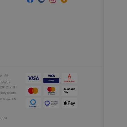
аб. 55
несена
2012.
УНП
лосуточно.
e»
с целью
тдел