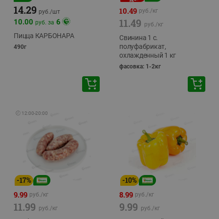
14.29
10.49
руб./
кг
руб./
шт
11.49
10.00
6
руб. за
руб./
кг
Пицца КАРБОНАРА
Свинина 1 с.
полуфабрикат,
490г
охлажденный 1 кг
фасовка: 1-2кг
🕘
12:00
-
20:00
-
17
%
-
10
%
9.99
8.99
руб./
кг
руб./
кг
11.99
9.99
руб./
кг
руб./
кг