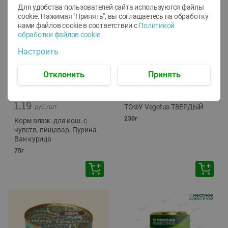
Для удобства пользователей сайта используются файлы
cookie. Нажимая "Принять", вы соглашаетесь
на обработку
нами файлов cookie в соответствии с
Политикой
обработки файлов cookie
Настроить
Отклонить
Принять
-
12
%
-
24
%
6.59
4.99
1.05
руб./
шт
руб./
шт
1.19
ТОФУ Vegetus ТВЕРДЫЙ
руб./
шт
230г
Корм влаж. для кош. с
чувств. пищевар. Пурина
Ван курица
75г