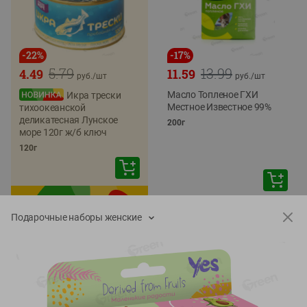
-
22
%
-
17
%
5.79
13.99
4.49
11.59
руб./
шт
руб./
шт
Масло Топленое ГХИ
Икра трески
Местное Известное 99%
тихоокеанской
деликатесная Лунское
200г
море 120г ж/б ключ
120г
Подарочные наборы женские