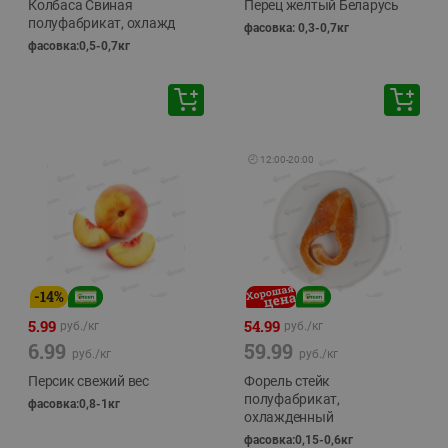
Колбаса Свиная
Перец желтый Беларусь
полуфабрикат, охлажд
фасовка: 0,3-0,7кг
фасовка:0,5-0,7кг
🕘
12:00
-
20:00
-
14
%
5.99
54.99
руб./
кг
руб./
кг
6.99
59.99
руб./
кг
руб./
кг
Персик свежий вес
Форель стейк
полуфабрикат,
фасовка:0,8-1кг
охлажденный
фасовка:0,15-0,6кг