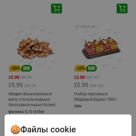
🕘
12:00
-
21:00
-
20
%
-
13
%
15.99
13.99
руб./
кг
руб./
шт
19.99
15.99
руб./
кг
руб./
шт
Мидии обыкновенные
Набор пирожных
мясо п/м в/м водные
Медовый бархат 580 г
беспозвоночные Vici вес
580г
фасовка: 0,15-0,65кг
Файлы cookie