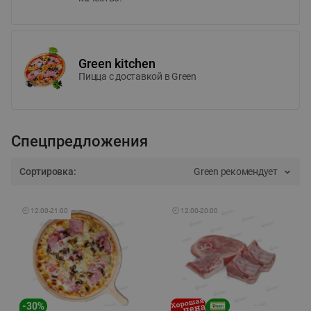
Green kitchen
Пицца c доставкой в Green
Спецпредложения
Сортировка:
Green рекомендует
🕘
12:00
-
21:00
🕘
12:00
-
20:00
-
30
%