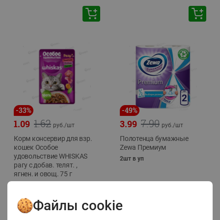
-
33
%
-
49
%
1.62
7.90
1.09
3.99
руб./
шт
руб./
шт
Корм консервир для взр.
Полотенца бумажные
кошек Особое
Zewa Премиум
удовольствие WHISKAS
2шт в уп
рагу с добав. телят. ,
ягнен. и овощ. 75 г
75г
Файлы cookie