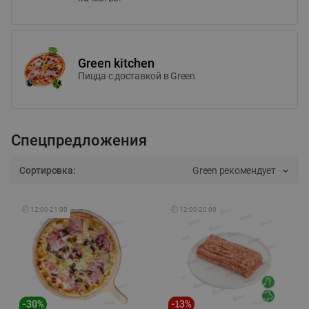
Green kitchen
Пицца c доставкой в Green
Спецпредложения
Сортировка:
Green рекомендует
🕘
12:00
-
21:00
🕘
12:00
-
20:00
-
30
%
-
13
%