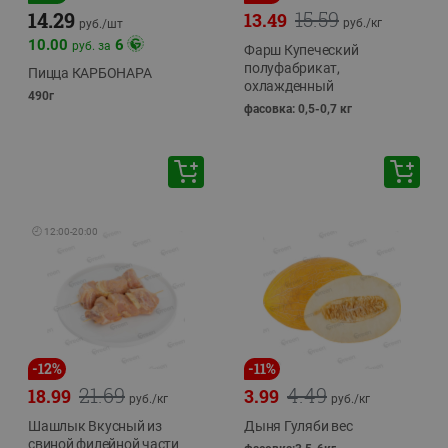
15.59
14.29
13.49
руб./
кг
руб./
шт
10.00
6
руб. за
Фарш Купеческий
полуфабрикат,
Пицца КАРБОНАРА
охлажденный
490г
фасовка: 0,5-0,7 кг
🕘
12:00
-
20:00
-
12
%
-
11
%
21.69
4.49
18.99
3.99
руб./
кг
руб./
кг
Шашлык Вкусный из
Дыня Гуляби вес
свиной филейной части