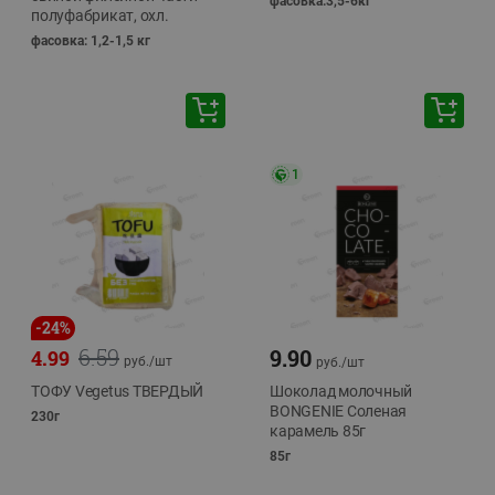
фасовка:3,5-6кг
полуфабрикат, охл.
фасовка: 1,2-1,5 кг
1
-
24
%
6.59
9.90
4.99
руб./
шт
руб./
шт
ТОФУ Vegetus ТВЕРДЫЙ
Шоколад молочный
BONGENIE Соленая
230г
карамель 85г
85г