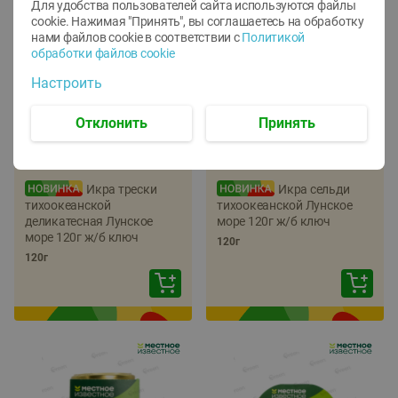
Для удобства пользователей сайта используются файлы
cookie. Нажимая "Принять", вы соглашаетесь
на обработку
нами файлов cookie в соответствии с
Политикой
обработки файлов cookie
Настроить
Отклонить
Принять
-
22
%
-
17
%
5.79
5.99
4.49
4.99
руб./
шт
руб./
шт
Икра трески
Икра сельди
тихоокеанской
тихоокеанской Лунское
деликатесная Лунское
море 120г ж/б ключ
море 120г ж/б ключ
120г
120г