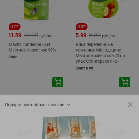
-
17
%
-
13
%
13.99
6.89
11.59
5.99
руб./
шт
руб./
шт
Масло Топленое ГХИ
Яйца перепелиные
Местное Известное 99%
копченые Молодецкие
Местное известное 20 шт
200г
упак Солигорска п/ф
20шт в уп
Подарочные наборы женские