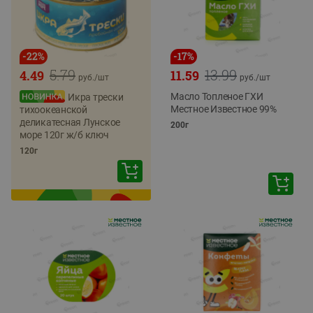
-
22
%
-
17
%
5.79
13.99
4.49
11.59
руб./
шт
руб./
шт
Масло Топленое ГХИ
Икра трески
Местное Известное 99%
тихоокеанской
деликатесная Лунское
200г
море 120г ж/б ключ
120г