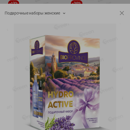
-
13
%
-
20
%
6.89
4.99
5.99
3.99
руб./
шт
руб./
шт
Подарочные наборы женские
Яйца перепелиные
Конфеты фруктово-
копченые Молодецкие
ягодные Местное
Местное известное 20 шт
известное яблоко-тыква
упак Солигорска п/ф
Хоба
20шт в уп
60г
Показано 1-14 из 77
Показать 15-28 из 77
Каталог товаров
Специально для вас