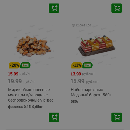
🕘
12:00
-
21:00
-
20
%
-
13
%
15.99
13.99
руб./
кг
руб./
шт
19.99
15.99
руб./
кг
руб./
шт
Мидии обыкновенные
Набор пирожных
мясо п/м в/м водные
Медовый бархат 580 г
беспозвоночные Vici вес
580г
фасовка: 0,15-0,65кг