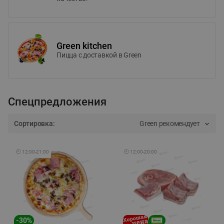
Green kitchen
Пицца c доставкой в Green
Спецпредложения
Сортировка:
Green рекомендует
🕘
12:00
-
21:00
🕘
12:00
-
20:00
-
30
%