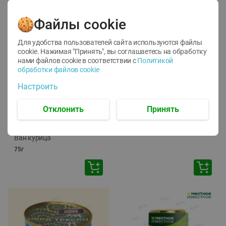
Файлы cookie
Для удобства пользователей сайта используются файлы
cookie. Нажимая "Принять", вы соглашаетесь
на обработку
нами файлов cookie в соответствии с
Политикой
обработки файлов cookie
-
12
%
-
24
%
Настроить
6.59
4.99
1.05
руб./
шт
руб./
шт
1.19
ТОФУ Vegetus ТВЕРДЫЙ
руб./
шт
Отклонить
Принять
230г
Корм влаж. для кош. с
чувств. пищевар. Пурина
Ван курица
75г