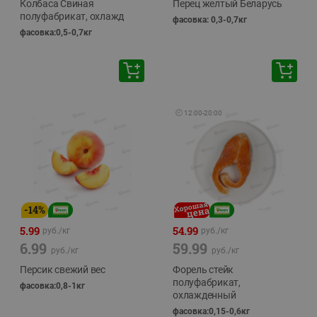
Колбаса Свиная
Перец желтый Беларусь
полуфабрикат, охлажд
фасовка: 0,3-0,7кг
фасовка:0,5-0,7кг
🕘
12:00
-
20:00
-
14
%
5.99
54.99
руб./
кг
руб./
кг
6.99
59.99
руб./
кг
руб./
кг
Персик свежий вес
Форель стейк
полуфабрикат,
фасовка:0,8-1кг
охлажденный
фасовка:0,15-0,6кг