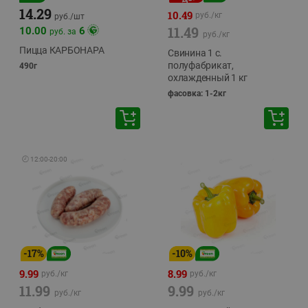
14.29
10.49
руб./
кг
руб./
шт
11.49
10.00
6
руб. за
руб./
кг
Пицца КАРБОНАРА
Свинина 1 с.
полуфабрикат,
490г
охлажденный 1 кг
фасовка: 1-2кг
🕘
12:00
-
20:00
-
17
%
-
10
%
9.99
8.99
руб./
кг
руб./
кг
11.99
9.99
руб./
кг
руб./
кг