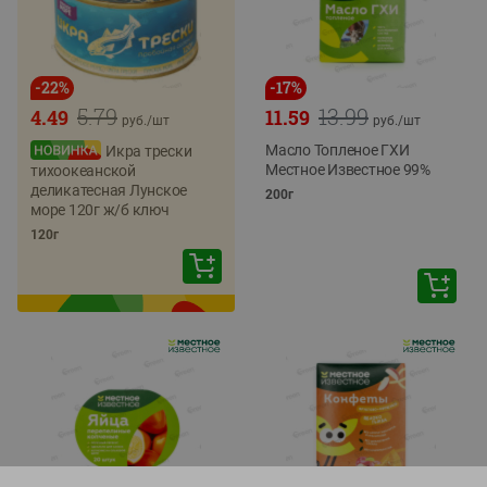
-
22
%
-
17
%
5.79
13.99
4.49
11.59
руб./
шт
руб./
шт
Масло Топленое ГХИ
Икра трески
Местное Известное 99%
тихоокеанской
деликатесная Лунское
200г
море 120г ж/б ключ
120г