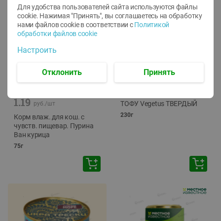
Для удобства пользователей сайта используются файлы
cookie. Нажимая "Принять", вы соглашаетесь
на обработку
нами файлов cookie в соответствии с
Политикой
обработки файлов cookie
Настроить
Отклонить
Принять
-
12
%
-
24
%
6.59
4.99
1.05
руб./
шт
руб./
шт
1.19
ТОФУ Vegetus ТВЕРДЫЙ
руб./
шт
230г
Корм влаж. для кош. с
чувств. пищевар. Пурина
Ван курица
75г