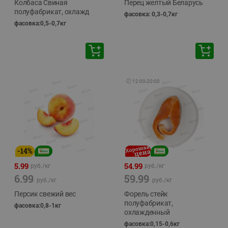
Колбаса Свиная
Перец желтый Беларусь
полуфабрикат, охлажд
фасовка: 0,3-0,7кг
фасовка:0,5-0,7кг
🕘
12:00
-
20:00
-
14
%
5.99
54.99
руб./
кг
руб./
кг
6.99
59.99
руб./
кг
руб./
кг
Персик свежий вес
Форель стейк
полуфабрикат,
фасовка:0,8-1кг
охлажденный
фасовка:0,15-0,6кг