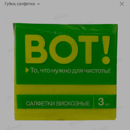
-
13
%
-
20
%
Губки, салфетки
6.89
4.99
5.99
3.99
руб./
шт
руб./
шт
Яйца перепелиные
Конфеты фруктово-
копченые Молодецкие
ягодные Местное
Местное известное 20 шт
известное яблоко-тыква
упак Солигорска п/ф
Хоба
20шт в уп
60г
Показано 1-14 из 77
Показать 15-28 из 77
Каталог товаров
Специально для вас