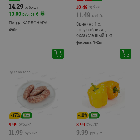
14.29
10.49
руб./
кг
руб./
шт
11.49
10.00
6
руб. за
руб./
кг
Пицца КАРБОНАРА
Свинина 1 с.
полуфабрикат,
490г
охлажденный 1 кг
фасовка: 1-2кг
🕘
12:00
-
20:00
-
17
%
-
10
%
9.99
8.99
руб./
кг
руб./
кг
11.99
9.99
руб./
кг
руб./
кг