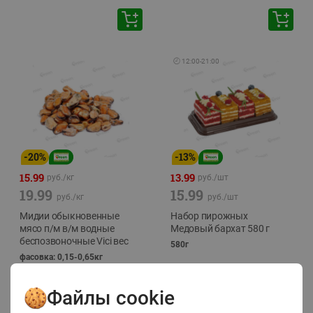
🕘
12:00
-
21:00
-
20
%
-
13
%
15.99
13.99
руб./
кг
руб./
шт
19.99
15.99
руб./
кг
руб./
шт
Мидии обыкновенные
Набор пирожных
мясо п/м в/м водные
Медовый бархат 580 г
беспозвоночные Vici вес
580г
фасовка: 0,15-0,65кг
Файлы cookie