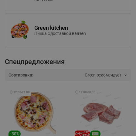
Green kitchen
Пицца c доставкой в Green
Спецпредложения
Сортировка:
Green рекомендует
🕘
12:00
-
21:00
🕘
12:00
-
20:00
-
30
%