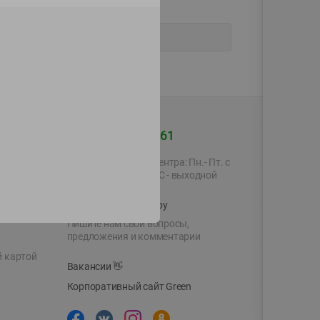
+375 44 560-60-61
Время работы Call-центра: Пн.- Пт. с
09.00 до 17.00, СБ, ВС - выходной
shop@green-market.by
Пишите нам свои вопросы,
предложения и комментарии
й картой
Вакансии
👋
Корпоративный сайт Green