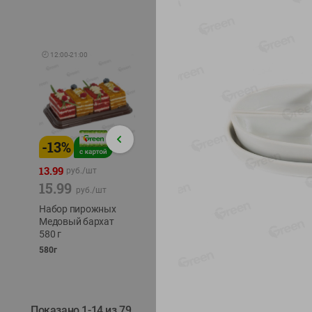
🕘
12:00
-
21:00
-
13
%
-
12
%
-
24
%
4.99
13.99
1.05
руб./
шт
руб./
шт
15.99
1.19
ТОФУ V
руб./
шт
руб./
шт
ТВЕРД
Набор пирожных
Корм влаж. для
230г
Медовый бархат
кош. с чувств.
580 г
пищевар. Пурина
Ван курица
580г
75г
Показано 1-14 из 79