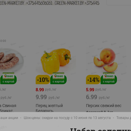
20:00
-
10
%
-
14
%
8.99
5.99
./
кг
руб./
кг
руб./
кг
9.99
6.99
руб./
кг
руб./
кг
руб./
кг
а Свиная
Перец желтый
Персик свежий вес
брикат,
Беларусь
фасовка:0,8-1кг
фасовка: 0,3-0,7кг
аши акции
Шок-цены: скидки на посуду с 10 июня по 13 августа
Товары 
0,5-0,7кг