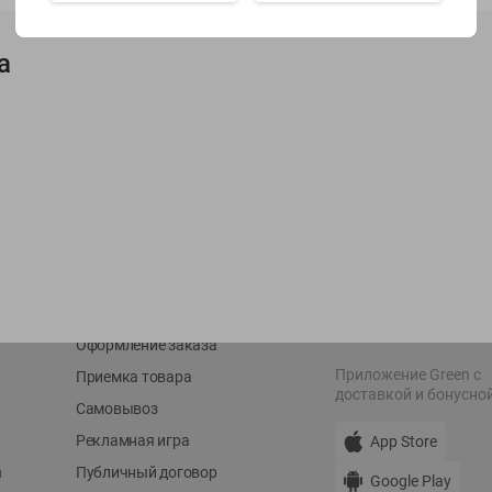
Показать 15-28 из 79
а
О сервисе
Мой Green
Оплата
История покупок
Условия доставки
Мои товары
Возврат товара
Обратная связь
Оформление заказа
Приложение Green c
Приемка товара
доставкой и бонусно
Самовывоз
Рекламная игра
App Store
n
Публичный договор
Google Play