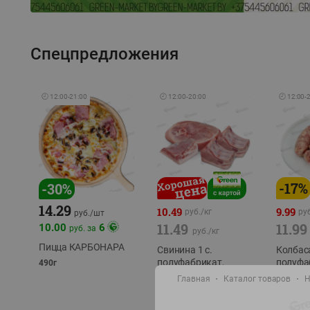
Спецпредложения
🕘
12:00
-
21:00
🕘
12:00
-
20:00
🕘
12:00
-
-
17
%
-
30
%
14.29
10.49
9.99
руб./
кг
руб
руб./
шт
11.49
11.99
10.00
6
руб. за
руб./
кг
Пицца КАРБОНАРА
Свинина 1 с.
Колбас
полуфабрикат,
полуфа
490г
охлажденный 1 кг
охлажд
Главная
Каталог товаров
Н
фасовка: 1-2кг
фасовка: