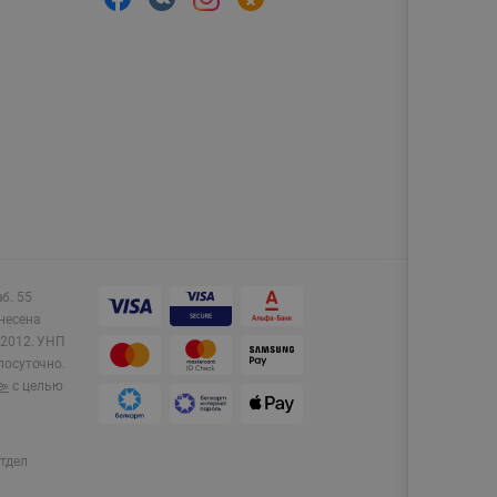
аб. 55
несена
2012.
УНП
лосуточно.
e»
с целью
тдел