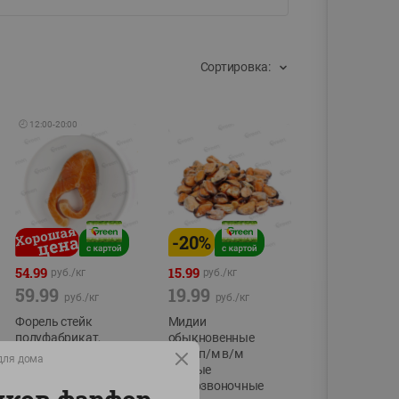
Сортировка:
🕘
12:00
-
20:00
-
20
%
54.99
15.99
руб./
кг
руб./
кг
59.99
19.99
руб./
кг
руб./
кг
Форель стейк
Мидии
полуфабрикат,
обыкновенные
охлажденный
мясо п/м в/м
для дома
водные
фасовка:0,15-0,6кг
беспозвоночные