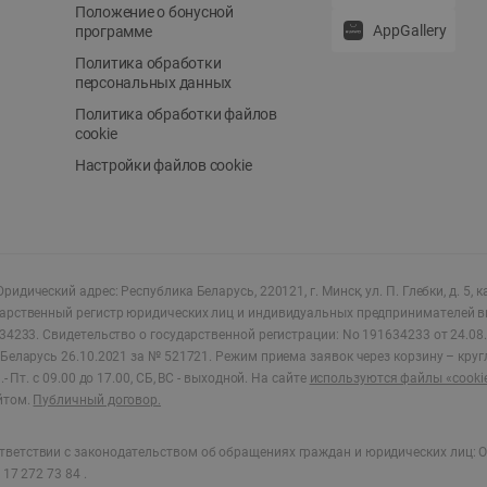
Положение о бонусной
AppGallery
программе
Политика обработки
персональных данных
Политика обработки файлов
cookie
Настройки файлов cookie
ридический адрес: Республика Беларусь, 220121, г. Минск, ул. П. Глебки, д. 5, к
дарственный регистр юридических лиц и индивидуальных предпринимателей в
34233.
Свидетельство о государственной регистрации: No 191634233 от 24.08.
Беларусь 26.10.2021 за № 521721. Режим приема заявок через корзину – круг
- Пт. с 09.00 до 17.00, СБ, ВС - выходной
.
На сайте
используются файлы «cooki
йтом.
Публичный договор.
ветствии с законодательством об обращениях граждан и юридических лиц: О
17 272 73 84 .