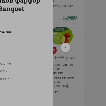
иков фарфор
Vici вес
Banquet
фасовка: 0,15-0,65кг
руб./
шт
-
17
%
-
13
%
13.99
6.89
11.59
5.99
руб./
шт
руб./
шт
549639
Масло Топленое
Яйца перепелиные
ГХИ Местное
копченые
итай
Известное 99%
Молодецкие
Местное известное
шт в уп
200г
20 шт упак
Солигорска п/ф
20шт в уп