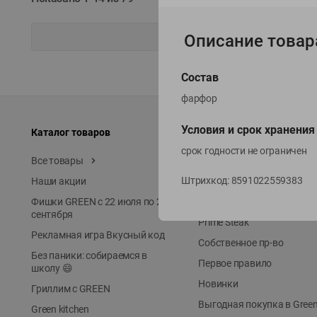
Описание товар
Состав
фарфор
Условия и срок хранения
Каталог товаров
Специально для вас
срок годности не ограничен
Все товары
Акции
Штрихкод:
8591022559383
Наши акции
Местное известное
Фишки GREEN с 22 июля по 22
ЭКОлиния
сентября
Prime Steak
Рекламная игра Вкусный код
Собственное пр-во
Без паники: собираемся в
Первое правило
школу 😄
Новинки
Гриллим с GREEN
Выгодная покупка в Gree
Green kitchen