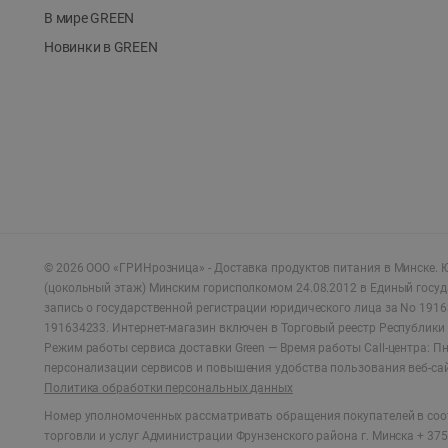
В мире GREEN
Новинки в GREEN
©
2026
ООО «ГРИНрозница» - Доставка продуктов питания в Минске.
Ю
(цокольный этаж) Минским горисполкомом 24.08.2012 в Единый госу
запись о государственной регистрации юридического лица за No 1916
191634233. Интернет-магазин включен в Торговый реестр Республики 
Режим работы сервиса доставки Green —
Время работы Call-центра: Пн.
персонализации сервисов и повышения удобства пользования веб-са
Политика обработки персональных данных
Номер уполномоченных рассматривать обращения покупателей в соот
торговли и услуг Администрации Фрунзенского района г. Минска + 375 