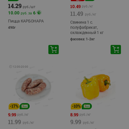
14.29
10.49
руб./
кг
руб./
шт
11.49
10.00
6
руб. за
руб./
кг
Пицца КАРБОНАРА
Свинина 1 с.
полуфабрикат,
490г
охлажденный 1 кг
фасовка: 1-2кг
🕘
12:00
-
20:00
-
17
%
-
10
%
9.99
8.99
руб./
кг
руб./
кг
11.99
9.99
руб./
кг
руб./
кг