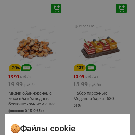
🕘
12:00
-
21:00
-
20
%
-
13
%
15.99
13.99
руб./
кг
руб./
шт
19.99
15.99
руб./
кг
руб./
шт
Мидии обыкновенные
Набор пирожных
мясо п/м в/м водные
Медовый бархат 580 г
беспозвоночные Vici вес
580г
фасовка: 0,15-0,65кг
Файлы cookie