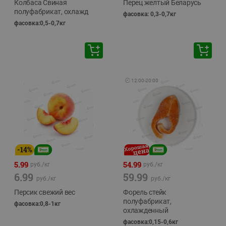
Колбаса Свиная
Перец желтый Беларусь
полуфабрикат, охлажд
фасовка: 0,3-0,7кг
фасовка:0,5-0,7кг
🕘
12:00
-
20:00
-
14
%
5.99
54.99
руб./
кг
руб./
кг
6.99
59.99
руб./
кг
руб./
кг
Персик свежий вес
Форель стейк
полуфабрикат,
фасовка:0,8-1кг
охлажденный
фасовка:0,15-0,6кг