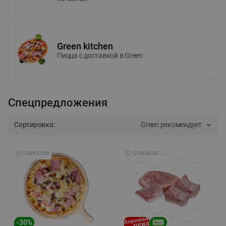
Green kitchen
Пицца c доставкой в Green
Спецпредложения
Сортировка:
Green рекомендует
🕘
12:00
-
21:00
🕘
12:00
-
20:00
-
30
%