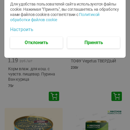
Для удобства пользователей сайта используются файлы
cookie. Нажимая "Принять", вы соглашаетесь
на обработку
нами файлов cookie в соответствии с
Политикой
обработки файлов cookie
Настроить
Отклонить
Принять
-
12
%
-
24
%
6.59
4.99
1.05
руб./
шт
руб./
шт
1.19
ТОФУ Vegetus ТВЕРДЫЙ
руб./
шт
230г
Корм влаж. для кош. с
чувств. пищевар. Пурина
Ван курица
75г