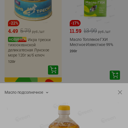
-
22
%
-
17
%
5.79
13.99
4.49
11.59
руб./
шт
руб./
шт
Масло Топленое ГХИ
Икра трески
Местное Известное 99%
тихоокеанской
деликатесная Лунское
200г
море 120г ж/б ключ
120г
Масло подсолнечное