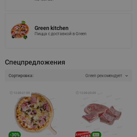
Green kitchen
Пицца c доставкой в Green
Спецпредложения
Сортировка:
Green рекомендует
🕘
12:00
-
21:00
🕘
12:00
-
20:00
-
30
%