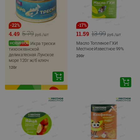
-
22
%
-
17
%
5.79
13.99
4.49
11.59
руб./
шт
руб./
шт
Масло Топленое ГХИ
Икра трески
Местное Известное 99%
тихоокеанской
деликатесная Лунское
200г
море 120г ж/б ключ
120г