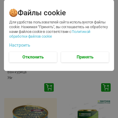
Файлы cookie
Для удобства пользователей сайта используются файлы
cookie. Нажимая "Принять", вы соглашаетесь
на обработку
нами файлов cookie в соответствии с
Политикой
обработки файлов cookie
-
12
%
-
24
%
Настроить
6.59
4.99
1.05
руб./
шт
руб./
шт
1.19
ТОФУ Vegetus ТВЕРДЫЙ
руб./
шт
Отклонить
Принять
230г
Корм влаж. для кош. с
чувств. пищевар. Пурина
Ван курица
75г