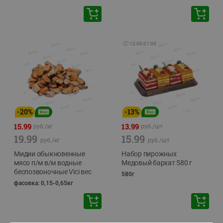
🕘
12:00
-
21:00
-
20
%
-
13
%
15.99
13.99
руб./
кг
руб./
шт
19.99
15.99
руб./
кг
руб./
шт
Мидии обыкновенные
Набор пирожных
мясо п/м в/м водные
Медовый бархат 580 г
беспозвоночные Vici вес
580г
фасовка: 0,15-0,65кг