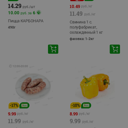
14.29
10.49
руб./
кг
руб./
шт
11.49
10.00
6
руб. за
руб./
кг
Пицца КАРБОНАРА
Свинина 1 с.
полуфабрикат,
490г
охлажденный 1 кг
фасовка: 1-2кг
🕘
12:00
-
20:00
-
17
%
-
10
%
9.99
8.99
руб./
кг
руб./
кг
11.99
9.99
руб./
кг
руб./
кг