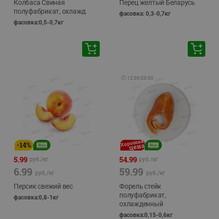
Колбаса Свиная
Перец желтый Беларусь
полуфабрикат, охлажд
фасовка: 0,3-0,7кг
фасовка:0,5-0,7кг
🕘
12:00
-
20:00
-
14
%
5.99
54.99
руб./
кг
руб./
кг
6.99
59.99
руб./
кг
руб./
кг
Персик свежий вес
Форель стейк
полуфабрикат,
фасовка:0,8-1кг
охлажденный
фасовка:0,15-0,6кг