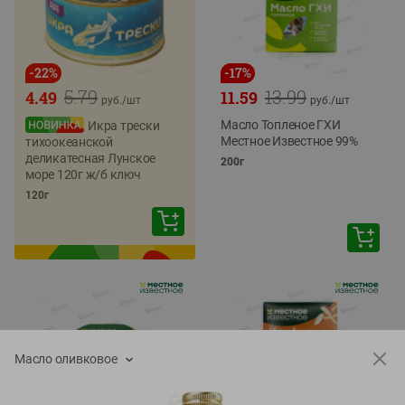
-
22
%
-
17
%
5.79
13.99
4.49
11.59
руб./
шт
руб./
шт
Масло Топленое ГХИ
Икра трески
Местное Известное 99%
тихоокеанской
деликатесная Лунское
200г
море 120г ж/б ключ
120г
Масло оливковое