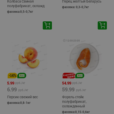
Колбаса Свиная
Перец желтый Беларусь
полуфабрикат, охлажд
фасовка: 0,3-0,7кг
фасовка:0,5-0,7кг
🕘
12:00
-
20:00
-
14
%
5.99
54.99
руб./
кг
руб./
кг
6.99
59.99
руб./
кг
руб./
кг
Персик свежий вес
Форель стейк
полуфабрикат,
фасовка:0,8-1кг
охлажденный
фасовка:0,15-0,6кг