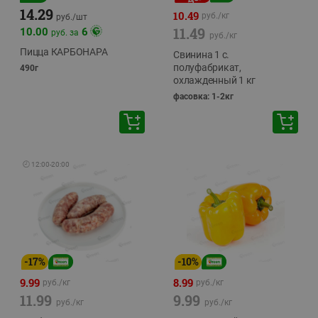
14.29
10.49
руб./
кг
руб./
шт
11.49
10.00
6
руб. за
руб./
кг
Пицца КАРБОНАРА
Свинина 1 с.
полуфабрикат,
490г
охлажденный 1 кг
фасовка: 1-2кг
🕘
12:00
-
20:00
-
17
%
-
10
%
9.99
8.99
руб./
кг
руб./
кг
11.99
9.99
руб./
кг
руб./
кг