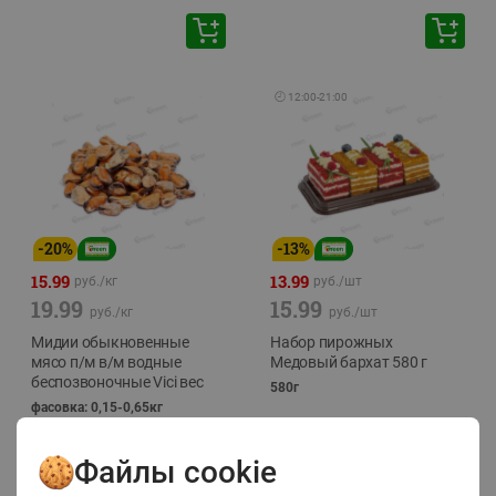
🕘
12:00
-
21:00
-
20
%
-
13
%
15.99
13.99
руб./
кг
руб./
шт
19.99
15.99
руб./
кг
руб./
шт
Мидии обыкновенные
Набор пирожных
мясо п/м в/м водные
Медовый бархат 580 г
беспозвоночные Vici вес
580г
фасовка: 0,15-0,65кг
Файлы cookie