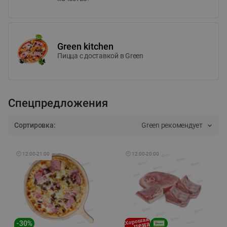
Green kitchen
Пицца c доставкой в Green
Спецпредложения
Сортировка:
Green рекомендует
🕘
12:00
-
21:00
🕘
12:00
-
20:00
-
30
%