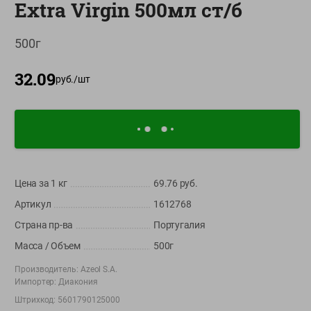
Extra Virgin 500мл ст/б
О сервисе
500г
Настройки файлов cookie
Мой Green
32.09
руб./
шт
Приложение Green c
доставкой и бонусной картой
App
Google
AppGallery
Store
Play
Цена за 1
кг
69.76
руб.
Артикул
1612768
+375 44 560-60-61
Страна пр-ва
Португалия
Время работы Call-центра: Пн.- Пт. с 09.00 до 17.00, СБ, ВС -
выходной
Масса / Объем
500г
Производитель:
Azeol S.A.
shop@green-market.by
Импортер:
Диакония
Пишите нам свои вопросы, предложения и комментарии
Штрихкод:
5601790125000