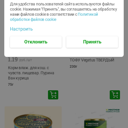
Для удобства пользователей сайта используются файлы
cookie. Нажимая "Принять", вы соглашаетесь
на обработку
нами файлов cookie в соответствии с
Политикой
обработки файлов cookie
Настроить
Отклонить
Принять
-
12
%
-
24
%
6.59
4.99
1.05
руб./
шт
руб./
шт
1.19
ТОФУ Vegetus ТВЕРДЫЙ
руб./
шт
230г
Корм влаж. для кош. с
чувств. пищевар. Пурина
Ван курица
75г