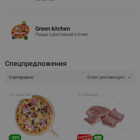
Green kitchen
Пицца c доставкой в Green
Спецпредложения
Сортировка:
Green рекомендует
🕘
12:00
-
21:00
🕘
12:00
-
20:00
-
30
%