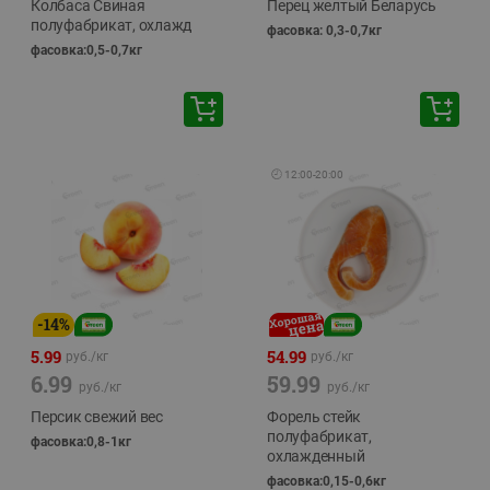
Колбаса Свиная
Перец желтый Беларусь
полуфабрикат, охлажд
фасовка: 0,3-0,7кг
фасовка:0,5-0,7кг
🕘
12:00
-
20:00
-
14
%
5.99
54.99
руб./
кг
руб./
кг
6.99
59.99
руб./
кг
руб./
кг
Персик свежий вес
Форель стейк
полуфабрикат,
фасовка:0,8-1кг
охлажденный
фасовка:0,15-0,6кг