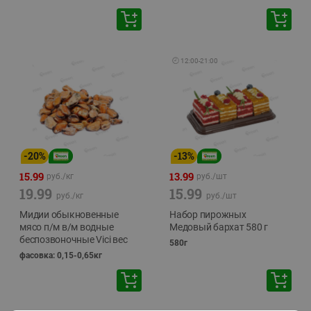
🕘
12:00
-
21:00
-
20
%
-
13
%
15.99
13.99
руб./
кг
руб./
шт
19.99
15.99
руб./
кг
руб./
шт
Мидии обыкновенные
Набор пирожных
мясо п/м в/м водные
Медовый бархат 580 г
беспозвоночные Vici вес
580г
фасовка: 0,15-0,65кг