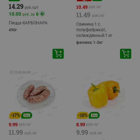
14.29
10.49
руб./
кг
руб./
шт
11.49
10.00
6
руб. за
руб./
кг
Пицца КАРБОНАРА
Свинина 1 с.
полуфабрикат,
490г
охлажденный 1 кг
фасовка: 1-2кг
🕘
12:00
-
20:00
-
17
%
-
10
%
9.99
8.99
руб./
кг
руб./
кг
11.99
9.99
руб./
кг
руб./
кг