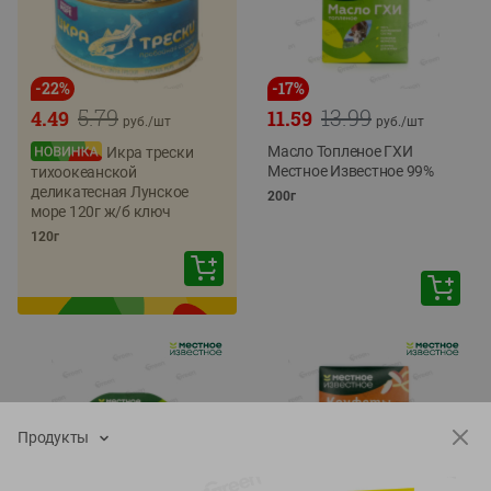
-
22
%
-
17
%
5.79
13.99
4.49
11.59
руб./
шт
руб./
шт
Масло Топленое ГХИ
Икра трески
Местное Известное 99%
тихоокеанской
деликатесная Лунское
200г
море 120г ж/б ключ
120г
Продукты