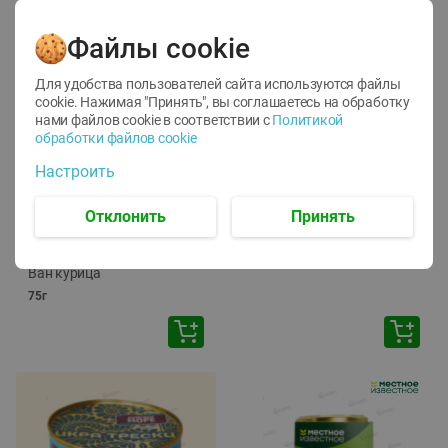
Файлы cookie
Для удобства пользователей сайта используются файлы
cookie. Нажимая "Принять", вы соглашаетесь
на обработку
нами файлов cookie в соответствии с
Политикой
обработки файлов cookie
-
12
%
-
24
%
Настроить
6.59
4.99
1.05
руб./
шт
руб./
шт
1.19
ТОФУ Vegetus ТВЕРДЫЙ
руб./
шт
Отклонить
Принять
230г
Корм влаж. для кош. с
чувств. пищевар. Пурина
Ван курица
75г