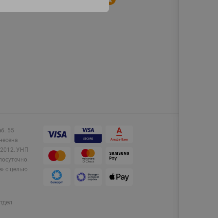
аб. 55
несена
2012.
УНП
лосуточно.
e»
с целью
тдел