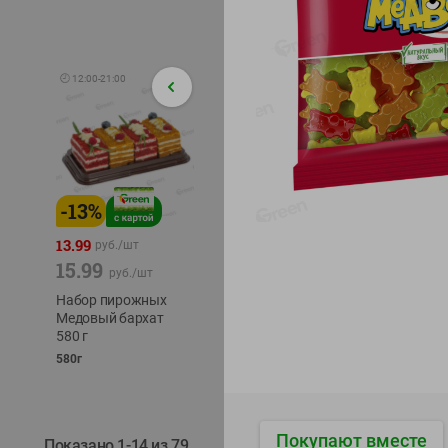
🕘
12:00
-
21:00
-
13
%
-
12
%
-
24
%
4.99
13.99
1.05
руб./
шт
руб./
шт
15.99
1.19
ТОФУ V
руб./
шт
руб./
шт
ТВЕРД
Набор пирожных
Корм влаж. для
230г
Медовый бархат
кош. с чувств.
580 г
пищевар. Пурина
Ван курица
580г
75г
Покупают вместе
Показано 1-14 из 79