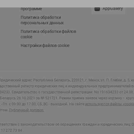
Положение о бонусной
AppGallery
программе
Политика обработки
персональных данных
Политика обработки файлов
cookie
Настройки файлов cookie
ридический адрес: Республика Беларусь, 220121, г. Минск, ул. П. Глебки, д. 5, к
дарственный регистр юридических лиц и индивидуальных предпринимателей в
34233.
Свидетельство о государственной регистрации: No 191634233 от 24.08.
Беларусь 26.10.2021 за № 521721. Режим приема заявок через корзину – круг
- Пт. с 09.00 до 17.00, СБ, ВС - выходной
.
На сайте
используются файлы «cooki
йтом.
Публичный договор.
ветствии с законодательством об обращениях граждан и юридических лиц: О
17 272 73 84 .