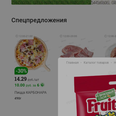
Спецпредложения
🕘
12:00
-
21:00
🕘
12:00
-
20:00
🕘
12:00
-
Главная
Каталог товаров
Н
-
17
%
-
30
%
14.29
10.49
9.99
руб./
кг
руб
руб./
шт
11.49
11.99
10.00
6
руб. за
руб./
кг
Пицца КАРБОНАРА
Свинина 1 с.
Колбас
полуфабрикат,
полуфа
490г
охлажденный 1 кг
охлажд
фасовка: 1-2кг
фасовка: