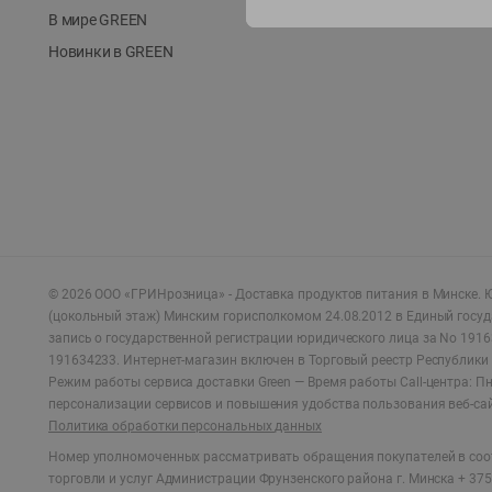
В мире GREEN
Новинки в GREEN
©
2026
ООО «ГРИНрозница» - Доставка продуктов питания в Минске.
Ю
(цокольный этаж) Минским горисполкомом 24.08.2012 в Единый госу
запись о государственной регистрации юридического лица за No 1916
191634233. Интернет-магазин включен в Торговый реестр Республики 
Режим работы сервиса доставки Green —
Время работы Call-центра: Пн.
персонализации сервисов и повышения удобства пользования веб-са
Политика обработки персональных данных
Номер уполномоченных рассматривать обращения покупателей в соот
торговли и услуг Администрации Фрунзенского района г. Минска + 375 