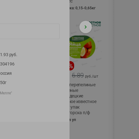
Vici вес
фасовка: 0,15-0,65кг
1.93
руб.
304196
-
17
%
-
13
%
оссия
13.99
6.89
11.59
5.99
руб./
шт
руб./
шт
50г
Масло Топленое
Яйца перепелиные
ГХИ Местное
копченые
 Мелле"
Известное 99%
Молодецкие
Местное известное
200г
20 шт упак
Солигорска п/ф
20шт в уп