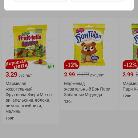
Показать 15-28 из 79
О сервисе
Мой Green
-
12
%
-
12
%
1
Оплата
История покупок
3.39
3.29
2.99
2.99
руб./
шт
руб./
шт
Условия доставки
Мои товары
Мармелад
Мармелад
Мармел
Возврат товара
жевательный
жевательный Бон Пари
Пари К
Обратная связь
Фруттелла Звери Mix со
Забавные Медведи
120г
Оформление заказа
вк. апельсина, яблока,
120г
Приложение Green c
лимона, клубники,
Приемка товара
доставкой и бонусно
малины
Самовывоз
150г
Рекламная игра
App Store
n
Публичный договор
Google Play