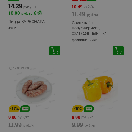
14.29
10.49
руб./
кг
руб./
шт
11.49
10.00
6
руб. за
руб./
кг
Пицца КАРБОНАРА
Свинина 1 с.
полуфабрикат,
490г
охлажденный 1 кг
фасовка: 1-2кг
🕘
12:00
-
20:00
-
17
%
-
10
%
9.99
8.99
руб./
кг
руб./
кг
11.99
9.99
руб./
кг
руб./
кг