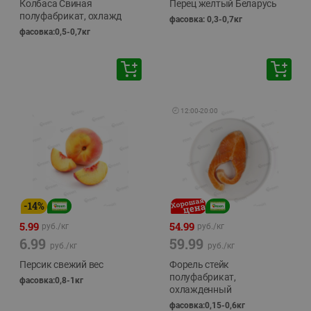
Колбаса Свиная
Перец желтый Беларусь
полуфабрикат, охлажд
фасовка: 0,3-0,7кг
фасовка:0,5-0,7кг
🕘
12:00
-
20:00
-
14
%
5.99
54.99
руб./
кг
руб./
кг
6.99
59.99
руб./
кг
руб./
кг
Персик свежий вес
Форель стейк
полуфабрикат,
фасовка:0,8-1кг
охлажденный
фасовка:0,15-0,6кг