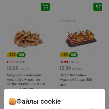
🕘
12:00
-
21:00
-
20
%
-
13
%
15.99
13.99
руб./
кг
руб./
шт
19.99
15.99
руб./
кг
руб./
шт
Мидии обыкновенные
Набор пирожных
мясо п/м в/м водные
Медовый бархат 580 г
беспозвоночные Vici вес
580г
фасовка: 0,15-0,65кг
Файлы cookie