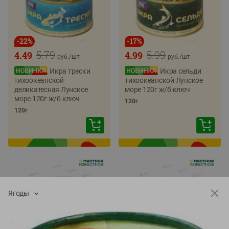
-
22
%
-
17
%
5.79
5.99
4.49
4.99
руб./
шт
руб./
шт
Икра трески
Икра сельди
тихоокеанской
тихоокеанской Лунское
деликатесная Лунское
море 120г ж/б ключ
море 120г ж/б ключ
120г
120г
Ягоды