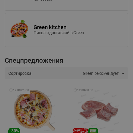
Green kitchen
Пицца c доставкой в Green
Спецпредложения
Сортировка:
Green рекомендует
🕘
12:00
-
21:00
🕘
12:00
-
20:00
-
30
%