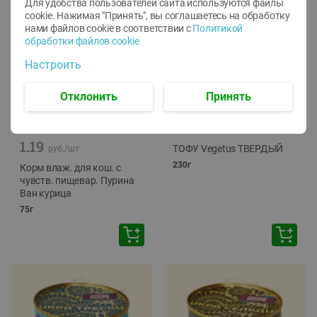
Для удобства пользователей сайта используются файлы
cookie. Нажимая "Принять", вы соглашаетесь
на обработку
нами файлов cookie в соответствии с
Политикой
обработки файлов cookie
Настроить
Отклонить
Принять
-
12
%
-
24
%
6.59
4.99
1.05
руб./
шт
руб./
шт
1.19
ТОФУ Vegetus ТВЕРДЫЙ
руб./
шт
230г
Корм влаж. для кош. с
чувств. пищевар. Пурина
Ван курица
75г